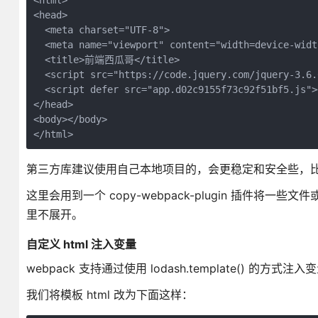
<html>

<head>

  <meta charset="UTF-8">

  <meta name="viewport" content="width=device-widt
  <title>前端西瓜哥</title>

  <script src="https://code.jquery.com/jquery-3.6.
  <script defer src="app.d02c9155f73c92f51bf5.js"><
</head>

<body></body>

第三方库建议使用自己本地项目的，会更稳定和安全些，比如上面就建议改为 <s
这里会用到一个 copy-webpack-plugin 插件
里不展开。
自定义 html 注入变量
webpack 支持通过使用 lodash.template() 的方式注入
我们将模板 html 改为下面这样：