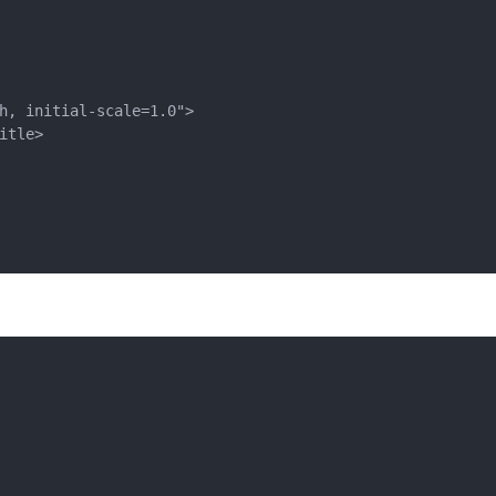
h, initial-scale=1.0">

tle>
