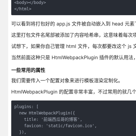
<body></body>

可以看到将打包好的 app.js 文件被自动嵌入到 head 
这里打包文件名尾部被添加了内容哈希串，这意味着每次
试想下，如果你自己管理 html 文件，每次都要改这个 js 文件
当然前面这种只是 HtmlWebpackPlugin 插件的默
一些常用的属性
我们需要传入一个配置对象来进行模板渲染定制化。
HtmlWebpackPlugin 的配置非常丰富，不过常用的就几
plugins: [

  new HtmlWebpackPlugin({

    title: '前端西瓜哥的博客',

    favicon: 'static/favicon.ico',

  }),
