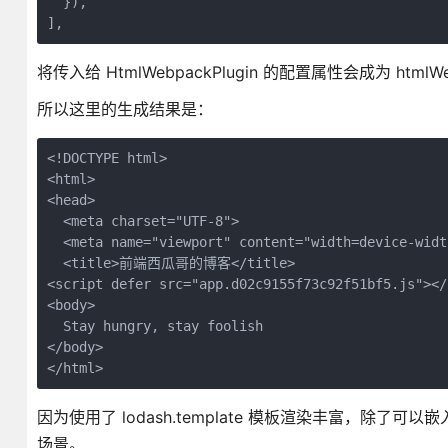
  }),

将传入给 HtmlWebpackPlugin 的配置属性会成为 htmlWe
所以这里的生成结果是：
<!DOCTYPE html>

<html>

<head>

  <meta charset="UTF-8">

  <meta name="viewport" content="width=device-widt
  <title>前端西瓜哥的博客</title>

<script defer src="app.d02c9155f73c92f51bf5.js"></
<body>

  Stay hungry, stay foolish

</body>

因为使用了 lodash.template 模板渲染丰富，
场景。