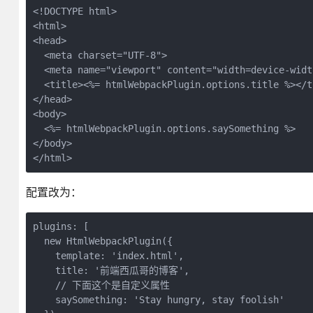
<!DOCTYPE html>

<html>

<head>

  <meta charset="UTF-8">

  <meta name="viewport" content="width=device-widt
  <title><%= htmlWebpackPlugin.options.title %></ti
</head>

<body>

  <%= htmlWebpackPlugin.options.saySomething %>

</body>

配置改为：
plugins: [

  new HtmlWebpackPlugin({

    template: 'index.html',

    title: '前端西瓜哥的博客',

    // 下面这个是自定义属性

    saySomething: 'Stay hungry, stay foolish'
