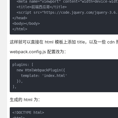
  <meta name="viewport" content="width=device-widt
  <title>前端西瓜哥</title>

  <script src="https://code.jquery.com/jquery-3.6.
</head>

<body></body>

这样就可以直接在 html 模板上添加 title，以及一些 cd
webpack.config.js 配置改为：
plugins: [

  new HtmlWebpackPlugin({

    template: 'index.html'

  }),

生成的 html 为：
<!DOCTYPE html>
