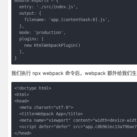
module.exports = {

  entry: './src/index.js',

  output: {

    filename: 'app.[contenthash:8].js',

  },

  mode: 'production',

  plugins: [

    new HtmlWebpackPlugin()

  ],

我们执行 npx webpack 命令后，webpack 额外给我们生
<!doctype html>

<html>

<head>

  <meta charset="utf-8">

  <title>Webpack App</title>

  <meta name="viewport" content="width=device-widt
  <script defer="defer" src="app.c8b961ec13a790ae7
</head>
