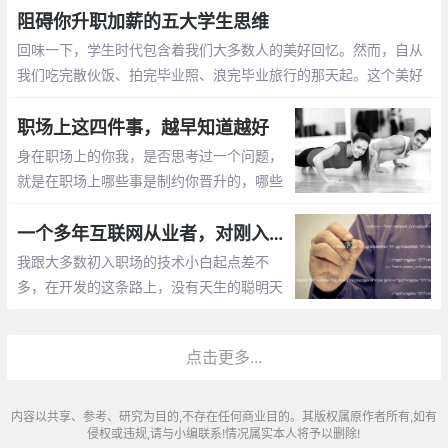
导上面还有领导
阻碍你升职加薪的五大学生思维
回味一下，学生时代包含着我们大多数人的美好回忆。然而，自从
我们吃完散伙饭、拍完毕业照、浪完毕业旅行的那天起。这个美好
的回忆已经死掉了，死透了，化成灰了。我们要面对职场与社会，
学会新的规则和思维方式
职场上这四件事，越早知道越好
身在职场上的你我，是否思考过一个问题，
就是在职场上哪些事是制约你晋升的，哪些
事是不能干的。今天，就让我们一起来聊一
聊，职场上的那些事，希望对你有所帮助，
一个多年互联网从业者，对刚入职场人最真诚的忠告
同时，也希望你能够参与进来，一起讨论。
我跟大多数初入职场的技术小白起点差不
废话不多说
多，在开发的这条路上，没有天生的聪明天
资，也没有一个耀眼的学历。在北京这样一
个，随便一个同事，不是清华的本硕，就是
点击更多...
北邮北航的硕士下，自己也常常因此感到惭
愧
内容以共享、参考、研究为目的,不存在任何商业目的。其版权属原作者所有,如有
侵权或违规,请与小编联系!情况属实本人将予以删除!