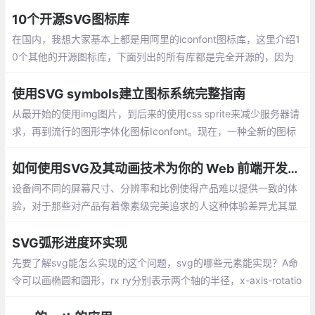
10个开源SVG图标库
在国内，我想大家基本上都是用阿里的iconfont图标库，这里介绍1
0个其他的开源图标库，下面列出的所有库都是完全开源的，因为
我已经检查了许可条款和条件。
使用SVG symbols建立图标系统完整指南
从最开始的使用img图片，到后来的使用css sprite来减少服务器请
求，再到流行的图形字体化图标Iconfont。现在，一种全新的图标
使用方式开始流行了起来——SVG symbols图标。
如何使用SVG及其动画技术为你的 Web 前端开发带来一些新鲜的体验
设备间不同的屏幕尺寸、分辨率和比例使得产品难以提供一致的体
验，对于那些对产品有着像素级完美追求的人这种体验差异尤其显
著！ SVG（可缩放的矢量图形）完美地解决了上文中提到的部分问
题。
SVG弧形进度环实现
先要了解svg能怎么实现的这个问题，svg的哪些元素能实现？A命
令可以画椭圆和圆形，rx ry分别表示两个轴的半径，x-axis-rotatio
表示x轴的旋转情况，我这里的圆弧是正置的，所以值设为0即可。