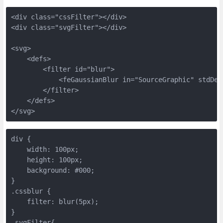
<div class="cssFilter"></div>

<div class="svgFilter"></div>

<svg>

    <defs>

        <filter id="blur">

            <feGaussianBlur in="SourceGraphic" stdDevi
        </filter>

    </defs>

</svg>
div {

    width: 100px;

    height: 100px;

    background: #000;

}

.cssblur {

    filter: blur(5px);

}

.svgFilter{
