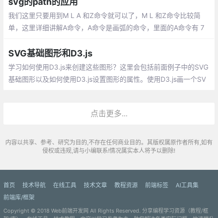
svg的path的应用
我们这里只要用到M L A 和Z命令就可以了，M L 和Z命令比较简
单，这里详细讲解A命令，A命令是画弧的命令，里面的A命令有 7
个参数：rx ry x-axis-rotation large-arc-flag sweep-flag x y
SVG基础图形和D3.js
学习如何使用D3.js来创建这些图形？这里会包括前面例子中的SVG
基础图形以及如何使用D3.js设置图形的属性。使用D3.js画一个SV
G 的 圆 circle,可以使用如下代码创建：
点击更多...
内容以共享、参考、研究为目的,不存在任何商业目的。其版权属原作者所有,如有
侵权或违规,请与小编联系!情况属实本人将予以删除!
首页
技术导航
在线工具
技术文章
教程资源
前端标签
AI工具集
前端库/框架