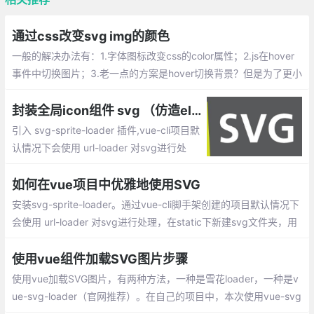
通过css改变svg img的颜色
一般的解决办法有：1.字体图标改变css的color属性；2.js在hover
事件中切换图片；3.老一点的方案是hover切换背景？但是为了更小
的开销，一般css为更好的解决方案
封装全局icon组件 svg （仿造element-ui源码）
引入 svg-sprite-loader 插件,vue-cli项目默
认情况下会使用 url-loader 对svg进行处
理，会将它放在/img 目录下，所以这时候我
们引入svg-sprite-loader 会引发一些冲突。
如何在vue项目中优雅地使用SVG
使用 webpack 的 exclude和 include
安装svg-sprite-loader。通过vue-cli脚手架创建的项目默认情况下
会使用 url-loader 对svg进行处理，在static下新建svg文件夹，用
来放置当做icon使用的svg，使用include,include和img做区分。然
后修改webpack.base.conf.js配置,这样svg-sprite-loader只会处
使用vue组件加载SVG图片步骤
理我们指定的static/svg下的文件
使用vue加载SVG图片，有两种方法，一种是雪花loader，一种是v
ue-svg-loader（官网推荐）。在自己的项目中，本次使用vue-svg
-loader加载svg图片，并且对图片进行属性修改。操作步骤：