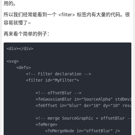
用的。
所以我们经常能看到一个 <filter> 标签内有大量的代码。很
容易就懵了~
再来看个简单的例子：
<div></div>

<svg>

    <defs>

        <!-- Filter declaration -->

        <filter id="MyFilter">

            <!-- offsetBlur -->

            <feGaussianBlur in="SourceAlpha" stdDevia
            <feOffset in="blur" dx="10" dy="10" result
            <!-- merge SourceGraphic + offsetBlur -->

            <feMerge>

                <feMergeNode in="offsetBlur" />
