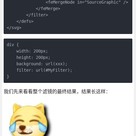
                <feMergeNode in="SourceGraphic" />

            </feMerge>

        </filter>

    </defs>

</svg>
div {

    width: 200px;

    height: 200px;

    background: url(xxx);

    filter: url(#MyFilter);

}
我们先来看看整个滤镜的最终结果，结果长这样：