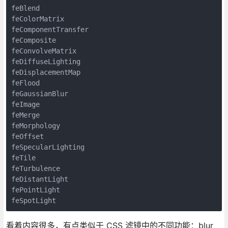
feBlend

feColorMatrix

feComponentTransfer

feComposite

feConvolveMatrix

feDiffuseLighting

feDisplacementMap

feFlood

feGaussianBlur

feImage

feMerge

feMorphology

feOffset

feSpecularLighting

feTile

feTurbulence

feDistantLight

fePointLight

看着内容很多，有点类似于 CSS 滤镜中的不同功能：blur