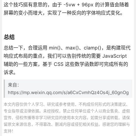
这个技巧挺有意思的，由于 -5vw + 96px 的计算值会随着
屏幕的变小而增大，实现了一种反向的字体响应式变化。
总结
总结一下，合理运用 min()、max()、clamp()，是构建现代
响应式布局的重点，我们可以告别传统的需要 JavaScript
辅助的一些方案，基于 CSS 这些数学函数即可完成所有的
诉求。
来自：
https://mp.weixin.qq.com/s/a6CxCvmhQz4Os4j_60gnOg
本文内容仅供个人学习、研究或参考使用，不构成任何形式的决策建议、
专业指导或法律依据。未经授权，禁止任何单位或个人以商业售卖、虚假
宣传、侵权传播等非学习研究目的使用本文内容。如需分享或转载，请保
留原文来源信息，不得篡改、删减内容或侵犯相关权益。感谢您的理解与
支持！