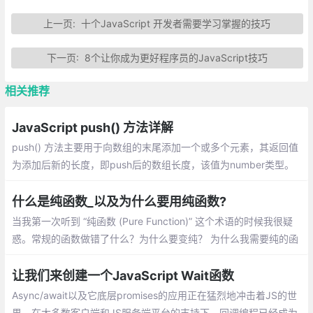
上一页:
十个JavaScript 开发者需要学习掌握的技巧
下一页:
8个让你成为更好程序员的JavaScript技巧
相关推荐
JavaScript push() 方法详解
push() 方法主要用于向数组的末尾添加一个或多个元素，其返回值
为添加后新的长度，即push后的数组长度，该值为number类型。
介绍：一个数组中添加新元素、把一个数组的值赋值到另一个数组
上、在对象使用push
什么是纯函数_以及为什么要用纯函数?
当我第一次听到 “纯函数 (Pure Function)” 这个术语的时候我很疑
惑。常规的函数做错了什么？为什么要变纯？ 为什么我需要纯的函
数？除非你已经知道什么是纯函数，否则你可能会问同样的疑惑
让我们来创建一个JavaScript Wait函数
Async/await以及它底层promises的应用正在猛烈地冲击着JS的世
界。在大多数客户端和JS服务端平台的支持下，回调编程已经成为