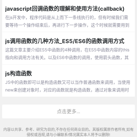
素，接受四个参数：初始值（上一次回调的返回值），当前元素
值，当前索引，原数组。
javascript回调函数的理解和使用方法(callback)
在js开发中，程序代码是从上而下一条线执行的，但有时候我们需
要等待一个操作结束后，再进行下一步操作，这个时候就需要用到
回调函数。 在js中，函数也是对象，确切地说：函数是用Function
()构造函数创建的Function对象。
js调用函数的几种方法_ES5/ES6的函数调用方式
这篇文章主要介绍ES5中函数的4种调用，在ES5中函数内容的this
指向和调用方法有关。以及ES6中函数的调用，使用箭头函数，其
中箭头函数的this是和定义时有关和调用无关。
js构造函数
JS中的函数即可以是构造函数又可以当作普通函数来调用，当使用
new来创建对象时，对应的函数就是构造函数，通过对象来调用时
就是普通函数。在我们平时工作中，经常会需要我们创建一个对
象，而我们更多的是使用对像直接量，直接创建
点击更多...
内容以共享、参考、研究为目的,不存在任何商业目的。其版权属原作者所有,如有
侵权或违规,请与小编联系!情况属实本人将予以删除!