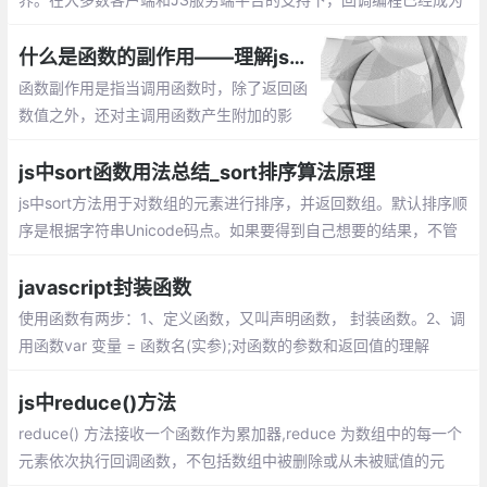
过去的事情。当然，基于回调的编程很丑陋的。
什么是函数的副作用——理解js编程中函数的副作用
函数副作用是指当调用函数时，除了返回函
数值之外，还对主调用函数产生附加的影
响。副作用的函数不仅仅只是返回了一个
值，而且还做了其他的事情
js中sort函数用法总结_sort排序算法原理
js中sort方法用于对数组的元素进行排序，并返回数组。默认排序顺
序是根据字符串Unicode码点。如果要得到自己想要的结果，不管
是升序还是降序，就需要提供比较函数了。该函数比较两个值的大
小，然后返回一个用于说明这两个值的相对顺序的数字
javascript封装函数
使用函数有两步：1、定义函数，又叫声明函数， 封装函数。2、调
用函数var 变量 = 函数名(实参);对函数的参数和返回值的理解
js中reduce()方法
reduce() 方法接收一个函数作为累加器,reduce 为数组中的每一个
元素依次执行回调函数，不包括数组中被删除或从未被赋值的元