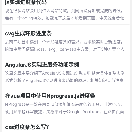
js实现进度条代码
现在很多网站会用到进入网站特效，到网页没有加载完成的时候，
会有一个loding特效，加载完了之后才能看到页面，今天就带着做
一个js进度条效果，今天要做的效果是纯js进度条加载，没有用到框
架
svg生成环形进度条
之前在项目中遇到一个环形进度条的需求，要求能实时更新进度，
脑海中瞬间便蹦出css，svg，canvas3中方案，对于3种方案个人
更偏向于svg，用法简单，代码量也很少，同时也便于实时控制。
具体效果如下图：
AngularJS实现进度条功能示例
这篇文章主要介绍了AngularJS实现进度条功能,结合具体完整实例
形式分析了AngularJS实现进度条功能的原理、相关知识点与注意
事项,需要的朋友可以参考下
在vue项目中使用Nprogress.js进度条
NProgress是一款在网页顶部添加细长进度条的工具，非常轻巧，
使用起来也非常便捷，灵感来源于Google, YouTube。在路由页面
跳转使用，同样在main.js中：
css进度条怎么写？