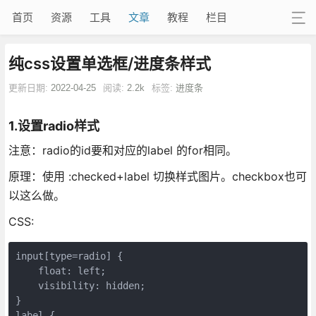
首页
资源
工具
文章
教程
栏目
纯css设置单选框/进度条样式
更新日期:
2022-04-25
阅读:
2.2k
标签:
进度条
1.设置radio样式
注意：radio的id要和对应的label 的for相同。
原理：使用 :checked+label 切换样式图片。checkbox也可
以这么做。
CSS:
input[type=radio] {
    float: left;
    visibility: hidden;
}  
label {