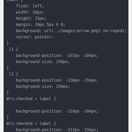
    float: left;
    width: 16px;
    height: 15px;
    margin: 18px 5px 0 0;
    background: url(../images/arrow.png) no-repeat;
    cursor: pointer;
}
.l1 {
    background-position: -237px -184px;
    background-size: 250px;
}
.l2 {
    background-position: -236px -156px;
    background-size: 250px;
}
#r1:checked + label {
    background-position: -210px -184px;
}
#r2:checked + label {
    background-position: -212px -156px;