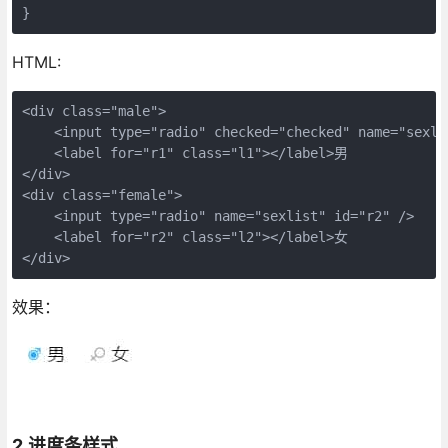
}
HTML:
<div class="male">
    <input type="radio" checked="checked" name="sexli
    <label for="r1" class="l1"></label>男
</div>
<div class="female">
    <input type="radio" name="sexlist" id="r2" />
    <label for="r2" class="l2"></label>女
</div>
效果：
2.进度条样式