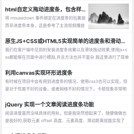
左右两侧颜色不一样）,这时候，我们顺时针
旋转右侧蓝色的半圆，下面的黑色圆就会暴
html自定义拖动进度条，包含样式和事件
露出来，比如我们旋转45度（12.5%），效
将 mousedown 事件绑定在进度条的包裹层
果出来了。
而非进度条本身，这是参考了主流视频播放
器的效果后的设计，为了优化用户体验,鼠标
在滚动条外的移动，本文使用 clientX 来计
原生JS+CSS或HTML5实现简单的进度条和滑动条效果
算
我们在客户端中见到的安装进度条效果以及滑块拖动效果,使用js+c
ss都能够在页面中进行模拟,并且方法也并不复杂.我这里进行了简单
的效果实现,记录一下以作巩固.
利用canvas实现环形进度条
有时候在项目中会有用到进度条的情况，使用css3也可以实现，但
是对于性能不好的设备，或者网络不好的情况下，卡顿现象非常明
显，避免出现不流畅的尴尬情况，所以记录一下，使用canvas来实
现的方法。
jQuery 实现一个文章阅读进度条功能
阅读进度虽然没啥具体的用处，但是我突然想起来了，随便做做也
是极好的,获取元素 offset 高度、元素高度、滑动距离就能实现了