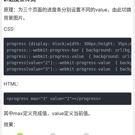
原理：为三个页面的进度条分别设置不同的value，由此切换
背景图片。
CSS:
progress {display: block;width: 300px;height: 35px;ma
progress::-webkit-progress-bar { background: url(bg_s
progress::-webkit-progress-value  { background: url(b
progress[value="2"]::-webkit-progress-value  { backgr
progress[value="3"]::-webkit-progress-value  { backgr
HTML:
<progress max="3" value="2"></progress>
其中max定义完成值，value定义当前值。
效果：