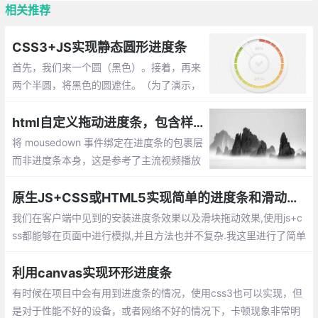
相关推荐
CSS3+JS实现静态圆形进度条
首先，我们来一个圆（黑色）。接着，再来
两个半圆，将黑色的圆遮住。（为了演示，
左右两侧颜色不一样）,这时候，我们顺时针
旋转右侧蓝色的半圆，下面的黑色圆就会暴
html自定义拖动进度条，包含样式和事件
露出来，比如我们旋转45度（12.5%），效
将 mousedown 事件绑定在进度条的包裹层
果出来了。
而非进度条本身，这是参考了主流视频播放
器的效果后的设计，为了优化用户体验,鼠标
在滚动条外的移动，本文使用 clientX 来计
原生JS+CSS或HTML5实现简单的进度条和滑动条效果
算
我们在客户端中见到的安装进度条效果以及滑块拖动效果,使用js+c
ss都能够在页面中进行模拟,并且方法也并不复杂.我这里进行了简单
的效果实现,记录一下以作巩固.
利用canvas实现环形进度条
有时候在项目中会有用到进度条的情况，使用css3也可以实现，但
是对于性能不好的设备，或者网络不好的情况下，卡顿现象非常明