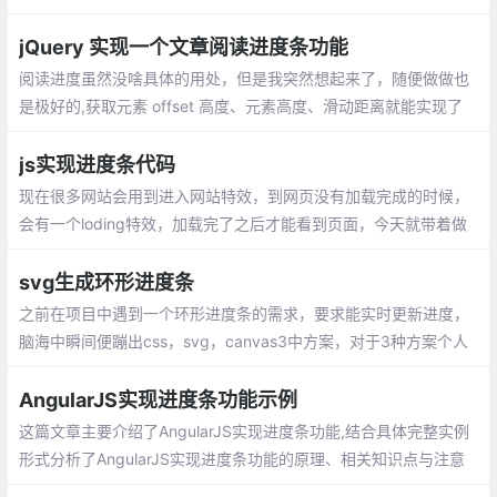
显，避免出现不流畅的尴尬情况，所以记录一下，使用canvas来实
现的方法。
jQuery 实现一个文章阅读进度条功能
阅读进度虽然没啥具体的用处，但是我突然想起来了，随便做做也
是极好的,获取元素 offset 高度、元素高度、滑动距离就能实现了
js实现进度条代码
现在很多网站会用到进入网站特效，到网页没有加载完成的时候，
会有一个loding特效，加载完了之后才能看到页面，今天就带着做
一个js进度条效果，今天要做的效果是纯js进度条加载，没有用到框
架
svg生成环形进度条
之前在项目中遇到一个环形进度条的需求，要求能实时更新进度，
脑海中瞬间便蹦出css，svg，canvas3中方案，对于3种方案个人
更偏向于svg，用法简单，代码量也很少，同时也便于实时控制。
具体效果如下图：
AngularJS实现进度条功能示例
这篇文章主要介绍了AngularJS实现进度条功能,结合具体完整实例
形式分析了AngularJS实现进度条功能的原理、相关知识点与注意
事项,需要的朋友可以参考下