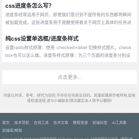
css进度条怎么写？
进度条经常运用于网页，即使我们意识到不是所有的东西都将瞬间
被加载完成，这些进度条用于提醒使用者关于网页上具体的任务进
程，譬如上传，下载，加载应用程序等。
纯css设置单选框/进度条样式
设置radio样式原理：使用 :checked+label 切换样式图片。check
box也可以这么做。进度条样式原理：为三个页面的进度条分别设
置不同的value，由此切换背景图片。
点击更多...
内容以共享、参考、研究为目的,不存在任何商业目的。其版权属原作者所有,如有
侵权或违规,请与小编联系!情况属实本人将予以删除!
首页
技术导航
在线工具
技术文章
教程资源
前端标签
AI工具集
前端库/框架