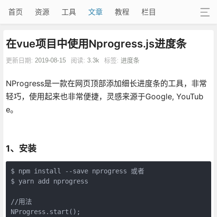
首页
资源
工具
文章
教程
栏目
在vue项目中使用Nprogress.js进度条
更新日期:
2019-08-15
阅读:
3.3k
标签:
进度条
NProgress是一款在网页顶部添加细长进度条的工具，非常
轻巧，使用起来也非常便捷，灵感来源于Google, YouTub
e。
1、安装
$ npm install --save nprogress 或者

$ yarn add nprogress

//用法

NProgress.start();
