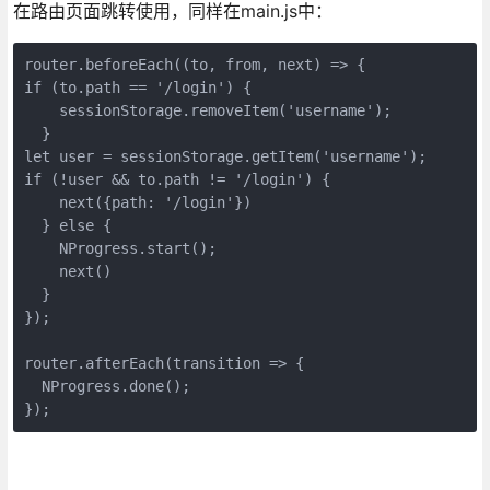
在路由页面跳转使用，同样在main.js中：
router.beforeEach((to, from, next) => {

if (to.path == '/login') {

    sessionStorage.removeItem('username');

  }

let user = sessionStorage.getItem('username');

if (!user && to.path != '/login') {

    next({path: '/login'})

  } else {

    NProgress.start();

    next()

  }

});

router.afterEach(transition => {

  NProgress.done();

});