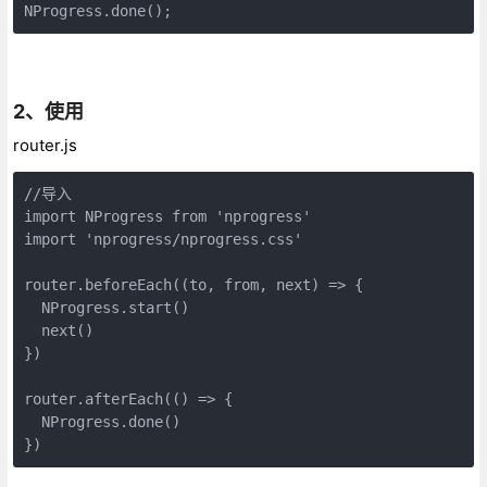
NProgress.done();
2、使用
router.js
//导入

import NProgress from 'nprogress'

import 'nprogress/nprogress.css'

router.beforeEach((to, from, next) => {

  NProgress.start()

  next()

})

router.afterEach(() => {

  NProgress.done()

})