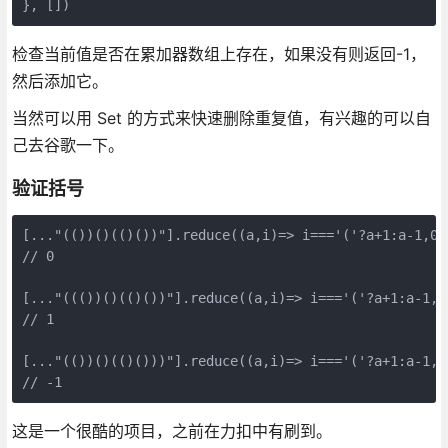
}, [])
检查当前值是否在累加器数组上存在，如果没有则返回-1，
然后添加它。
当然可以用 Set 的方式来快速删除重复值，有兴趣的可以自
己去谷歌一下。
验证括号
[..."(())()(()())"].reduce((a,i)=> i==='('?a+1:a-1,0);
// 0

[..."((())()(()())"].reduce((a,i)=> i==='('?a+1:a-1,0)
// 1

[..."(())()(()()))"].reduce((a,i)=> i==='('?a+1:a-1,0)
// -1
这是一个很酷的项目，之前在力扣中有刷到。