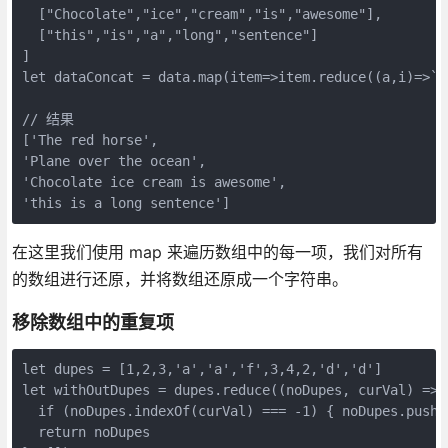
  ["Chocolate","ice","cream","is","awesome"], 

  ["this","is","a","long","sentence"]

]

let dataConcat = data.map(item=>item.reduce((a,i)=>`${
// 结果

['The red horse', 

'Plane over the ocean', 

'Chocolate ice cream is awesome', 

'this is a long sentence']
在这里我们使用 map 来遍历数组中的每一项，我们对所有
的数组进行还原，并将数组还原成一个字符串。
移除数组中的重复项
let dupes = [1,2,3,'a','a','f',3,4,2,'d','d']

let withOutDupes = dupes.reduce((noDupes, curVal) => {
  if (noDupes.indexOf(curVal) === -1) { noDupes.push(c
  return noDupes
