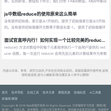
换，无则新增，数组如下所示；我们分析下A和B数组，A和B中都存
在name=李四的对象
js中数组reduce的使用原来这么简单
没有提供初始值，索引是从1开始的。提供了初始值索引是从0开始
的。没有提供初始值循环次数等于数组长度-1。 提供了初始值循环
次数等于数组的长度；没有提供初始值第一次cur是索引为1的那个
值。提供了初始值cur是索引为0的那个值
面试官直呼内行！如何实现一个比较完美的reduce函数？
reduce() 方法对数组中的每个元素按序执行一个由用户提供的 red
ucer 函数，每一次运行 reducer 会将先前元素的计算结果作为参数
传入，最后将其结果汇总为单个返回值。
内容以共享、参考、研究为目的,不存在任何商业目的。其版权属原作者所有,如有
侵权或违规,请与小编联系!情况属实本人将予以删除!
首页
技术导航
在线工具
技术文章
教程资源
前端标签
AI工具集
前端库/框架