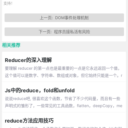
支持！
上一页:
DOM事件处理机制
下一页:
程序员接私活有风险
相关推荐
Reducer的深入理解
要理解 reducer 的第一点也是最重要的一点是它永远返回一个值，
这个值可以是数字、字符串、数组或对象，但它始终只能是一个。r
educer 对于很多场景都很适用，但是它们对于将一种逻辑应用到一
组值中并最终得到一个单一结果的情况特别适用
Js中的reduce，fold和unfold
说说reduce吧, 很喜欢这个函数，节省了不少代码量，而且有一些
声明式的雏形了，一些常见的工具函数，flatten，deepCopy，me
rgeDeep等用reduce实现的很优雅简洁。reduce也称为fold，本质
上就是一个折叠数组的过程
reduce方法应用技巧