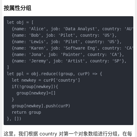
按属性分组
let obj = [

  {name: 'Alice', job: 'Data Analyst', country: 'AU'},
  {name: 'Bob', job: 'Pilot', country: 'US'},

  {name: 'Lewis', job: 'Pilot', country: 'US'},

  {name: 'Karen', job: 'Software Eng', country: 'CA'},
  {name: 'Jona', job: 'Painter', country: 'CA'},

  {name: 'Jeremy', job: 'Artist', country: 'SP'},

]

let ppl = obj.reduce((group, curP) => {

  let newkey = curP['country']

  if(!group[newkey]){

    group[newkey]=[]

  }

  group[newkey].push(curP)

  return group

}, [])
这里，我们根据 country 对第一个对象数组进行分组，在每