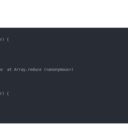
) {

  at Array.reduce (<anonymous>)

) {
