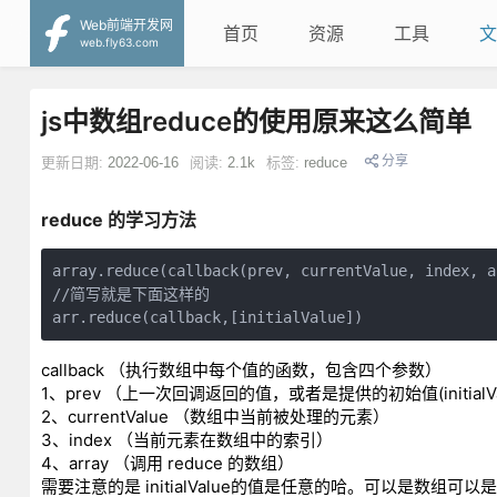
Web前端开发网
首页
资源
工具
文
web.fly63.com
js中数组reduce的使用原来这么简单
分享
更新日期:
2022-06-16
阅读:
2.1k
标签:
reduce
reduce 的学习方法
array.reduce(callback(prev, currentValue, index, a
//简写就是下面这样的

arr.reduce(callback,[initialValue])
callback （执行数组中每个值的函数，包含四个参数）
1、prev （上一次回调返回的值，或者是提供的初始值(initialVal
2、currentValue （数组中当前被处理的元素）
3、index （当前元素在数组中的索引）
4、array （调用 reduce 的数组）
需要注意的是 initialValue的值是任意的哈。可以是数组可以