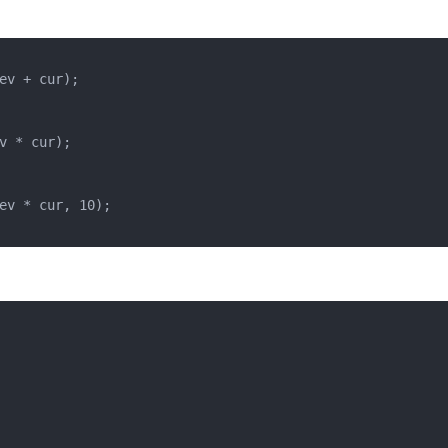
v + cur);

 * cur);

ev * cur, 10);
