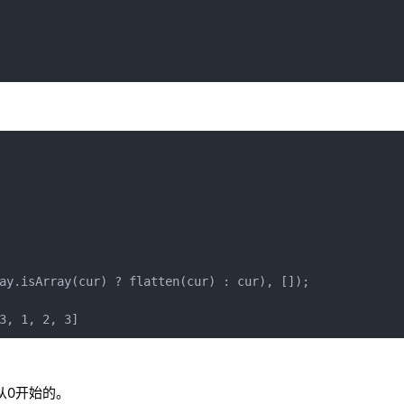
ay.isArray(cur) ? flatten(cur) : cur), []);

从0开始的。