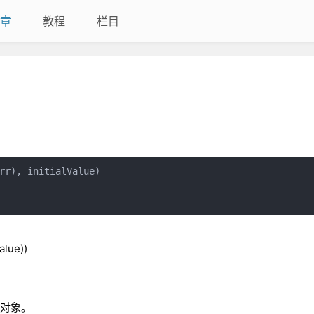
章
教程
栏目
rr), initialValue)

ue))
是对象。