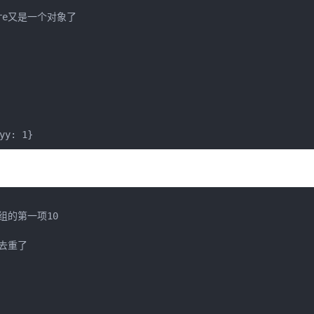
re又是一个对象了

的第一项10

去重了
