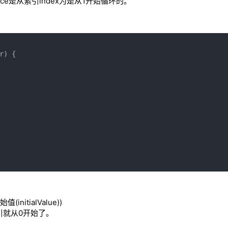
ce是从索引index为是从1开始循环的。
) {

tialValue))
引就从0开始了。