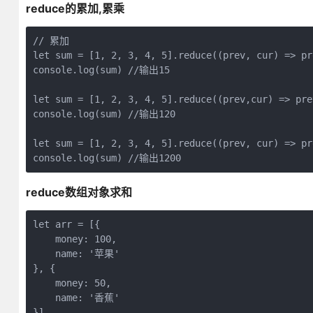
reduce的累加,累乘
// 累加

let sum = [1, 2, 3, 4, 5].reduce((prev, cur) => pre
console.log(sum) //输出15

let sum = [1, 2, 3, 4, 5].reduce((prev,cur) => prev
console.log(sum) //输出120

let sum = [1, 2, 3, 4, 5].reduce((prev, cur) => pr
reduce数组对象求和
let arr = [{

    money: 100,

    name: '苹果'

}, {

    money: 50,

    name: '香蕉'

}]
