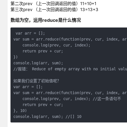
第二次prev （上一次回调返回的值）11=10+1
第三次prev （上一次回调返回的值）13=13+3
数组为空，运用reduce是什么情况
 var arr = [];

var sum = arr.reduce(function(prev, cur, index, arr
    console.log(prev, cur, index);

    return prev + cur;

})

console.log(arr, sum);

//报错： Reduce of empty array with no initial value
如果我们设置了初始值呢？

var arr = [];

var sum = arr.reduce(function(prev, cur, index, arr
    console.log(prev, cur, index); //这一条语句不

    return prev + cur;

}, 10)
