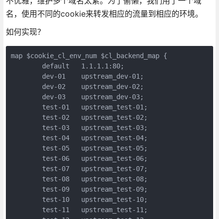
不优雅，维护多个域名太累。为了偷懒，我们用了一个域
名，使用不同的cookie来转发相应的流量到相应的环境。
如何实现？
map $cookie_cl_env_num $cl_backend_map {

        default   1.1.1.1:80;

        dev-01    upstream_dev-01;

        dev-02    upstream_dev-02;

        dev-03    upstream_dev-03;

        test-01   upstream_test-01;

        test-02   upstream_test-02;

        test-03   upstream_test-03;

        test-04   upstream_test-04;

        test-05   upstream_test-05;

        test-06   upstream_test-06;

        test-07   upstream_test-07;

        test-08   upstream_test-08;

        test-09   upstream_test-09;

        test-10   upstream_test-10;

        test-11   upstream_test-11;
