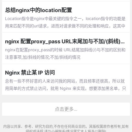
定义变量与内置预定义变量
总结nginx中的location配置
Location指令是nginx中最关键的指令之一，location指令的功能是
用来匹配不同的url请求，进而对请求做不同的处理和响应，这其中
较难理解的是多个location的匹配顺序，本文会作为重点来解释和
说明。
nginx 配置proxy_pass URL末尾加与不加/(斜线)的区别
nginx在配置proxy_pass的时候 URL结尾加斜线(/)与不加的区别和
注意事项,加/斜线的情况;不加/斜线的情况
Nginx 禁止某 IP 访问
总有一些不怀好意的人来访问我的网站，而且频率还很高，所以就
用简单的方式禁止访问，就用 Nginx 来实现。想要添加黑名单，只
要在 blocksip.conf 中添加 IP ，然后 reload 即可。
点击更多...
内容以共享、参考、研究为目的,不存在任何商业目的。其版权属原作者所有,如有
侵权或违规,请与小编联系!情况属实本人将予以删除!