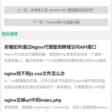
上一页:
进来做几道 JavaScript 基础题找找自信？
下一页:
Flutter和iOS混编详解
相关推荐
前端如何通过Nginx代理做到跨域访问API接口
Nginx作为反向代理服务器，就是把http请求转发到另一个或者一
些服务器上。通过把本地一个url前缀映射到要跨域访问的web服务
器上，就可以实现跨域访问。对于浏览器来说，访问的就是同源服
务器上的一个url
nginx找不到js css文件怎么办
js、css都算静态资源，之所以请求不到是因为nginx做代理后的虚
拟路径和静态资源的请求路径不一致导致的。只需要更改root的配
置就可以了。
nginx去掉url中的index.php
使用情境：我想输入www.abc.com/a/1后，实际上是跳转到www.a