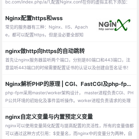
bc.com/index.php/a/1,配置Nginx.conf在你的虚拟主机下添加：
如果你的项目入口文件在一个子目录内，则.
Nginx配置https和wss
常见的服务器有三种：Nginx、IIS、Apach
e，都可以配置https，但是没必要全部知
道，因为Nginx可以起到反向代理的作用，
会配置Nginx就足够了。在/etc/nginx/conf.
nginx做http向https的自动跳转
d目录下新建https.conf
首先让nginx服务器监听两个端口，分别是80端口和443端口，注
意监听443端口的时候需要配置证书的认证以及创建自签名证书！
关于证书的认证的以及创建自签名的证书，nginx的配置如下，只给
出了两个server的配置，可以直接复制到http块中。
Nginx解析PHP的原理 | CGI、FastCGI及php-fpm的关系
php-fpm采用master/worker架构设计， master进程负责CGI、PH
P公共环境的初始化及事件监听操作。worker进程负责请求的处理
功能。在worker进程处理请求时，无需再次初始化PHP运行环境，
这也是php-fpm性能优异的原因之一
nginx自定义变量与内置预定义变量
nginx可以使用变量简化配置与提高配置的灵活性，所有的变量值都
可以通过这种方式引用：$变量名，而nginx中的变量分为两种，自