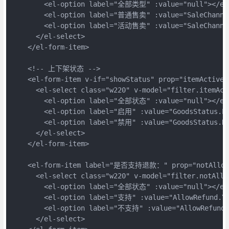
        <el-option label="全部类型" :value="null"></el-
        <el-option label="普通售卖" :value="SaleChannel
        <el-option label="活动售卖" :value="SaleChannel
      </el-select>

    </el-form-item>

    <!-- 上下架状态 -->

    <el-form-item v-if="showStatus" prop="itemActive
      <el-select class="w220" v-model="filter.itemAct
        <el-option label="全部状态" :value="null"></el-
        <el-option label="启用" :value="GoodsStatus.Pu
        <el-option label="禁用" :value="GoodsStatus.Re
      </el-select>

    </el-form-item>

    <el-form-item label="是否支持退款：" prop="notAllowR
      <el-select class="w220" v-model="filter.notAl
        <el-option label="全部状态" :value="null"></el-
        <el-option label="支持" :value="AllowRefund.Ye
        <el-option label="不支持" :value="AllowRefund.N
      </el-select>
