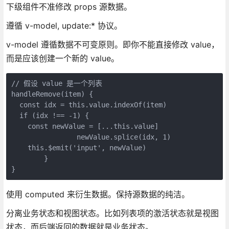
下级组件不准修改 props 源数据。
遵循 v-model, update:* 协议。
v-model 遵循数据不可变原则。即你不能直接修改 value，
而是应该创建一个新的 value。
// 假设 value 是一个列表

handleRemove(item) {

  const idx = this.value.indexOf(item)

  if (idx !== -1) {

    const newValue = [...this.value]

		newValue.splice(idx, 1)

    this.$emit('input', newValue)

	}

使用 computed 来衍生数据。保持源数据的纯洁。
分离业务状态和视图状态。比如列表项的激活状态就是视图
状态，而后端返回的数据就是业务状态。