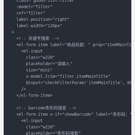
    class="goods-list-filter"

    :model="filter"

    ref="filter"

    label-position="right"

    label-width="120px"

  >

    <!-- 关键字搜索 -->

    <el-form-item label="商品标题：" prop="itemMainTitl
      <el-input

        class="w220"

        placeholder="请输入"

        size="mini"

        v-model.trim="filter.itemMainTitle"

        @input="checkFilterParam('itemMainTitle', 80)"
      />

    </el-form-item>

    <!-- barcode条形码搜索 -->

    <el-form-item v-if="showBarcode" label="条形码：" p
      <el-input

        class="w220"

        placeholder="条形码搜索"
