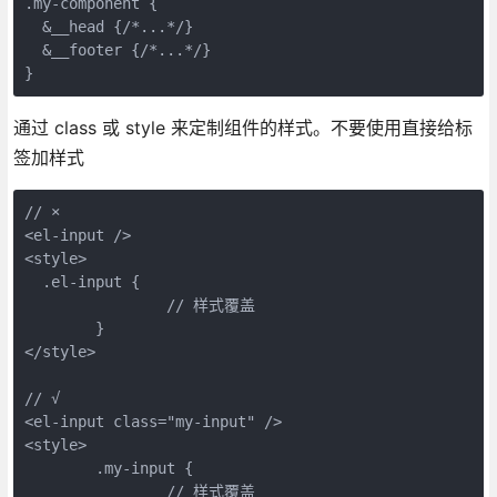
.my-component {

  &__head {/*...*/}

  &__footer {/*...*/}

通过 class 或 style 来定制组件的样式。不要使用直接给标
签加样式
// ×

<el-input />

<style>

  .el-input {

		// 样式覆盖

	}

</style>

// √

<el-input class="my-input" />

<style>

	.my-input {

		// 样式覆盖
