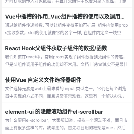
开时获取到传入对象数据，并且在父组件中改变对象的属性，子组
件也是无法监听
Vue中插槽的作用_Vue组件插槽的使用以及调用组件内的方法
通过给组件传递参数, 可以让组件变得更加可扩展, 组件内使用prop
s接收参数，slot的使用就像它的名字一样, 在组件内定义一块空
间。在组件外, 我们可以往插槽里填入任何元素。slot-scope的作用
就是把组件内的数据带出来
React Hook父组件获取子组件的数据/函数
我们知道在react中，常用props实现子组件数据到父组件的传递，
但是父组件调用子组件的功能却不常用。文档上说ref其实不是最佳
的选择，但是想着偷懒不学redux，在网上找了很多教程，要不就
是hook的讲的太少
使用Vue 自定义文件选择器组件
文件选择元素是web上最难看的 input 类型之一。它们在每个浏览
器中实现的方式不同，而且通常非常难看。这里有一个解决办法，
就是把它封装成一个组件。
element-ui 的隐藏滚动组件el-scrollbar
为什么要用el-scrollbar，大家都知道，模拟一个滚动不难，而且市
面上有很多这样的库。我考虑的，首先项目用的框架是Vue，然后