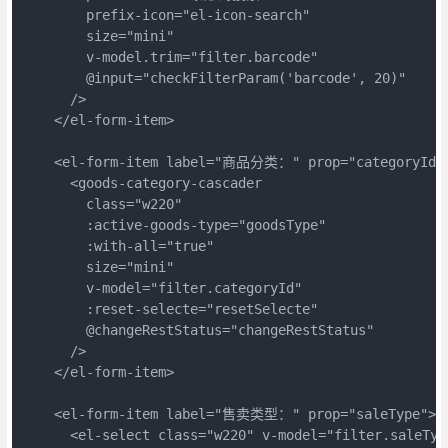
        prefix-icon="el-icon-search"

        size="mini"

        v-model.trim="filter.barcode"

        @input="checkFilterParam('barcode', 20)"

      />

    </el-form-item>

    <el-form-item label="商品分类：" prop="categoryId">
      <goods-category-cascader

        class="w220"

        :active-goods-type="goodsType"

        :with-all="true"

        size="mini"

        v-model="filter.categoryId"

        :reset-selecte="resetSelecte"

        @changeRestStatus="changeRestStatus"

      />

    </el-form-item>

    <el-form-item label="售卖类型：" prop="saleType">

      <el-select class="w220" v-model="filter.saleTy