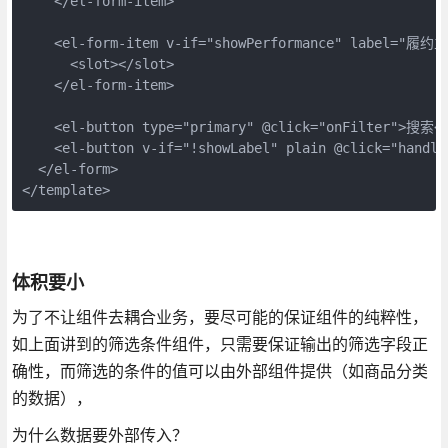
    </el-form-item>

    <el-form-item v-if="showPerformance" label="履约主
      <slot></slot>

    </el-form-item>

    <el-button type="primary" @click="onFilter">搜索</
    <el-button v-if="!showLabel" plain @click="handle
  </el-form>

</template>
体积要小
为了不让组件去耦合业务，要尽可能的保证组件的纯粹性，
如上面讲到的筛选条件组件，只需要保证输出的筛选字段正
确性，而筛选的条件的值可以由外部组件提供（如商品分类
的数据），
为什么数据要外部传入？