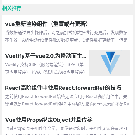
相关推荐
vue重新渲染组件（重置或者更新）
当数据通过异步操作后，对之前加载的数据进行变更后，发现数据
不生效。A组件或者B组件触发数据更新，C组件数据更新了，但是
C组件仍显示上一次数据。
Vuetify基于vue2.0,为移动而生的组件框架
Vuetify 支持SSR（服务端渲染）,SPA（单
页应用程序）,PWA（渐进式Web应用程序）
和标准HTML页面。 Vuetify是一个渐进式的
框架，试图推动前端开发发展到一个新的水
React高阶组件中使用React.forwardRef的技巧
平。
之前使用React.forwardRef始终无法应用于React高阶组件中，关
键点就是React.forwardRef的API中ref必须指向dom元素而不是Re
act组件。codepen实例请划到底部。
Vue使用Props绑定Object并且传参
通过Props 给子组件传变量，变量是对象时，子组件无法在首次打