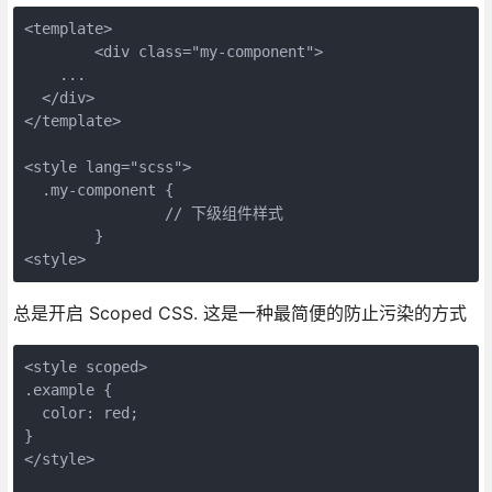
<template>

	<div class="my-component">

    ...

  </div>

</template>

<style lang="scss">

  .my-component {

		// 下级组件样式

	}

总是开启 Scoped CSS. 这是一种最简便的防止污染的方式
<style scoped>

.example {

  color: red;

}

</style>
