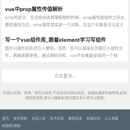
用的组件库是Element，Element官网也有很多滚动
vue中prop属性传值解析
prop的定义：在没有状态管理机制的时候，prop属性是组件之间主
要的通信方式，prop属性其实是一个对象，在这个对象里可以定义
一些数据，而这些数据可以通过父组件传递给子组件。 prop属性中
可以定义属性的类型，也可以定义属性的初始值。
写一个vue组件库_跟着element学习写组件
组件以插件的形式引入使用，当然，也可以直接在页面引入组件文
件，两者按需使用。通过源码可知，vue不会重复安装同一个插
件。以第一次安装为准，现在，可以在代码中使用组件啦~
点击更多...
内容以共享、参考、研究为目的,不存在任何商业目的。其版权属原作者所有,如有
侵权或违规,请与小编联系!情况属实本人将予以删除!
首页
技术导航
在线工具
技术文章
教程资源
前端标签
AI工具集
前端库/框架