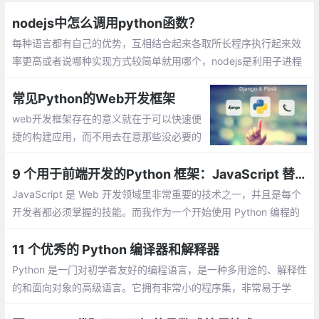
nodejs中怎么调用python函数？
每种语言都有自己的优势，互相结合起来各取所长程序执行起来效
率更高或者说哪种实现方式较简单就用哪个，nodejs是利用子进程
来调用系统命令或者文件，NodeJS子进程提供了与系统交互的重
要接口，其主要API有： 标准输入
常见Python的Web开发框架
web开发框架存在的意义就在于可以快速便
捷的构建应用，而不用去在意那些没必要的
技术细节，到2020年为止，基于Python创
建的的web应用已经非常多了，国外知名的
9 个用于前端开发的Python 框架：JavaScript 替代品
有youtube.com、instagram、reditt、国内
JavaScript 是 Web 开发领域里非常重要的技术之一，并且是每个
有知乎、豆瓣等等
开发者都必须掌握的技能。而我作为一个开始使用 Python 编程的
人
11 个优秀的 Python 编译器和解释器
Python 是一门对初学者友好的编程语言，是一种多用途的、解释性
的和面向对象的高级语言。它拥有非常小的程序集，非常易于学
习、阅读和维护。其解释器可在Windows、Linux 和 Mac OS 等多