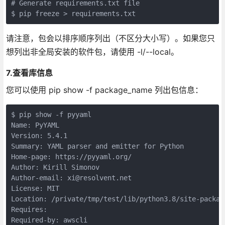
# Generate requirements.txt file

$ pip freeze > requirements.txt
请注意，包会以排序顺序列出（不区分大小写）。如果您只
想列出非全局安装的软件包，请使用 -l/--local。
7.查看库信息
您可以使用 pip show -f package_name 列出包信息：
$ pip show -f pyyaml

Name: PyYAML

Version: 5.4.1

Summary: YAML parser and emitter for Python

Home-page: https://pyyaml.org/

Author: Kirill Simonov

Author-email: xi@resolvent.net

License: MIT

Location: /private/tmp/test/lib/python3.8/site-package
Requires:

Required-by: awscli
