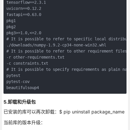
tensorflow==2.3.1

uvicorn==0.12.2

fastapi==0.63.0

pkg1

pkg2

pkg3>=1.0,<=2.0

# It is possible to refer to specific local distributi
./downloads/numpy-1.9.2-cp34-none-win32.whl

# It is possible to refer to other requirement files o
-r other-requirements.txt

-c constraints.txt

# It is possible to specify requirements as plain name
pytest

pytest-cov

beautifulsoup4
5.卸载和升级包
已安装的库可以再次卸载：$ pip uninstall package_name
当前库的版本升级：