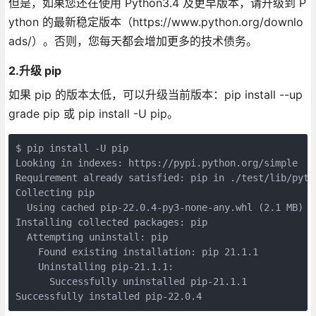
但是，如果您还在使用 Python3.4 及更早版本，请升级到 P
ython 的最新稳定版本（https://www.python.org/downlo
ads/）。否则，您每天都会增加更多的技术债务。
2.升级 pip
如果 pip 的版本太低，可以升级当前版本：pip install --up
grade pip 或 pip install -U pip。
$ pip install -U pip

Looking in indexes: https://pypi.python.org/simple

Requirement already satisfied: pip in ./test/lib/pyth
Collecting pip

  Using cached pip-22.0.4-py3-none-any.whl (2.1 MB)

Installing collected packages: pip

  Attempting uninstall: pip

    Found existing installation: pip 21.1.1

    Uninstalling pip-21.1.1:

      Successfully uninstalled pip-21.1.1

Successfully installed pip-22.0.4