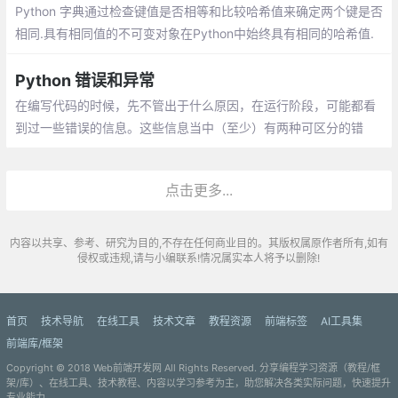
Python 字典通过检查键值是否相等和比较哈希值来确定两个键是否
相同.具有相同值的不可变对象在Python中始终具有相同的哈希值.
注意: 具有不同值的对象也可能具有相同的哈希值（哈希冲突）
Python 错误和异常
在编写代码的时候，先不管出于什么原因，在运行阶段，可能都看
到过一些错误的信息。这些信息当中（至少）有两种可区分的错
误：语法错误 和 异常。
点击更多...
内容以共享、参考、研究为目的,不存在任何商业目的。其版权属原作者所有,如有
侵权或违规,请与小编联系!情况属实本人将予以删除!
首页
技术导航
在线工具
技术文章
教程资源
前端标签
AI工具集
前端库/框架