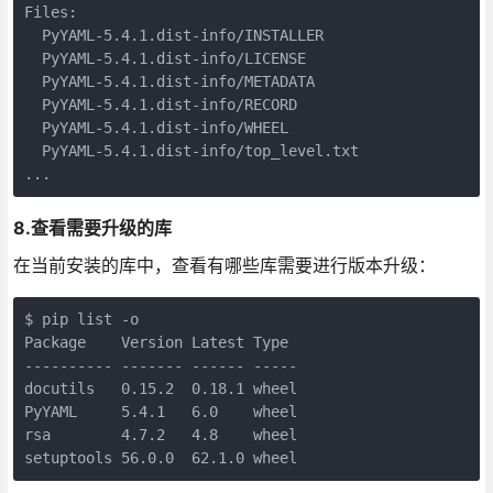
Files:

  PyYAML-5.4.1.dist-info/INSTALLER

  PyYAML-5.4.1.dist-info/LICENSE

  PyYAML-5.4.1.dist-info/METADATA

  PyYAML-5.4.1.dist-info/RECORD

  PyYAML-5.4.1.dist-info/WHEEL

  PyYAML-5.4.1.dist-info/top_level.txt

...
8.查看需要升级的库
在当前安装的库中，查看有哪些库需要进行版本升级：
$ pip list -o

Package    Version Latest Type

---------- ------- ------ -----

docutils   0.15.2  0.18.1 wheel

PyYAML     5.4.1   6.0    wheel

rsa        4.7.2   4.8    wheel

setuptools 56.0.0  62.1.0 wheel