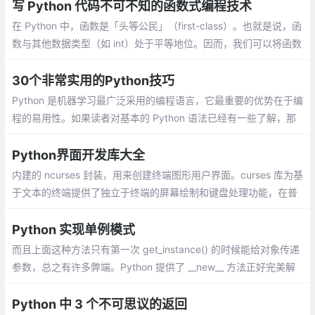
种操作系统上使用
写 Python 代码不可不知的函数式编程技术
在 Python 中，函数是「头等公民」（first-class）。也就是说，函
数与其他数据类型（如 int）处于平等地位。因而，我们可以将函数
赋值给变量，也可以将其作为参数传入其他函数
30个非常实用的Python技巧
Python 是机器学习最广泛采用的编程语言，它最重要的优势在于编
程的易用性。如果读者对基本的 Python 语法已经有一些了解，那
么这篇文章可能会给你一些启发。作者简单概览了 30 段代码，它
们都是平常非常实用的技巧
Python界面开发库大全
内建的 ncurses 封装，用来创建终端图形用户界面。curses 库为基
于文本的终端提供了独立于终端的屏幕绘制和键盘处理功能，在普
遍使用图形显示界面的现在，在一些小众市场，例如嵌入式Unix上
能做出交互式更优雅的终端也是非常nice的。
Python 实现单例模式
而且上面这种方法只有第一次 get_instance() 的时候能给对象传递
参数，总之有许多弊端。Python 提供了 __new__ 方法正好完美解
决了这个问题，再加上锁，就能实现一个线程安全的单例模式：
Python 中 3 个不可思议的返回