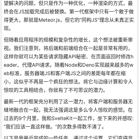
望解决的问题，但只是作为一种优化，一种渲染的方式，最
终会在JS加载完成后被替换。第一代框架中只有一个敢于做
得更大，那就是Meteor.js，但它的“同构JS”理念从未真正实
现。
但随着应用程序的规模和复杂性的增长，这个想法被重新审
视。我们注意到，将后端和前端组合在一起是非常有用的，
这样你就可以为某些请求隐藏API秘密、在页面返回时修改h
eader、代理API请求。随着Node和Deno实现越来越多的w
eb标准，服务器端JS和客户端JS之间的差距每年都在缩
小，这似乎不再是一个疯狂的想法。将它与边缘计算和令人
惊叹的工具相结合，你就有了不可思议的潜力。
最新一代的框架充分利用了这一潜力，将客户端和服务器无
缝地融合在一起，我无法强调这是多么令人惊叹的感觉。在
过去的9个月里，我和SvelteKit一起工作，坐下来的并感叹:
“我们应该一直这样做。”的次数多得数不清了。
以下是我最近完成的一些任务，通过这个设置，它们变得非