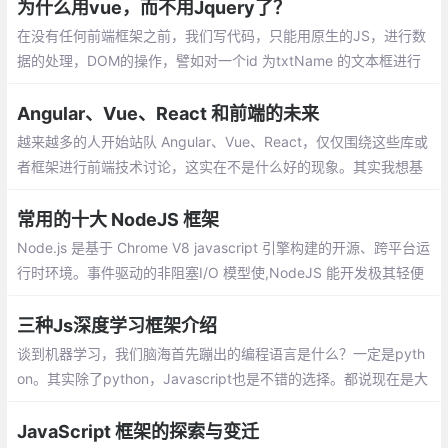
并投入正式使用
为什么用vue，而不用Jquery了？
在没有任何前端框架之前，我们写代码，只能用原生的JS，进行数
据的处理，DOM的操作，譬如对一个id 为txtName 的文本框进行
赋值,只不过用原生实现的代码比较多，开发起来慢啊，在这个时间
就是金钱的年代，显然不是很好的方式。
Angular、Vue、React 和前端的未来
越来越多的人开始站队 Angular、Vue、React，仅仅围绕这些库或
者框架进行前端技术讨论，这实在不是什么好的现象。其实我想基
于我个人的经验聊下前端的演进和未来，希望可以贡献微薄的力
量，消除一些我个人认为的前端社区不太好的风气。
常用的十大 NodeJS 框架
Node.js 是基于 Chrome V8 javascript 引擎构建的开源、跨平台运
行时环境。事件驱动的非阻塞I/O 模型使,NodeJS 能开发极其轻便
且高效的 Web 应用程序。客户端 和 服务端 脚本中使用相同的语言
三种Js深度学习框架介绍
谈到机器学习，我们脑海首先蹦出的编程语言是什么？一定是pyth
on。其实除了python，Javascript也是不错的选择。都说现在是大
前端时代，从移动开发、服务器端
JavaScript 框架的探索与变迁