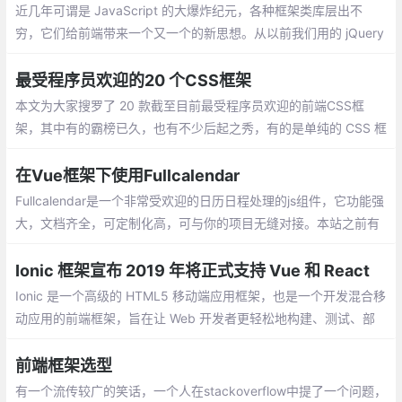
近几年可谓是 JavaScript 的大爆炸纪元，各种框架类库层出不
穷，它们给前端带来一个又一个的新思想。从以前我们用的 jQuery
直接操作 DOM，到 BackboneJS、Dojo 提供监听器的形式，在到
Ember.js、AngularJS 数据绑定的理念，再到现在的 React、Vue
最受程序员欢迎的20 个CSS框架
虚拟 DOM 的思想。
本文为大家搜罗了 20 款截至目前最受程序员欢迎的前端CSS框
架，其中有的霸榜已久，也有不少后起之秀，有的是单纯的 CSS 框
架，也有的结合了 JavaScript 以提供更丰富的功能
在Vue框架下使用Fullcalendar
Fullcalendar是一个非常受欢迎的日历日程处理的js组件，它功能强
大，文档齐全，可定制化高，可与你的项目无缝对接。本站之前有
很多文章介绍了Fullcalendar（v3）的使用。今天我们来看看如何
在Vue框架下使用Fullcalendar。
Ionic 框架宣布 2019 年将正式支持 Vue 和 React
Ionic 是一个高级的 HTML5 移动端应用框架，也是一个开发混合移
动应用的前端框架，旨在让 Web 开发者更轻松地构建、测试、部
署和监控跨平台应用。Ionic 基于 Angular 语法，之前一直不支持 V
ue 和 React 。
前端框架选型
有一个流传较广的笑话，一个人在stackoverflow中提了一个问题，