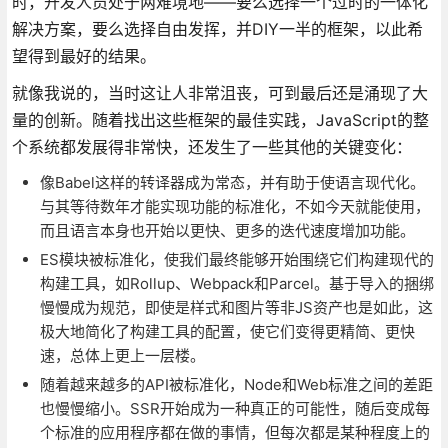
时，开发人员处于两难境地——要么选择一个过时的一体化
解决方案，要么选择自由发挥，并DIY一半的框架，以此希
望得到最好的结果。
就像我说的，当时这让人非常沮丧，可到最后还是涌现了大
量的创新。随着找出这些框架的最佳实践，JavaScript的整
个系统都发展得非常快，还发生了一些其他的关键变化：
像Babel这样的转译器成为常态，并有助于使语言现代化。
与其等待数年才能实现功能的标准化，不如今天就能使用，
而且语言本身也开始以更快、更多的迭代速度增加功能。
ES模块被标准化，使我们最终能够开始围绕它们构建现代的
构建工具，如Rollup、Webpack和Parcel。基于导入的捆绑
慢慢成为规范，即使是样式和图片等非JS资产也是如此，这
极大地简化了构建工具的配置，使它们变得更精简、更快
速，总体上更上一层楼。
随着越来越多的API被标准化，Node和Web标准之间的差距
也慢慢缩小。SSR开始成为一种真正的可能性，随后变成每
个标准的应用程序都在做的事情，但每次都是某种程度上的