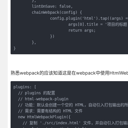
	},
	lintOnSave: false,
	chainWebpack(config) {
		config.plugin('html').tap((args)
			args[0].title = '项目的标题
			return args;
		})
	},
}
熟悉webpack的应该知道这是在webpack中使用HtmlWebp
plugins: [ 
  // plugins 的配置 
  // html-webpack-plugin 
  // 功能：默认会创建一个空的 HTML，自动引入打包输出的所有
  // 需求：需要有结构的 HTML 文件 
  new HtmlWebpackPlugin({ 
    // 复制 './src/index.html' 文件，并自动引入打包