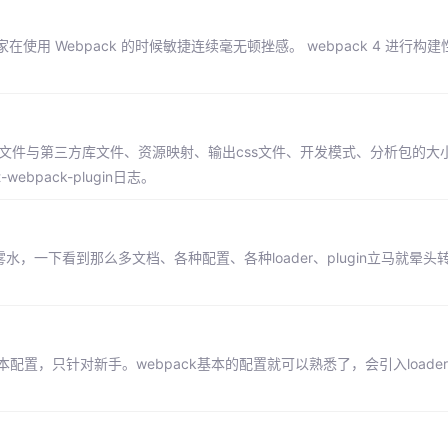
使用 Webpack 的时候敏捷连续毫无顿挫感。 webpack 4 进行构
p文件与第三方库文件、资源映射、输出css文件、开发模式、分析包的大小
ebpack-plugin日志。
雾水，一下看到那么多文档、各种配置、各种loader、plugin立马就晕
配置，只针对新手。webpack基本的配置就可以熟悉了，会引入loader，