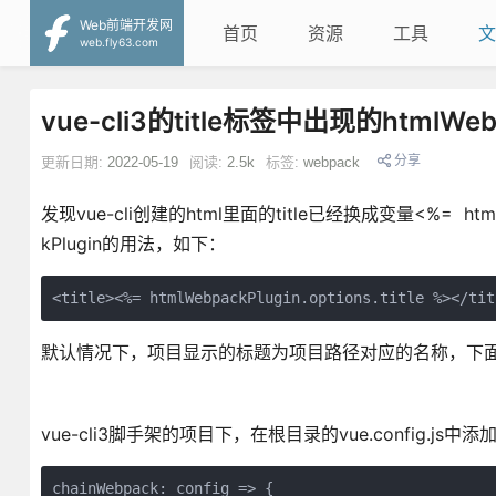
Web前端开发网
首页
资源
工具
文
web.fly63.com
vue-cli3的title标签中出现的htmlWebp
分享
更新日期:
2022-05-19
阅读:
2.5k
标签:
webpack
发现vue-cli创建的html里面的title已经换成变量<%= htmlWe
kPlugin的用法，如下：
<title><%= htmlWebpackPlugin.options.title %></tit
默认情况下，项目显示的标题为项目路径对应的名称，下面介绍修改htm
vue-cli3脚手架的项目下，在根目录的vue.config.js中
chainWebpack: config => {