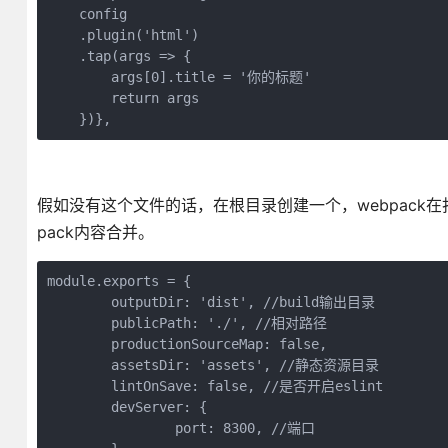
    config
    .plugin('html')
    .tap(args => {
        args[0].title = '你的标题'
        return args
    })},
假如没有这个文件的话，在根目录创建一个，webpack
pack内容合并。
module.exports = {
	outputDir: 'dist', //build输出目录
	publicPath: './', //相对路径
	productionSourceMap: false,
	assetsDir: 'assets', //静态资源目录
	lintOnSave: false, //是否开启eslint
	devServer: {
		port: 8300, //端口