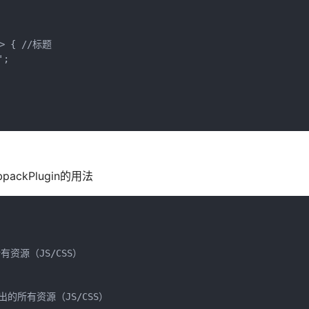
 => { //标题
';
ackPlugin的用法
资源（JS/CSS） 
输出的所有资源（JS/CSS） 