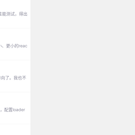
建性能测试，得出
、更小的reac
头转向了。我也不
配置loader