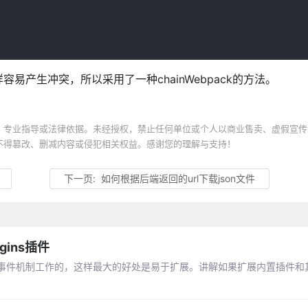
容易产生冲突，所以采用了一种chainWebpack的方法。
、专业指导或法律依据。未经授权，禁止任何单位或个人以商业售卖、虚假宣传
不得篡改、删减内容或侵犯相关权益。感谢您的理解与支持！
下一页:
如何根据后端返回的url下载json文件
gins插件
ugin是基于事件机制工作的，这样最大的好处是易于扩展。讲解如果扩展内置插件