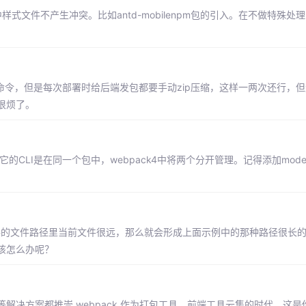
包中样式文件不产生冲突。比如antd-mobilenpm包的引入。在不做特殊
build 命令，但是每次部署时给后端发包都要手动zip压缩，这样一两次还行
很烦了。
身和它的CLI是在同一个包中，webpack4中将两个分开管理。记得添加mode
共文件的文件路径里当前文件很远，那么就会形成上面示例中的那种路径很长
该怎么办呢？
 weex 等解决方案都推崇 webpack 作为打包工具。前端工具云集的时代，这