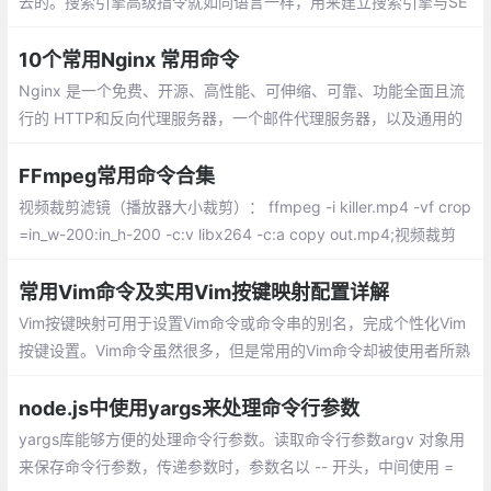
去的。搜索引擎高级指令就如同语言一样，用来建立搜索引擎与SE
O人员直接沟通的“通道”，下面就为大家整理下常用的高级搜索命令
10个常用Nginx 常用命令
Nginx 是一个免费、开源、高性能、可伸缩、可靠、功能全面且流
行的 HTTP和反向代理服务器，一个邮件代理服务器，以及通用的
TCP/UDP 代理服务器。
FFmpeg常用命令合集
视频裁剪滤镜（播放器大小裁剪）： ffmpeg -i killer.mp4 -vf crop
=in_w-200:in_h-200 -c:v libx264 -c:a copy out.mp4;视频裁剪
(按时间裁剪)： ffmpeg -i shanguangshaonv.mp4 -ss
常用Vim命令及实用Vim按键映射配置详解
Vim按键映射可用于设置Vim命令或命令串的别名，完成个性化Vim
按键设置。Vim命令虽然很多，但是常用的Vim命令却被使用者所熟
知。Vim可视化模式下， > 用于增加缩进；而 gv 命令可以用于重
新选取上一次由可视模式所选择的文本范围。
node.js中使用yargs来处理命令行参数
yargs库能够方便的处理命令行参数。读取命令行参数argv 对象用
来保存命令行参数，传递参数时，参数名以 -- 开头，中间使用 =