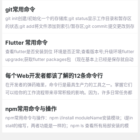
或 空格，然后接上值 。argv 有一个 下划线 属性，该属性用来获取
非连词线开头的参数
git常用命令
git init创建/初始化一个的存储库;git status显示工作目录和暂存区
的状态;git add将文件添加到索引/暂存区;git commit:提交更改到存
储库;git checkout:切换分支
Flutter 常用命令
查看flutter是否安装到位 环境是否正常;查看版本号;升级环境flutter
upgrade;获取flutter packages包 （现在基本上已经是保存就自动
导入的了 ）;以release 模式运行
每个Web开发者都该了解的12条命令行
在开发者的弹药箱里，命令行是最具生产力的工具之一。掌握它们
可以给你的工作流程带来非常积极的影响。因为，许多日常任务都
可以用一条命令然后按回车来解决。
npm常用命令与操作
npm常用命令与操作：npm i/install moduleName安装模块；i是in
stall的缩写，两者功能是一样的；npm ls 查看所有局部安装的模
块； npm从5.0版本开始添加了package-lock.json文件(下称lock