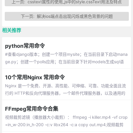
上一页:
csstext属性的使用_js中的style.cssText用法及特点
下一页:
解决ios端点击出现闪烁或黑色背景的问题
相关推荐
python常用命令
#查看django版本；创建一个项目mysite；在当前目录下启动mana
ge.py；创建一个polls应用；在当前目录下针对models生成sql语
句；根据生成的sql语句生成数据库
10个常用Nginx 常用命令
Nginx 是一个免费、开源、高性能、可伸缩、可靠、功能全面且流
行的 HTTP和反向代理服务器，一个邮件代理服务器，以及通用的
TCP/UDP 代理服务器。
FFmpeg常用命令合集
视频裁剪滤镜（播放器大小裁剪）： ffmpeg -i killer.mp4 -vf crop
=in_w-200:in_h-200 -c:v libx264 -c:a copy out.mp4;视频裁剪
(按时间裁剪)： ffmpeg -i shanguangshaonv.mp4 -ss