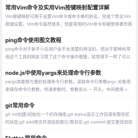
常用Vim命令及实用Vim按键映射配置详解
Vim按键映射可用于设置Vim命令或命令串的别名，完成个性化Vim
按键设置。Vim命令虽然很多，但是常用的Vim命令却被使用者所熟
知。Vim可视化模式下， > 用于增加缩进；而 gv 命令可以用于重
新选取上一次由可视模式所选择的文本范围。
ping命令使用图文教程
ping命令对于新手小白用户会不太清楚的用法的，而对于那种经常
用这个工具的网友习惯了这个命令操作便捷，就觉得不一样了可以
惯性的行为打开这个Ping命令。Ping命令其实是一个非常好的网络
故障诊断工具。在大家遇到网络问题时，可以试试小编分享的方法
node.js中使用yargs来处理命令行参数
yargs库能够方便的处理命令行参数。读取命令行参数argv 对象用
来保存命令行参数，传递参数时，参数名以 -- 开头，中间使用 =
或 空格，然后接上值 。argv 有一个 下划线 属性，该属性用来获取
非连词线开头的参数
git常用命令
git init创建/初始化一个的存储库;git status显示工作目录和暂存区
的状态;git add将文件添加到索引/暂存区;git commit:提交更改到存
储库;git checkout:切换分支