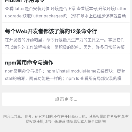
Flutter 常用命令
查看flutter是否安装到位 环境是否正常;查看版本号;升级环境flutter
upgrade;获取flutter packages包 （现在基本上已经是保存就自动
导入的了 ）;以release 模式运行
每个Web开发者都该了解的12条命令行
在开发者的弹药箱里，命令行是最具生产力的工具之一。掌握它们
可以给你的工作流程带来非常积极的影响。因为，许多日常任务都
可以用一条命令然后按回车来解决。
npm常用命令与操作
npm常用命令与操作：npm i/install moduleName安装模块；i是in
stall的缩写，两者功能是一样的；npm ls 查看所有局部安装的模
块； npm从5.0版本开始添加了package-lock.json文件(下称lock
文件)；用于保证再次安装模块时能安装同样的版本；
点击更多...
内容以共享、参考、研究为目的,不存在任何商业目的。其版权属原作者所有,如有
侵权或违规,请与小编联系!情况属实本人将予以删除!