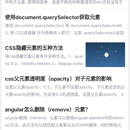
所有子元素 ;原理很简单，就是不断的判断要清空的div还有没有子
节点，有的话就删除一个子节点（这里是它的首个子节点），直到
删除完毕为止。
使用document.querySelector获取元素
使用 document.querySelector() 和 document.querySelectorAll
(), 将 CSS选择器 作为参数传入即可；注意: querySelecotor()返回
某个元素节点, querySelectorAll()返回一个NodeList实例对象;
CSS隐藏元素的五种方法
用css隐藏页面元素有许多种方法。1、opac
ity:0;2、visibility:hidden;3、diaplay:none;
4、position:absolute;5、clip-path。大家
可以根据具体情况选择适合的方法来隐藏元
css父元素透明度（opacity）对子元素的影响
素
设置父元素opacity：0.5，子元素不设置opacity，子元素会受到父
元素opacity的影响，也会有0.5的透明度。设置父元素opacity：0.
5，即使设置子元素opacity：1，子元素的opacity
angular怎么删除（remove）元素？
angular删除（remove）元素可以使用angular.element中的remov
e()方法，此方法可以将匹配元素集合从DOM中删除（同时移除元