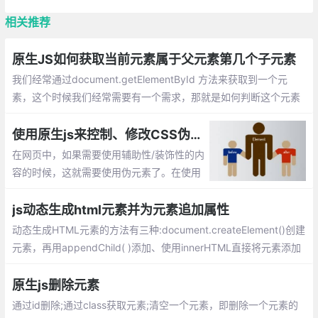
相关推荐
原生JS如何获取当前元素属于父元素第几个子元素
我们经常通过document.getElementById 方法来获取到一个元
素，这个时候我们经常需要有一个需求，那就是如何判断这个元素
在父元素中的位置。原生JS有一个常见的小技巧那就是通过元素的
previousSibling 属性，额外需要注意的是该属性会遍历text节点，
使用原生js来控制、修改CSS伪元素的方法总汇, 例如:before和:after
即回车键。
在网页中，如果需要使用辅助性/装饰性的内
容的时候，这就需要使用伪元素了。在使用
伪元素的时候，会发现js并不真能直接控制
它，这篇文章主要就介绍下如果间接的控
js动态生成html元素并为元素追加属性
制、修改css中伪元素的方法
动态生成HTML元素的方法有三种:document.createElement()创建
元素，再用appendChild( )添加、使用innerHTML直接将元素添加
到指定节点、jQuery创建节点...
原生js删除元素
通过id删除;通过class获取元素;清空一个元素，即删除一个元素的