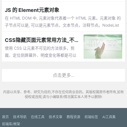
素上的事件及jQuery数据）。
JS 的 Element元素对象
在 HTML DOM 中, 元素对象代表着一个 HTML 元素。元素对象 的
子节点可以是, 可以是元素节点，文本节点，注释节点。NodeList
对象 代表了节点列表，类似于 HTML元素的子节点集合。
CSS隐藏页面元素常用方法_不同场景下使用CSS隐藏元素
使用 CSS 让元素不可见的方法很多，剪
裁、定位到屏幕外、明度变化等都是可以
的。虽然它们都是肉眼不可见，但背后却在
多个维度上都有差别
点击更多...
内容以共享、参考、研究为目的,不存在任何商业目的。其版权属原作者所有,如有
侵权或违规,请与小编联系!情况属实本人将予以删除!
首页
技术导航
在线工具
技术文章
教程资源
前端标签
AI工具集
前端库/框架