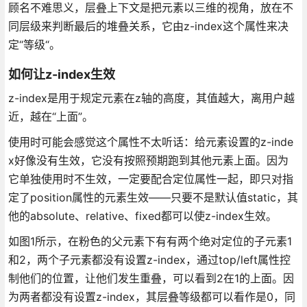
顾名不难思义，层叠上下文是把元素以三维的视角，放在不
同层级来判断最后的堆叠关系，它由z-index这个属性来决
定“等级“。
如何让z-index生效
z-index是用于规定元素在z轴的高度，其值越大，离用户越
近，越在“上面”。
使用时可能会感觉这个属性不太听话：给元素设置的z-inde
x好像没有生效，它没有按照预期跑到其他元素上面。因为
它单独使用时不生效，一定要配合定位属性一起，即只对指
定了position属性的元素生效——只要不是默认值static，其
他的absolute、relative、fixed都可以使z-index生效。
如图1所示，在粉色的父元素下有有两个绝对定位的子元素1
和2，两个子元素都没有设置z-index，通过top/left属性控
制他们的位置，让他们发生重叠，可以看到2在1的上面。因
为两者都没有设置z-index，其层叠等级都可以看作是0，同