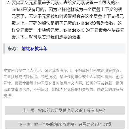
要实现父元素覆盖子元素，去给父元素设置一个很大的z-
index是没有用的。因为这样他就成为一个层叠上下文的根
元素了，无论子元素被如何设置都会在这个层叠上下文根元
素之上。正确的解法是把子元素的z-index设置为负数，这
样父元素是一个块级元素，z-index<0 的子元素会在块级元
素之下，就可以实现我们想要的效果。
来源：
前端私教年年
本文内容仅供个人学习、研究或参考使用，不构成任何形式的决策建议、
专业指导或法律依据。未经授权，禁止任何单位或个人以商业售卖、虚假
宣传、侵权传播等非学习研究目的使用本文内容。如需分享或转载，请保
留原文来源信息，不得篡改、删减内容或侵犯相关权益。感谢您的理解与
支持！
上一页:
Web前端开发程序员必备工具有哪些？
下一页:
做一个好的程序员难吗？只需要这10个习惯