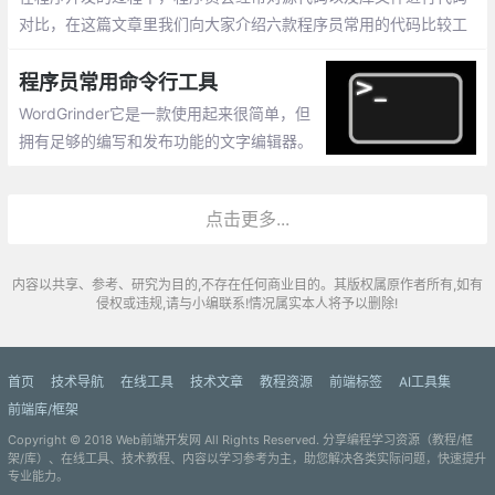
对比，在这篇文章里我们向大家介绍六款程序员常用的代码比较工
具。
程序员常用命令行工具
WordGrinder它是一款使用起来很简单，但
拥有足够的编写和发布功能的文字编辑器。
Proselint：它是一款全能的实时检查工具。
GNU Aspell：
点击更多...
内容以共享、参考、研究为目的,不存在任何商业目的。其版权属原作者所有,如有
侵权或违规,请与小编联系!情况属实本人将予以删除!
首页
技术导航
在线工具
技术文章
教程资源
前端标签
AI工具集
前端库/框架