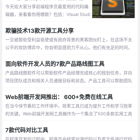
今天给大家分享前端程序员最爱用的代码编
辑器，来看看你用哪款？包括：Visual Studi
o Code、Atom、HBuilder、Sublime Tex
t、Dreamweaver、Brackets、Notepad++
欺骗技术13款开源工具分享
一旦被那些受利益驱使或有政府背景的黑客团伙盯上，在这场不太
公平的攻防博弈中，你会明显感到力不从心。他们有充足的时间，
有娴熟的技术和丰富的资源，而且只要在无数次的尝试中成功一次
就可以大获全胜
面向软件开发人员的7款产品路线图工具
产品路线图软件可以帮助软件产品经理完成核心的规划任务，并向
项目团队成员和相关人员通报目标和状态。产品工具可以帮助团队
制定战略、确定目标的优先级、安排要完成的工作，并使每个人在
整个产品生命周期中步调一致
Web前端开发网推出： 600+免费在线工具
在当今快节奏的工作环境中，效率工具已成为提升工作和学习效率
的关键。Web前端开发网工具箱作为一个集合了500多款实用工具
的在线平台，为程序员、设计师、办公人士和普通用户提供了无需
下载安装、直接在浏览器中使用的便捷解决方案。
7款代码对比工具
在程序开发的过程中，程序员会经常对源代码以及库文件进行代码