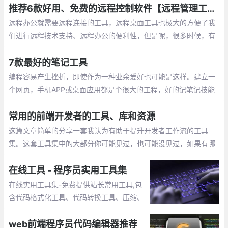
推荐6款好用、免费的远程控制软件【远程管理工具】
远程办公就需要远程连接的工具，远程桌面工具也极大的方便了我
们进行远程技术支持、远程办公的便利性，但是呢，很多时候，有
些工具不支持电脑或者手机操作
7款最好的笔记工具
编程容易产生挫折，即使作为一种业余爱好也可能是这样。建立一
个网页，手机APP或桌面应用都是个很大的工程，好的记笔记技能
是让这个工程井然有序的关键，也是克服压力、绝望和倦怠的好方
法。
常用的前端开发者的工具、库和资源
这篇文章简单的分享一套我认为有助于提升开发者工作流的工具
集。这套工具集中的大部分你可能见过，也可能没见过，如果有哪
个/些让你眼前一亮，那么我的分享就很值了。这个列表包含许多种
类的资源，所以这里我将它们分组整理。
在线工具 - 程序员实用工具集
在线实用工具集-免费提供站长常用工具,包
含代码格式化工具、代码转换工具、压缩、
加密解密工具等，工具在手,事半功倍,工作
无忧。
web前端程序员代码编辑器推荐