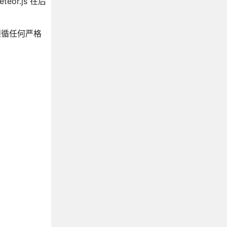
or.js 在后
不遵循任何严格