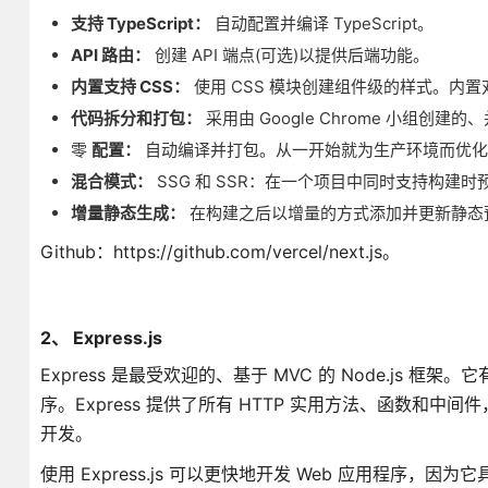
支持 TypeScript：
自动配置并编译 TypeScript。
API 路由：
创建 API 端点(可选)以提供后端功能。
内置支持 CSS：
使用 CSS 模块创建组件级的样式。内置对 
代码拆分和打包：
采用由 Google Chrome 小组创
零
配置：
自动编译并打包。从一开始就为生产环境而优化
混合模式：
SSG 和 SSR：在一个项目中同时支持构建时预
增量静态生成：
在构建之后以增量的方式添加并更新静态
Github：https://github.com/vercel/next.js。
2、 Express.js
Express 是最受欢迎的、基于 MVC 的 Node.js 框
序。Express 提供了所有 HTTP 实用方法、函数和
开发。
使用 Express.js 可以更快地开发 Web 应用程序