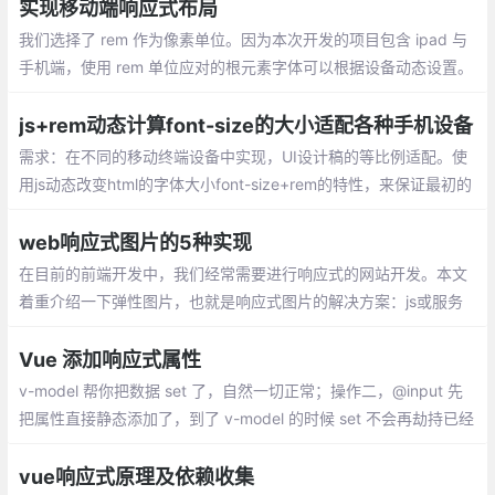
section>中。
实现移动端响应式布局
我们选择了 rem 作为像素单位。因为本次开发的项目包含 ipad 与
手机端，使用 rem 单位应对的根元素字体可以根据设备动态设置。
因此 ipad 端与手机端公共的样式只需要写一套代码就能实现，而
使用vw作为单位在无论什么情况
js+rem动态计算font-size的大小适配各种手机设备
需求：在不同的移动终端设备中实现，UI设计稿的等比例适配。使
用js动态改变html的字体大小font-size+rem的特性，来保证最初的
设计图中每个元素的尺寸比例不变
web响应式图片的5种实现
在目前的前端开发中，我们经常需要进行响应式的网站开发。本文
着重介绍一下弹性图片，也就是响应式图片的解决方案：js或服务
端、srcset 、sizes 、picture标签、svg图片
Vue 添加响应式属性
v-model 帮你把数据 set 了，自然一切正常；操作二，@input 先
把属性直接静态添加了，到了 v-model 的时候 set 不会再劫持已经
存在的属性。这就引出了一个需要注意的地方，若是先直接赋值，
即使再用 set 也不能再劫持这个属性了
vue响应式原理及依赖收集