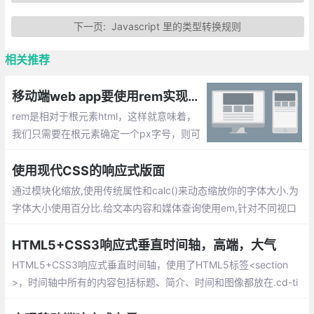
下一页:
Javascript 里的类型转换规则
相关推荐
移动端web app要使用rem实现自适应布局:font-size的响应式
rem是相对于根元素html，这样就意味着，
我们只需要在根元素确定一个px字号，则可
以来算出元素的宽高。
使用现代CSS的响应式版面
通过模块化缩放,使用传统属性和calc()来动态缩放你的字体大小.为
字体大小使用百分比.给文本内容和媒体查询使用em,针对不同视口
尺寸使用不同缩放值.视口越小,缩放比例越小,使用媒体查询或者me
dia()函数基于视口来改变比例和基础字号
HTML5+CSS3响应式垂直时间轴，高端，大气
HTML5+CSS3响应式垂直时间轴，使用了HTML5标签<section
>，时间轴中所有的内容包括标题、简介、时间和图像都放在.cd-ti
meline-block的DIV中，多个DIV形成一个序列，并把这些DIV放在<