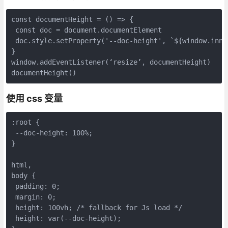
const documentHeight = () => {

 const doc = document.documentElement

 doc.style.setProperty('--doc-height', `${window.inner
}

window.addEventListener(‘resize’, documentHeight)

documentHeight()
使用 css 变量
:root {

 --doc-height: 100%;

}

html,

body {

 padding: 0;

 margin: 0;

 height: 100vh; /* fallback for Js load */

 height: var(--doc-height);
