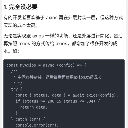
1. 完全没必要
有的开发者喜欢基于 axios 再在外层封装一层，但这种方式
实现的成本太高。
无论是实现跟 axios 一样的功能，还是外层进行简化，然后
再按照 axios 的方式传给 axios，都增加了很多开发的成
本。如：
const myAxios = async (config) => {

  /**

   * 中间各种封装，然后最后再使用axios发起请求

   * */

  try {

    const { status, data } = await axios(config);

    if (status >= 200 && status <= 304) {

      return data;

    }

  } catch (err) {

    console.error(err);
