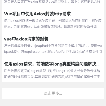
常会在入口文件将axios挂载到vue原型身上，如下：这样的话,我们
在各个组件中进行请求时
Vue项目中使用Axios封装http请求
使用axios可以统一做请求响应拦截，例如请求响应时我们拦截响应
信息，判断状态码，从而弹出报错信息。请求超时的时候断开请
求，还可以很方便地使用then或者catch来处理请求。
vue中axios请求的封装
发送请求模块目录，@/api/url中存放的是每个模块的URL，使用we
bpack提供的require.context将src/api/url下后缀为js的所有文件引
入，并整理出一个对象。整合common.js & product.js，最终得到
的对象如下:
使用axios请求，前端数字long类型精度问题解决方法
后台数据库定义的bigint类型（对应Long）的值太长会导致传递给
前端的时候精度丢失,其原因是后端语言和js对字节码的解析长度不
一样。前端js对Long类型支持的精度不够，导致后端使用的Long传
到前端丢失精度。
点击更多...