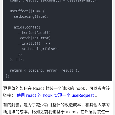
  const [result, setResult] = useState(null);

  useEffect(() => {

    setLoading(true);

    axios(config)

      .then(setResult)

      .catch(setError)

      .finally(() => {

        setLoading(false);

      });

  }, []);

  return { loading, error, result };

};
更具体的如何在 React 封装一个请求的 hook，可以参考该
链接：
使用 react 的 hook 实现一个 useRequest
。
有的封装，是为了减少项目整体的改造成本，和其他人学习
新用法的成本。比如之前我也基于 axios，在外层封装过一