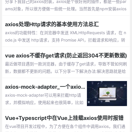
分享下我自己的axios封装，axios是个很好用的插件，都是一些par
ams对象，所以很方便做一些统一处理。当然首先是npm安装axios
很简单。在src下新建文件夹 service / index.js，接着上代码
axios处理Http请求的基本使用方法总汇
axios的功能特性：在浏览器中发送 XMLHttpRequests 请求，在 n
ode.js 中发送 http请求，支持 Promise API，拦截请求和响应，转
换请求和响应数据，自动转换 JSON 数据，客户端支持保护安全免
受 XSRF 攻击
vue axios不缓存get请求(防止返回304不更新数据)
最近做项目遇到一款浏览器，由于缓存了get请求，导致不管如何刷
新，数据都不更新的问题。以下分享一下解决办法:解决思路就是给
每一条get请求增加一个timestamp的参数，value为时间戳
axios-mock-adapter_一个axios调试好用的工具
axios-mock-adapter可以用来拦截http请
求，并模拟响应，使用起来也很简单，比如
你想模拟下服务器返回个500错误，什么40
4找不到、403禁止访问、500服务器错误、
Vue+Typescript中在Vue上挂载axios使用时报错
503服务不可用、504网关超时等等，你都
在vue项目开发过程中，为了方便在各个组件中调用axios，我们通
能模拟出来