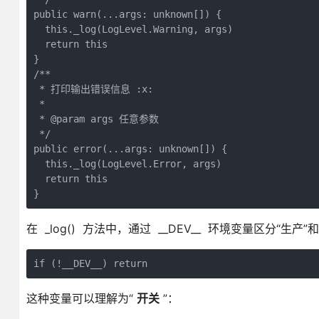
public warn(...args: unknown[]) {

  this._log(LogLevel.Warning, args)

  return this

}

/**

 * 打印输出错误信息 :x:

 *

 * @param args 任意参数

 */

public error(...args: unknown[]) {

  this._log(LogLevel.Error, args)

  return this

}
在 _log() 方法中，通过 __DEV__ 环境变量区分“生产”
if (!__DEV__) return
这种变量可以理解为“
开关
”：