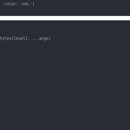
 'color: red;']

tyles[level], ...args)
