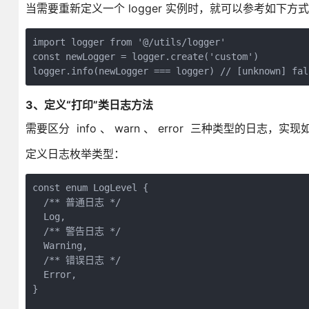
当需要重新定义一个 logger 实例时，就可以参考如下方
import logger from '@/utils/logger'

const newLogger = logger.create('custom')

logger.info(newLogger === logger) // [unknown] fal
3、定义“打印”类日志方法
需要区分 info 、 warn 、 error 三种类型的日志，实
定义日志枚举类型：
const enum LogLevel {

  /** 普通日志 */

  Log,

  /** 警告日志 */

  Warning,

  /** 错误日志 */

  Error,

}
