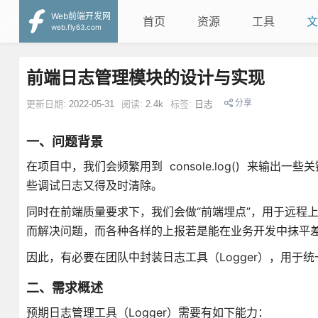
Web前端开发网
首页
资源
工具
文
web.fly63.com
前端日志管理模块的设计与实现
分享
更新日期:
2022-05-31
阅读:
2.4k
标签:
日志
一、问题背景
在项目中，我们会频繁用到 console.log() 来输
些调试日志又得及时清除。
同时在前端质量要求下，我们会做“前端埋点”，用于远程
而解决问题，而各种各样的上报若是能在业务开发中抹平
因此，有必要在团队中封装日志工具（Logger），用
二、需求概述
预期日志管理工具（Logger）需要有如下能力：