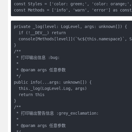
const Styles = ['color: green;', 'color: orange;',
const Methods = ['info', 'warn', 'error'] as const
private _log(level: LogLevel, args: unknown[]) {

  if (!__DEV__) return

  console[Methods[level]](`%c${this.namespace}`, S
}

/**

 * 打印输出信息 :bug:

 *

 * @param args 任意参数

 */

public info(...args: unknown[]) {

  this._log(LogLevel.Log, args)

  return this

}

/**

 * 打印输出警告信息 :grey_exclamation:

 *

 * @param args 任意参数

 */
