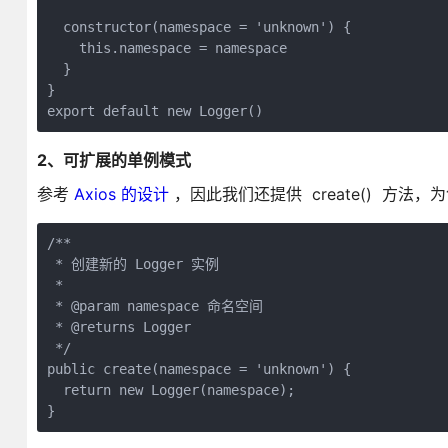
  constructor(namespace = 'unknown') {

    this.namespace = namespace

  }

}

export default new Logger()
2、可扩展的单例模式
参考
Axios 的设计
，因此我们还提供 create() 方法
/**

 * 创建新的 Logger 实例

 * 

 * @param namespace 命名空间

 * @returns Logger

 */

public create(namespace = 'unknown') {

  return new Logger(namespace);

}