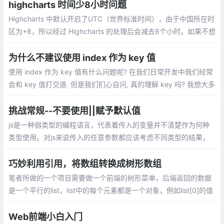
是前端工程师的杰作。今天给大家聊的就是
highcharts 时间少8小时问题
\"前端真的好学吗？\"
Highcharts 中默认开启了UTC（世界标准时间），由于中国所在时
区为+8，所以经过 Highcharts 的处理后会减去8个小时。如果不想
使用 UTC，有2种方法可供使用：
为什么不建议使用 index 作为 key 值
使用 index 作为 key 值有什么问题呢? 在我们日常开发中我们经常
会和 key 值打交道. 但是我们扪心自问, 真的理解 key 吗? 我想大多
数朋友可能会有些许犹豫.
挑战常规--不要使用||赋予默认值
js是一种弱类型的编程语言，代表着传入的变量并不清楚作为何种
类型使用。对js来说传入的任意参数都应该考虑不同类型的结果，
而不是单单考虑一种情况。若传入0、false等，||所要实现默认值的
功能完全错误的
巧妙利用引用，将数组转换成树形数组
笔者所做的一个项目需要做一个前端的树形菜单，后端返回的数据
是一个平行的list，list中的每个元素都是一个对象，例如list[0]的值
为{id: 1, fid: 0, name: 一级菜单}，每个元素都指定了父元素，生成
的菜单可以无限级嵌套
Web前端小白入门