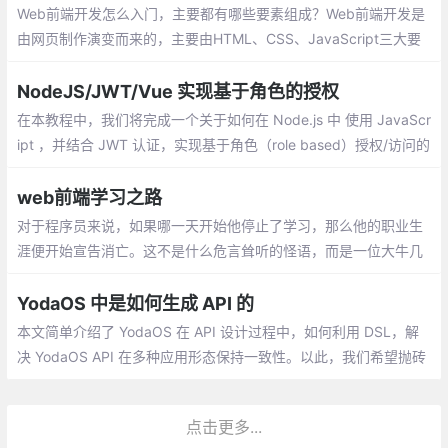
Web前端开发怎么入门，主要都有哪些要素组成？Web前端开发是
由网页制作演变而来的，主要由HTML、CSS、JavaScript三大要
素组成。专业的Web前端开发入门知识也一定会包含这些内容，下
面就给大家简单介绍一下。
NodeJS/JWT/Vue 实现基于角色的授权
在本教程中，我们将完成一个关于如何在 Node.js 中 使用 JavaScr
ipt ，并结合 JWT 认证，实现基于角色（role based）授权/访问的
简单例子。作为例子的 API 只有三个路由，以演示认证和基于角色
的授权
web前端学习之路
对于程序员来说，如果哪一天开始他停止了学习，那么他的职业生
涯便开始宣告消亡。这不是什么危言耸听的怪语，而是一位大牛几
年前告诉我的，他的信条。
YodaOS 中是如何生成 API 的
本文简单介绍了 YodaOS 在 API 设计过程中，如何利用 DSL，解
决 YodaOS API 在多种应用形态保持一致性。以此，我们希望抛砖
引玉：帮助读者更好地了解 YodaOS API 的生成过程,帮助读者了解
到 DSL，也能将这种思路应用在自己的项目中
点击更多...