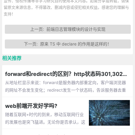
宣传、侵权传播等非学习研究目的使用本文内容。如需分享或转载，请保
留原文来源信息，不得篡改、删减内容或侵犯相关权益。感谢您的理解与
支持！
上一页:
前端日志管理模块的设计与实现
下一页:
原来 TS 中 declare 的作用是这样的！
相关推荐
forward和redirect的区别？http状态码301,302分别代表什么？
从地址栏显示来说：forward是服务器内部重定向，客户端浏览器
的网址不会发生变化；redirect发生一个状态码，告诉服务器去重
新请求那个网址，显示的的新的网址数据共享：forward使用的是
同一个request
web前端开发好学吗?
随着互联网+时代的到来，移动互联网行业
的发展也是突飞猛进。无论你是否承认，这
个时代已经被网页所包围了,这所有一切，都