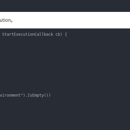
tion。
 StartExecutionCallback cb) {

vironment").IsEmpty())
