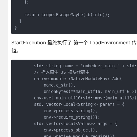
    };

    return scope.EscapeMaybe(cb(info));

  }

}
StartExecution 最终执行了 第一个 LoadEnviro
辑。
        std::string name = "embedder_main_" + std:
        // 插入原生 JS 模块代码中

        native_module::NativeModuleEnv::Add(

            name.c_str(),

            UnionBytes(**main_utf16, main_utf16->le
        env->set_main_utf16(std::move(main_utf16));
        std::vector<Local<String>> params = {

            env->process_string(),

            env->require_string()};

        std::vector<Local<Value>> args = {

            env->process_object(),

            env->native_module_require()};
