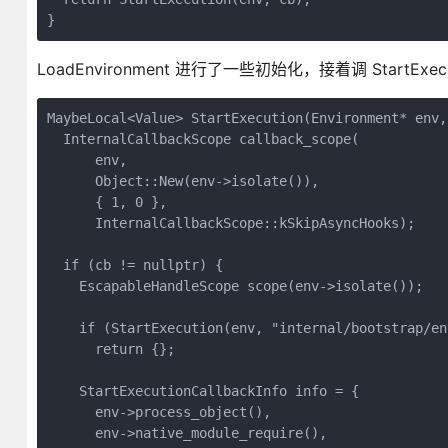
}
LoadEnvironment 进行了一些初始化，接着调 StartExecu
MaybeLocal<Value> StartExecution(Environment* env,
  InternalCallbackScope callback_scope(

      env,

      Object::New(env->isolate()),

      { 1, 0 },

      InternalCallbackScope::kSkipAsyncHooks);

  if (cb != nullptr) {

    EscapableHandleScope scope(env->isolate());

    if (StartExecution(env, "internal/bootstrap/en
      return {};

    StartExecutionCallbackInfo info = {

      env->process_object(),

      env->native_module_require(),
