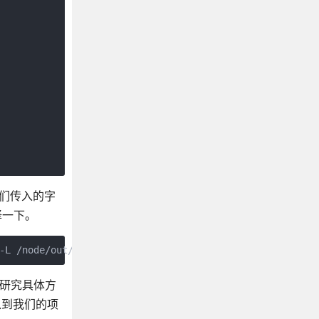
行我们传入的字
编译一下。
-L /node/out/Release -l v8_base_without_compiler -l v8_c
去研究具体方
嵌入到我们的项