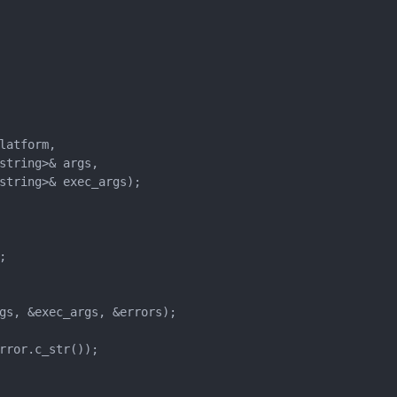
atform,

string>& args,

string>& exec_args);



gs, &exec_args, &errors);

rror.c_str());
