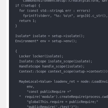
      CommonEnvironmentSetup::Create(platform, &er
  if (!setup) {

    for (const std::string& err : errors)

      fprintf(stderr, "%s: %s\n", args[0].c_str(),
    return 1;

  }

  Isolate* isolate = setup->isolate();

  Environment* env = setup->env();

  {

    Locker locker(isolate);

    Isolate::Scope isolate_scope(isolate);

    HandleScope handle_scope(isolate);

    Context::Scope context_scope(setup->context());
    MaybeLocal<Value> loadenv_ret = node::LoadEnvir
        env,

        "const publicRequire ="

    "  require('module').createRequire(process.cwd(
        "globalThis.require = publicRequire;"

        "publicRequire('./test')");
