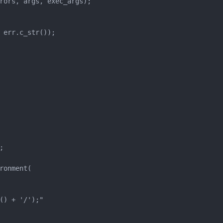
rors, args, exec_args);

 err.c_str());



onment(

) + '/');"
