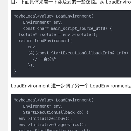
目。下面具体来看一下涉及到的一些逻辑。从 LoadEnviron
MaybeLocal<Value> LoadEnvironment(

    Environment* env,

    const char* main_script_source_utf8) {

  Isolate* isolate = env->isolate();

  return LoadEnvironment(

      env,

      [&](const StartExecutionCallbackInfo& info) 
        // 一会分析

      });

}
LoadEnvironment 进一步调了另一个 LoadEnvironment
MaybeLocal<Value> LoadEnvironment(

    Environment* env,

    StartExecutionCallback cb) {

  env->InitializeLibuv();

  env->InitializeDiagnostics();

  return StartExecution(env, cb);
