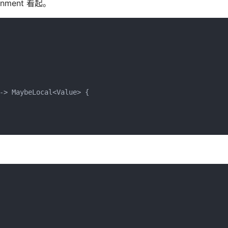
ment 看起。
-> MaybeLocal<Value> {

。