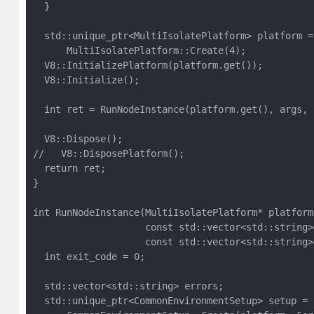
  }

  std::unique_ptr<MultiIsolatePlatform> platform =

      MultiIsolatePlatform::Create(4);

  V8::InitializePlatform(platform.get());

  V8::Initialize();

  int ret = RunNodeInstance(platform.get(), args, e
  V8::Dispose();

//   V8::DisposePlatform();

  return ret;

}

int RunNodeInstance(MultiIsolatePlatform* platform,
                    const std::vector<std::string>&
                    const std::vector<std::string>
  int exit_code = 0;

  std::vector<std::string> errors;

  std::unique_ptr<CommonEnvironmentSetup> setup =
