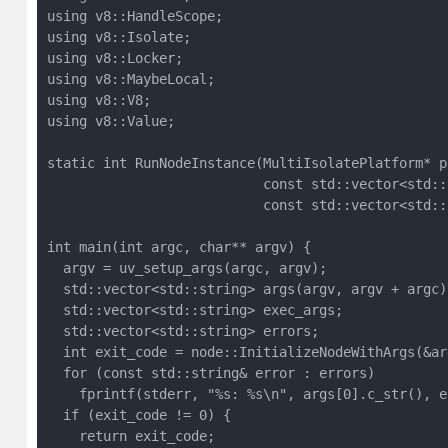
using v8::HandleScope;

using v8::Isolate;

using v8::Locker;

using v8::MaybeLocal;

using v8::V8;

using v8::Value;

static int RunNodeInstance(MultiIsolatePlatform* pl
                           const std::vector<std::
                           const std::vector<std::
int main(int argc, char** argv) {

  argv = uv_setup_args(argc, argv);

  std::vector<std::string> args(argv, argv + argc);
  std::vector<std::string> exec_args;

  std::vector<std::string> errors;

  int exit_code = node::InitializeNodeWithArgs(&ar
  for (const std::string& error : errors)

    fprintf(stderr, "%s: %s\n", args[0].c_str(), e
  if (exit_code != 0) {

    return exit_code;
