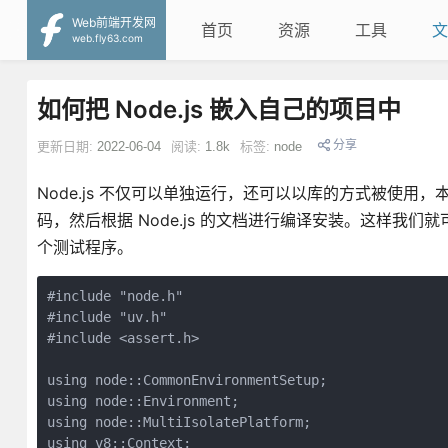
Web前端开发网
首页
资源
工具
文
web.fly63.com
如何把 Node.js 嵌入自己的项目中
分享
更新日期:
2022-06-04
阅读:
1.8k
标签:
node
Node.js 不仅可以单独运行，还可以以库的方式被使用，本文
码，然后根据 Node.js 的文档进行编译安装。这样我们就可
个测试程序。
#include "node.h"

#include "uv.h"

#include <assert.h>

using node::CommonEnvironmentSetup;

using node::Environment;

using node::MultiIsolatePlatform;

using v8::Context;
