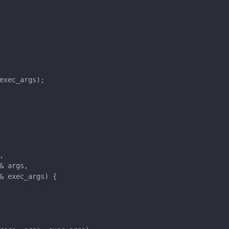
xec_args);



 args,

& exec_args) {
