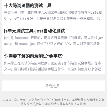
加载，结果发现我真是井底之蛙。
十大跨浏览器的测试工具
在实际使用中，我们往往会发现某些网站应用虽然能够在Mozilla和
Chrome中运行良好，但是在其他浏览器上却总有一些违和感。也
许就是因为某个网站的兼容性问题，导致您失去了一个又一个的访
客或潜在用户
js单元测试工具-jest自动化测试
jest 是 facebook 开源的，用来进行单元测试的框架，可以测试 jav
ascipt 和 react。jest 提供了非常方便的 API，可以对下面的场景
方便的测试：一般函数、异步函数、测试的生命周期、react 测试
你需要了解的前端测试“金字塔”
如果您正在测试前端应用程序，则应该了解前端测试金字塔。在本
文中，我们将看到前端测试金字塔是什么，以及如何使用它来创建
全面的测试套件。
点击更多...
内容以共享、参考、研究为目的,不存在任何商业目的。其版权属原作者所有,如有
侵权或违规,请与小编联系!情况属实本人将予以删除!