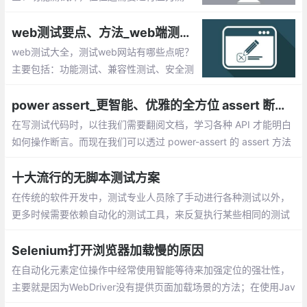
试。通过模拟实际应用的软硬件环境及用户
使用过程的系统负荷，长时间或超大负荷地
web测试要点、方法_web端测试大全总结
运行测试软件。包括：Apache JMeter 、L
web测试大全，测试web网站有哪些点呢？
oadRunner、NeoLoad等
主要包括：功能测试、兼容性测试、安全测
试、输入框测试、用户权限测试等
power assert_更智能、优雅的全方位 assert 断言库
在写测试代码时，以往我们需要翻阅文档，学习各种 API 才能明白
如何操作断言。而现在我们可以透过 power-assert 的 assert 方法
来减轻调试压力。不仅如此，它还提供更加直观，具体的运行效
果，帮助 DEBUG。写测试代码，其实可以很容易。
十大流行的无脚本测试方案
在传统的软件开发中，测试专业人​​员除了手动进行各种测试以外，
更多时候需要依赖自动化的测试工具，来反复执行某些相同的测试
任务。对于一些按照硬编码值执行、且无需任何修改的简单测试任
务而言
Selenium打开浏览器加载慢的原因
在自动化元素定位操作中经常使用智能等待来加强定位的强壮性，
主要就是因为WebDriver没有提供页面加载场景的方法；在使用Jav
aScript知识的突然心生灵感，可以使用JavaScript来配合验证页面