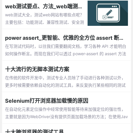
些工具，我们可以客观的评价web网站的质量水平。
web测试要点、方法_web端测试大全总结
web测试大全，测试web网站有哪些点呢？
主要包括：功能测试、兼容性测试、安全测
试、输入框测试、用户权限测试等
power assert_更智能、优雅的全方位 assert 断言库
在写测试代码时，以往我们需要翻阅文档，学习各种 API 才能明白
如何操作断言。而现在我们可以透过 power-assert 的 assert 方法
来减轻调试压力。不仅如此，它还提供更加直观，具体的运行效
果，帮助 DEBUG。写测试代码，其实可以很容易。
十大流行的无脚本测试方案
在传统的软件开发中，测试专业人​​员除了手动进行各种测试以外，
更多时候需要依赖自动化的测试工具，来反复执行某些相同的测试
任务。对于一些按照硬编码值执行、且无需任何修改的简单测试任
务而言
Selenium打开浏览器加载慢的原因
在自动化元素定位操作中经常使用智能等待来加强定位的强壮性，
主要就是因为WebDriver没有提供页面加载场景的方法；在使用Jav
aScript知识的突然心生灵感，可以使用JavaScript来配合验证页面
加载，结果发现我真是井底之蛙。
十大跨浏览器的测试工具