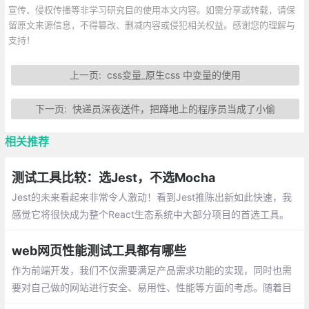
宣传、侵权传播等非学习研究目的使用本文内容。如需分享或转载，请保
留原文来源信息，不得篡改、删减内容或侵犯相关权益。感谢您的理解与
支持！
上一页:
css变量_原生css 中变量的使用
下一页:
快递员深夜送件，把蹲地上的程序员当成了小偷
相关推荐
测试工具比较：选Jest，不选Mocha
Jest的未来看起来非常令人激动！看到Jest推陈出新如此快速，我
感觉它将很快成为整个React生态系统中大部分项目的首选工具。
我建议，应该把测试迁移到Jest上去。
web网页性能测试工具都有哪些
作为前端开发，我们不仅需要满足产品需求功能的实现，同时也需
要对自己做的网站进行安全、易用性、性能等方面的考虑。随着目
前技术不断进步，web页面的性能测试工具也在不断完善，通过这