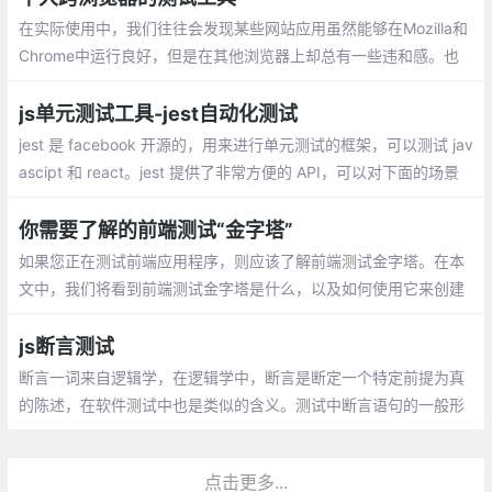
在实际使用中，我们往往会发现某些网站应用虽然能够在Mozilla和
Chrome中运行良好，但是在其他浏览器上却总有一些违和感。也
许就是因为某个网站的兼容性问题，导致您失去了一个又一个的访
客或潜在用户
js单元测试工具-jest自动化测试
jest 是 facebook 开源的，用来进行单元测试的框架，可以测试 jav
ascipt 和 react。jest 提供了非常方便的 API，可以对下面的场景
方便的测试：一般函数、异步函数、测试的生命周期、react 测试
你需要了解的前端测试“金字塔”
如果您正在测试前端应用程序，则应该了解前端测试金字塔。在本
文中，我们将看到前端测试金字塔是什么，以及如何使用它来创建
全面的测试套件。
js断言测试
断言一词来自逻辑学，在逻辑学中，断言是断定一个特定前提为真
的陈述，在软件测试中也是类似的含义。测试中断言语句的一般形
式为assert 表达式，其中的表达式就是逻辑学中的陈述
点击更多...