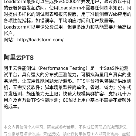
Loadstorm最多可以生成多达50000个并发用户，通过数以千计
的云服务器发起访问。使用Loadstorm不需要任何脚本知识，同
时提供多样化的测试图表和报告模版，用于准确测量Web应用的
各项性能指标，如错误率，平均响应时间和用户数量等。
Loadstorm可以申请免费试用，但更多压力和功能需要开通高级
帐户。
网站：http://loadstorm.com/
阿里云PTS
阿里云性能测试（Performance Testing）是一个SaaS性能测
试平台，具有强大的分布式压测能力，可模拟海量用户真实的业
务场景，让应用性能问题无所遁形。PTS平台特色包括提供压测
机，无需安装软件；脚本场景监控简单化，省时、省力；分布式
并发压测，施压能力无上限；快速大规模集群扩容、支持几十万
用户及百万级TPS性能压测；80%以上用户基本不需要花费额外
的成本。
本文内容仅供个人学习、研究或参考使用，不构成任何形式的决策建议、
专业指导或法律依据。未经授权，禁止任何单位或个人以商业售卖、虚假