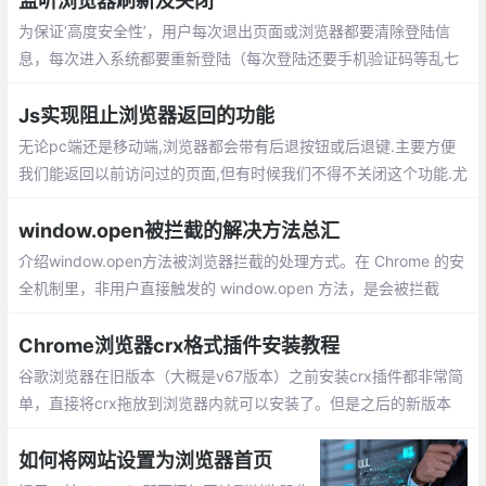
监听浏览器刷新及关闭
为保证‘高度安全性’，用户每次退出页面或浏览器都要清除登陆信
息，每次进入系统都要重新登陆（每次登陆还要手机验证码等乱七
八糟的验证信息，，，求用户的心里阴影面积），但是刷新页面不
可以清除登陆信息。
Js实现阻止浏览器返回的功能
无论pc端还是移动端,浏览器都会带有后退按钮或后退键.主要方便
我们能返回以前访问过的页面,但有时候我们不得不关闭这个功能.尤
其是对于一些推广落地页,用户进入后不希望它返回
window.open被拦截的解决方法总汇
介绍window.open方法被浏览器拦截的处理方式。在 Chrome 的安
全机制里，非用户直接触发的 window.open 方法，是会被拦截
的，这是由于浏览器为了维护用户安全和体验，下面采用几种变通
方法解决：表单提交的方式、onclick事件、延迟打开等
Chrome浏览器crx格式插件安装教程
谷歌浏览器在旧版本（大概是v67版本）之前安装crx插件都非常简
单，直接将crx拖放到浏览器内就可以安装了。但是之后的新版本
（目前已经升级到v80版本）就只允许用户通过谷歌应用商店安装
插件
如何将网站设置为浏览器首页