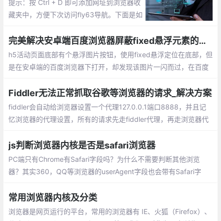
提示：按 Ctrl + D 即可添加网址到浏览器收
藏夹中，方便下次访问fly63导航。下面是如
何设置首页的方法。Google Chrome浏览器
设为首页的方法;Firefox火狐浏览器设为首页
完美解决安卓端百度浏览器屏蔽fixed悬浮元素的问题
的方法
h5活动页面底部有个悬浮图片按钮，使用fixed悬浮定位在底部，但
是在安卓端的百度浏览器下打开，却发现该图片一闪而过，在百度
浏览器中消失不见。
Fiddler无法正常抓取谷歌等浏览器的请求_解决方案
fiddler会自动给浏览器设置一个代理127.0.0.1端口8888，并且记
忆浏览器的代理设置，所有的请求先走fiddler代理，再走浏览器代
理。解决方案：关闭SwitchyOmega代理，或者使用其代理中的系
统代理选项。即可解决问题。
js判断浏览器内核是否是safari浏览器
PC端只有Chrome有Safari字段吗？为什么不需要判断其他浏览
器？其实360，QQ等浏览器的userAgent字段也会带有Safari字
段，但是由于他们基于Chrome二次开发的，所有也会携带有Chro
me字段。
常用浏览器内核及分类
浏览器是网页运行的平台，常用的浏览器有 IE、火狐（Firefox）、