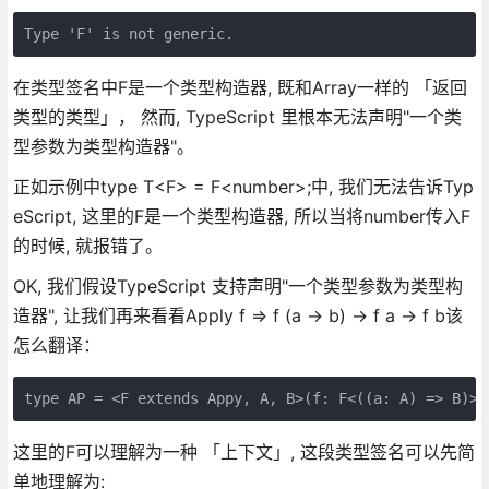
Type 'F' is not generic.
在类型签名中F是一个类型构造器, 既和Array一样的 「返回
类型的类型」， 然而, TypeScript 里根本无法声明"一个类
型参数为类型构造器"。
正如示例中type T<F> = F<number>;中, 我们无法告诉Typ
eScript, 这里的F是一个类型构造器, 所以当将number传入F
的时候, 就报错了。
OK, 我们假设TypeScript 支持声明"一个类型参数为类型构
造器", 让我们再来看看Apply f => f (a → b) → f a → f b该
怎么翻译：
type AP = <F extends Appy, A, B>(f: F<((a: A) => B)>)
这里的F可以理解为一种 「上下文」, 这段类型签名可以先简
单地理解为: