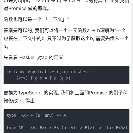
b)是对Apply f => f (a → b) → f a → f b的特异化, 正如我们
对Promise 做的那样。
函数也可以是一个 「上下文」?
答案是可以的, 我们可以将一个一元函数a -> b理解为"一个
包裹在上下文中的b, 只不过为了获取这个b, 需要先传入一个
a。
先看看 Haskell 对ap 的定义:
instance Applicative ((->) r) where

    (<*>) f g x = f x (g x)
替换为TypeScript 的实现, 我们将上面的Promise 的例子稍
微修改下, 得出：
type F<A> = (a: any) => A;

type AP = <A, B>(f: F<((a: A) => B)>) => (fa: F<A>) =>