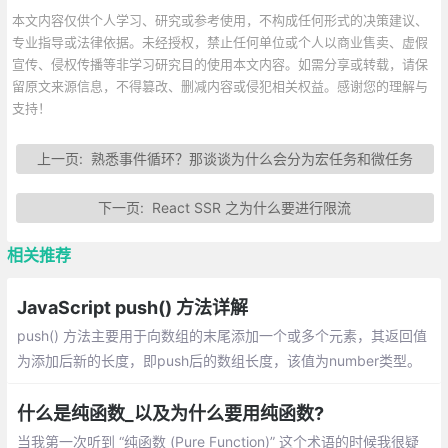
本文内容仅供个人学习、研究或参考使用，不构成任何形式的决策建议、
专业指导或法律依据。未经授权，禁止任何单位或个人以商业售卖、虚假
宣传、侵权传播等非学习研究目的使用本文内容。如需分享或转载，请保
留原文来源信息，不得篡改、删减内容或侵犯相关权益。感谢您的理解与
支持！
上一页:
熟悉事件循环？那谈谈为什么会分为宏任务和微任务
下一页:
React SSR 之为什么要进行限流
相关推荐
JavaScript push() 方法详解
push() 方法主要用于向数组的末尾添加一个或多个元素，其返回值
为添加后新的长度，即push后的数组长度，该值为number类型。
介绍：一个数组中添加新元素、把一个数组的值赋值到另一个数组
上、在对象使用push
什么是纯函数_以及为什么要用纯函数?
当我第一次听到 “纯函数 (Pure Function)” 这个术语的时候我很疑