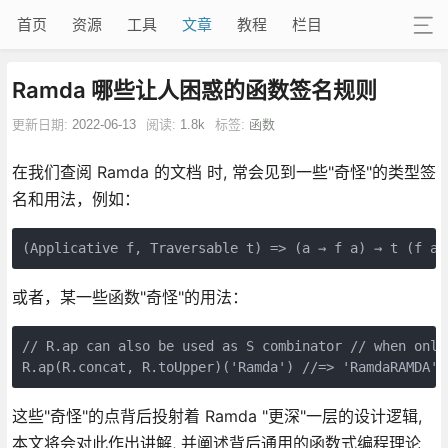
首页
资源
工具
文章
教程
栏目
Ramda 哪些让人困惑的函数签名规则
更新日期:
2022-06-13
阅读:
1.8k
标签:
函数
在我们查阅 Ramda 的文档 时, 常会见到一些"奇怪"的类型签
名和用法，例如：
(Applicative f, Traversable t) => (a → f a) → t (f a)
或者，某一些函数"奇怪"的用法：
// R.ap can also be used as S combinator // when only
R.ap(R.concat, R.toUpper)('Ramda') //=> 'RamdaRAMDA'
这些"奇怪"的点背后投射着 Ramda "更深"一层的设计逻辑,
本文将会对此作出讲解, 并阐述背后通用的函数式编程理论