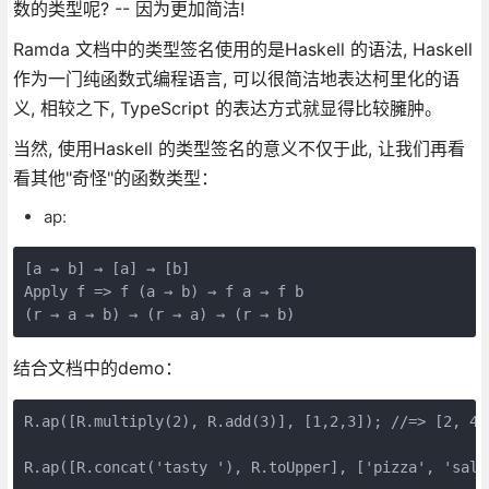
数的类型呢? -- 因为更加简洁!
Ramda 文档中的类型签名使用的是Haskell 的语法, Haskell
作为一门纯函数式编程语言, 可以很简洁地表达柯里化的语
义, 相较之下, TypeScript 的表达方式就显得比较臃肿。
当然, 使用Haskell 的类型签名的意义不仅于此, 让我们再看
看其他"奇怪"的函数类型：
ap:
[a → b] → [a] → [b]

Apply f => f (a → b) → f a → f b

(r → a → b) → (r → a) → (r → b)
结合文档中的demo：
R.ap([R.multiply(2), R.add(3)], [1,2,3]); //=> [2, 4, 
R.ap([R.concat('tasty '), R.toUpper], ['pizza', 'sala