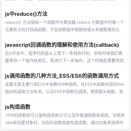
js中reduce()方法
reduce() 方法接收一个函数作为累加器,reduce 为数组中的每一个
元素依次执行回调函数，不包括数组中被删除或从未被赋值的元
素，接受四个参数：初始值（上一次回调的返回值），当前元素
值，当前索引，原数组。
javascript回调函数的理解和使用方法(callback)
在js开发中，程序代码是从上而下一条线执行的，但有时候我们需
要等待一个操作结束后，再进行下一步操作，这个时候就需要用到
回调函数。 在js中，函数也是对象，确切地说：函数是用Function
()构造函数创建的Function对象。
js调用函数的几种方法_ES5/ES6的函数调用方式
这篇文章主要介绍ES5中函数的4种调用，在ES5中函数内容的this
指向和调用方法有关。以及ES6中函数的调用，使用箭头函数，其
中箭头函数的this是和定义时有关和调用无关。
js构造函数
JS中的函数即可以是构造函数又可以当作普通函数来调用，当使用
new来创建对象时，对应的函数就是构造函数，通过对象来调用时
就是普通函数。在我们平时工作中，经常会需要我们创建一个对