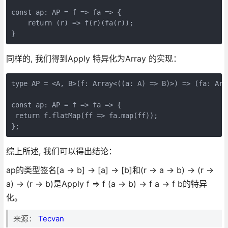
const ap: AP = f => fa => {  

    return (r) => f(r)(fa(r));  

}
同样的, 我们得到Apply 特异化为Array 的实现：
type AP = <A, B>(f: Array<((a: A) => B)>) => (fa: Arra
const ap: AP = f => fa => {

 return f.flatMap(ff => fa.map(ff));

};
综上所述, 我们可以得出结论：
ap的类型签名[a → b] → [a] → [b]和(r → a → b) → (r →
a) → (r → b)是Apply f => f (a → b) → f a → f b的特异
化。
来源：
Tecvan