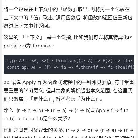
将一个包裹在上下文中的「函数」取出, 再将另一个包裹在
上下文中的「值」取出, 调用函数后, 将函数的返回值重新包
裹进上下文中并返回。
这里的 「上下文」 是一个泛指, 比如我们可以将其特异化(s
pecialize)为 Promise :
type AP = <A, B>(f: Promise<((a: A) => B)>) => (fa: P
const ap: AP = (f) => fa => f.then(ff => fa.then(ff))
ap 或说 Apply 作为函数式编程中的一种常见抽象, 有非常重
要重要的学习意义, 但其抽象的解析超出本文范围, 在这里我
们只聚焦于「是什么」, 暂不考虑「为什么」。
那么, (r → a → b) → (r → a) → (r → b)与Apply f => f (a
→ b) → f a → f b是什么关系?
他们之间是同父异母的关系, (r → a → b) → (r → a) → (r →