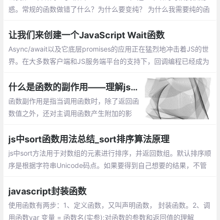
惑。常规的函数做错了什么？为什么要变纯？ 为什么我需要纯的函
数？除非你已经知道什么是纯函数，否则你可能会问同样的疑惑
让我们来创建一个JavaScript Wait函数
Async/await以及它底层promises的应用正在猛烈地冲击着JS的世
界。在大多数客户端和JS服务端平台的支持下，回调编程已经成为
过去的事情。当然，基于回调的编程很丑陋的。
什么是函数的副作用——理解js编程中函数的副作用
函数副作用是指当调用函数时，除了返回函
数值之外，还对主调用函数产生附加的影
响。副作用的函数不仅仅只是返回了一个
值，而且还做了其他的事情
js中sort函数用法总结_sort排序算法原理
js中sort方法用于对数组的元素进行排序，并返回数组。默认排序顺
序是根据字符串Unicode码点。如果要得到自己想要的结果，不管
是升序还是降序，就需要提供比较函数了。该函数比较两个值的大
小，然后返回一个用于说明这两个值的相对顺序的数字
javascript封装函数
使用函数有两步：1、定义函数，又叫声明函数， 封装函数。2、调
用函数var 变量 = 函数名(实参);对函数的参数和返回值的理解