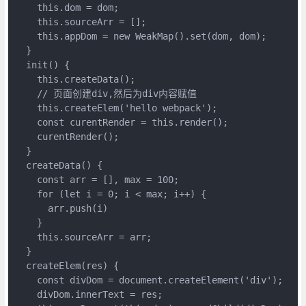
    this.dom = dom;

    this.sourceArr = [];

    this.appDom = new WeakMap().set(dom, dom);

  }

  init() {

    this.createData();

    // 页面创建div,然后为div内容赋值

    this.createElem('hello webpack');

    const curentRender = this.render();

    curentRender();

  }

  createData() {

    const arr = [], max = 100;

    for (let i = 0; i < max; i++) {

      arr.push(i)

    }

    this.sourceArr = arr;

  }

  createElem(res) {

    const divDom = document.createElement('div');

    divDom.innerText = res;
