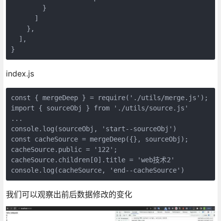
        }

      ]

    },

  ],

index.js
const { mergeDeep } = require('./utils/merge.js');

import { sourceObj } from './utils/source.js'

...

console.log(sourceObj, 'start--sourceObj')

const cacheSource = mergeDeep({}, sourceObj);

cacheSource.public = '122';

cacheSource.children[0].title = 'web技术2'

我们可以观察出前后数据修改的变化