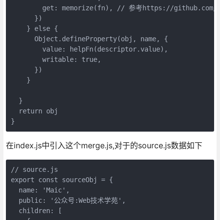
        get: memorize(fn), // 参考https://github.com/w
      })

    } else {

      Object.defineProperty(obj, name, {

        value: helpFn(descriptor.value),

        writable: true,

      })

    }

  }

  return obj

在index.js中引入这个merge.js,对于的source.js数据如下
// source.js

export const sourceObj = {

  name: 'Maic',

  public: '公众号:Web技术学苑',

  children: [
