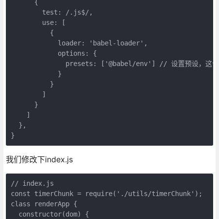
      {

        test: /.js$/,

        use: [

          {

            loader: 'babel-loader',

            options: {

              presets: ['@babel/env'] // 设置预设，这
            }

          }

        ]

      }

    ]

  },

我们修改下index.js
// index.js

const timerChunk = require('./utils/timerChunk');

class renderApp {

  constructor(dom) {
