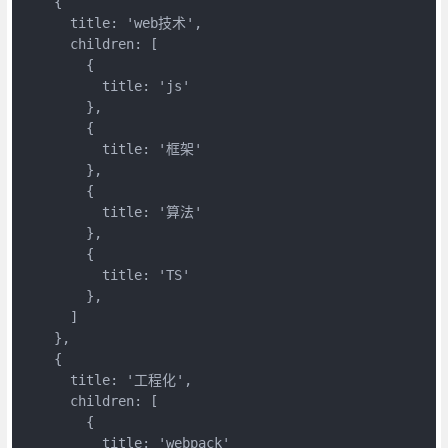
    {

      title: 'web技术',

      children: [

        {

          title: 'js'

        },

        {

          title: '框架'

        },

        {

          title: '算法'

        },

        {

          title: 'TS'

        },

      ]

    },

    {

      title: '工程化',

      children: [

        {

          title: 'webpack'
