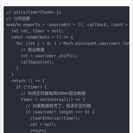
// utils/timerChunks.js

// 分时函数

module.exports = (sourceArr = [], callback, count = 1,
  let ret, timer = null;

  const renderData = () => {

    for (let i = 0; i < Math.min(count,sourceArr.lengt
      // 取出数据

      ret = sourceArr.shift();

      callback(ret);

    }

  }

  return () => {

    if (!timer) {

      // 利用定时器每隔200ms取出数据

      timer = setInterval(() => {

        // 如果数据取完了，就清空定时器

        if (sourceArr.length === 0) {

          clearInterval(timer);

          ret = null;

          return;
