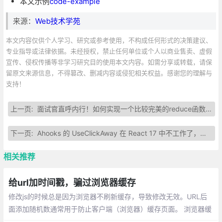
本文示例
code-example
来源：
Web技术学苑
本文内容仅供个人学习、研究或参考使用，不构成任何形式的决策建议、
专业指导或法律依据。未经授权，禁止任何单位或个人以商业售卖、虚假
宣传、侵权传播等非学习研究目的使用本文内容。如需分享或转载，请保
留原文来源信息，不得篡改、删减内容或侵犯相关权益。感谢您的理解与
支持！
上一页:
面试官直呼内行！如何实现一个比较完美的reduce函数？
下一页:
Ahooks 的 UseClickAway 在 React 17 中不工作了，该怎么办？
相关推荐
给url加时间戳，骗过浏览器缓存
修改js的时候总是因为浏览器不刷新缓存，导致修改无效。URL后
面添加随机数通常用于防止客户端（浏览器）缓存页面。 浏览器缓
存是基于url进行缓存的，如果页面允许缓存