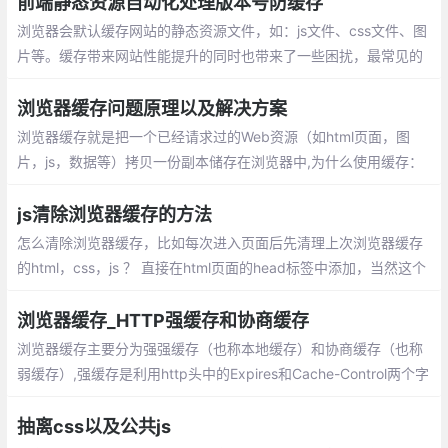
前端静态资源自动化处理版本号防缓存
浏览器会默认缓存网站的静态资源文件，如：js文件、css文件、图
片等。缓存带来网站性能提升的同时也带来了一些困扰，最常见的
问题就是不能及时更新静态资源，造成新版本发布时用户无法及时
看到新版本的变化，严重影响了用户体验。
浏览器缓存问题原理以及解决方案
浏览器缓存就是把一个已经请求过的Web资源（如html页面，图
片，js，数据等）拷贝一份副本储存在浏览器中,为什么使用缓存：
减少网络带宽消耗，降低服务器压力，减少网络延迟，加快页面打
开速度
js清除浏览器缓存的方法
怎么清除浏览器缓存，比如每次进入页面后先清理上次浏览器缓存
的html，css，js ？ 直接在html页面的head标签中添加，当然这个
需要浏览器支持, 不想缓存静态文件,
浏览器缓存_HTTP强缓存和协商缓存
浏览器缓存主要分为强强缓存（也称本地缓存）和协商缓存（也称
弱缓存）,强缓存是利用http头中的Expires和Cache-Control两个字
段来控制的，用来表示资源的缓存时间。协商缓存就是由服务器来
确定缓存资源是否可用.
抽离css以及公共js