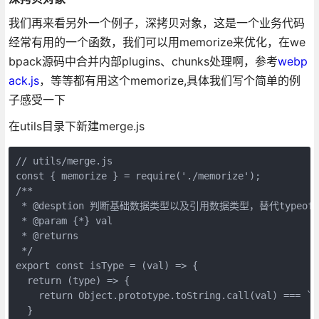
我们再来看另外一个例子，深拷贝对象，这是一个业务代码
经常有用的一个函数，我们可以用memorize来优化，在we
bpack源码中合并内部plugins、chunks处理啊，参考
webp
ack.js
，等等都有用这个memorize,具体我们写个简单的例
子感受一下
在utils目录下新建merge.js
// utils/merge.js

const { memorize } = require('./memorize');

/**

 * @desption 判断基础数据类型以及引用数据类型，替代typeof

 * @param {*} val 

 * @returns 

 */

export const isType = (val) => {

  return (type) => {

    return Object.prototype.toString.call(val) === `[o
  }
