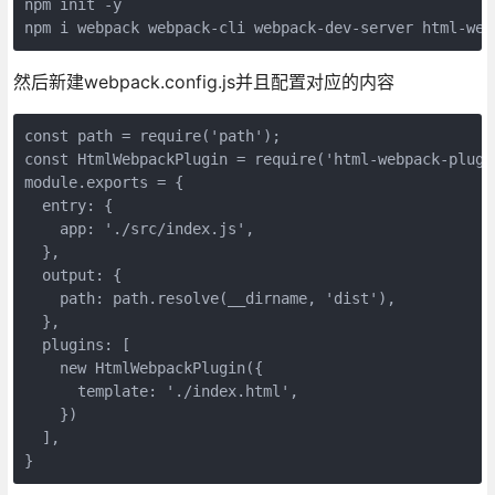
npm init -y

然后新建webpack.config.js并且配置对应的内容
const path = require('path');

const HtmlWebpackPlugin = require('html-webpack-plugin
module.exports = {

  entry: {

    app: './src/index.js',

  },

  output: {

    path: path.resolve(__dirname, 'dist'),

  },

  plugins: [

    new HtmlWebpackPlugin({

      template: './index.html',

    })

  ],
