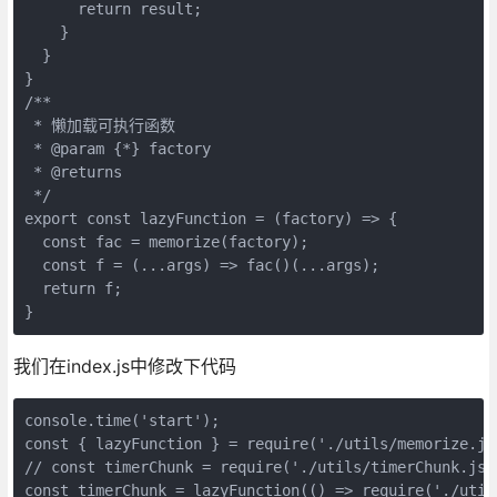
      return result;

    }

  }

}

/**

 * 懒加载可执行函数

 * @param {*} factory 

 * @returns 

 */

export const lazyFunction = (factory) => {

  const fac = memorize(factory);

  const f = (...args) => fac()(...args);

  return f;

我们在index.js中修改下代码
console.time('start');

const { lazyFunction } = require('./utils/memorize.js'
// const timerChunk = require('./utils/timerChunk.js')
const timerChunk = lazyFunction(() => require('./utils