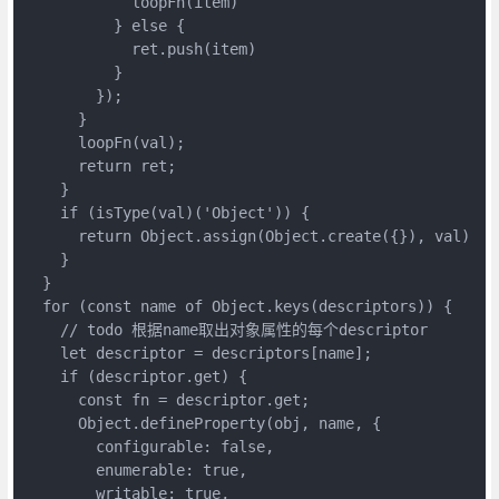
            loopFn(item)

          } else {

            ret.push(item)

          }

        });

      }

      loopFn(val);

      return ret;

    }

    if (isType(val)('Object')) {

      return Object.assign(Object.create({}), val)

    }

  }

  for (const name of Object.keys(descriptors)) {

    // todo 根据name取出对象属性的每个descriptor

    let descriptor = descriptors[name];

    if (descriptor.get) {

      const fn = descriptor.get;

      Object.defineProperty(obj, name, {

        configurable: false,

        enumerable: true,

        writable: true,
