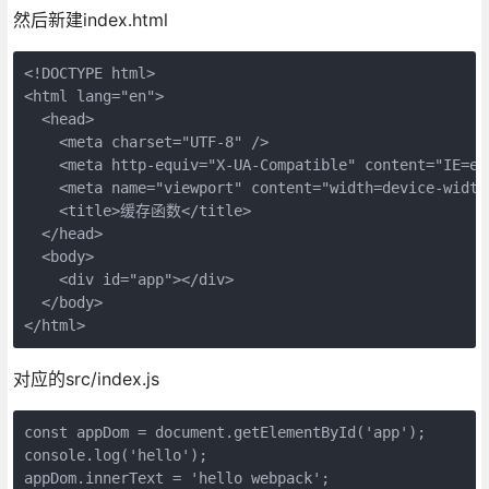
然后新建index.html
<!DOCTYPE html>

<html lang="en">

  <head>

    <meta charset="UTF-8" />

    <meta http-equiv="X-UA-Compatible" content="IE=edg
    <meta name="viewport" content="width=device-width
    <title>缓存函数</title>

  </head>

  <body>

    <div id="app"></div>

  </body>

对应的src/index.js
const appDom = document.getElementById('app');

console.log('hello');
