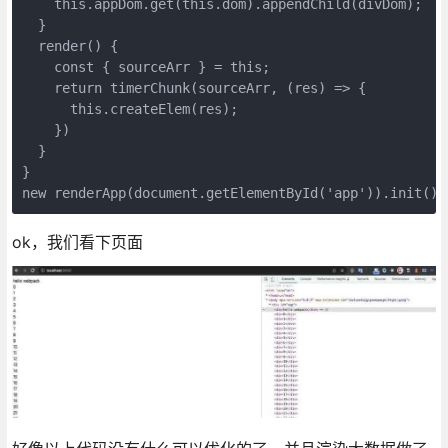
    this.appDom.get(this.dom).appendChild(divDom);

  }

  render() {

    const { sourceArr } = this;

    return timerChunk(sourceArr, (res) => {

      this.createElem(res);

    })

  }

}

ok，我们看下页面