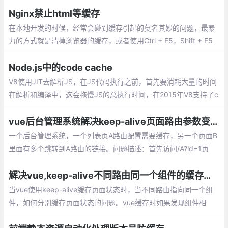
Nginx禁止html等缓存
在本地开发的时候，经常会碰到缓存引起的莫名其妙的问题，最暴
力的方式就是清掉浏览器的缓存，或者使用Ctrl + F5，Shift + F5
强制刷新页面。 有时候按了好几下，缓存还是清不掉，只能暂时禁
用浏览器静态资源缓存了
Node.js中的code cache
V8使用JIT去解析JS，在JS代码执行之前，首先要消耗大量的时间
在解析和编译中，这会拖慢JS的总执行时间，在2015年V8支持了c
ode cache方案来解决这个问题。
vue后台管理系统解决keep-alive页面路由参数变化时缓存问题
一个后台管理系统，一个列表页A路由配置需要缓存，另一个页面B
里面有多个跳转到A路由的链接。问题描述：首先访问/A?id=1页
面，然后到B页面再点击访问A?id=2的页面，发现由于页面A设置了
缓存，数据还是id=1的数据，并没有更新。
解决vue,keep-alive不同路由同一个组件的缓存问题
当vue使用keep-alive缓存页面状态时，当不同路由指向同一个组
件，如何分别缓存页面状态的问题。vue缓存时如果发现组件相
同，则会认定为同一个。