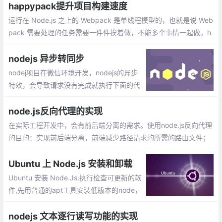
的方法，希望对大家有所帮助。
happypack提升项目构建速度
运行在 Node.js 之上的 Webpack 是单线程模型的，也就是说 Web
pack 需要处理的任务需要一件件挨着做，不能多个事情一起做。h
appypack把任务分解给多个子进程去并发的执行，子进程处理完
后再把结果发送给主进程。
nodejs 异步转同步
nodej项目在微信环境开发，nodejs的异步
特效，会导致请求没有完成就执行下面的代
码，出现错误。经过多方查找，可以使用as
ync模块来异步转同步，只有前一个function
node.js反向代理的实现
执行callback，下一个才会执行。
在实际工程开发中，会有前后端分离的需求。使用node.js反向代理
的目的：实现前后端分离，前端减少路径请求的所需的路由文件；
通过http-proxy-middleware中间件、Http Proxy 模块这2种方式
实现node.js的反向代理
Ubuntu 上 Node.js 安装和卸载
Ubuntu 安装 Node.Js:执行检查可更新的软
件,先用普通的apt工具安装低版本的node，
然后再升级最新。更换淘宝的镜像，这个是
必须的，用过的node的人都知道。安装更新
nodejs 文本逐行读写功能的实现