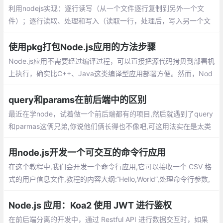
版本的工具N
利用nodejs实现：逐行读写（从一个文件逐行复制到另外一个文
件）；逐行读取、处理和写入（读取一行，处理后，写入另一个文
件）1.所需要的模块： fs，os，readline。功能的实现：readWrite
FileByLine.js，功能的调用：index.js
使用pkg打包Node.js应用的方法步骤
Node.js应用不需要经过编译过程，可以直接把源代码拷贝到部署机
上执行，确实比C++、Java这类编译型应用部署方便。然而，Nod
e.js应用执行需要有运行环境，意味着你需要先在部署机器上安装N
ode.js
query和params在前后端中的区别
最近在学node，试着做一个前后端都有的项目,然后就遇到了query
和parmas这俩兄弟,你说他们俩长得也不像吧,可这用法实在是太类
似了，专门写篇文章来区分这哥俩，分别会从vue路由和Node接收
两个角度讲
用node.js开发一个可交互的命令行应用
在这个教程中,我们会开发一个命令行应用,它可以接收一个 CSV 格
式的用户信息文件,教程的内容大纲:“Hello,World”,处理命令行参数,
运行时的用户输入,异步网络会话,美化控制台的输出,封装成 shell 命
令,JavaScript 之外
Node.js 应用：Koa2 使用 JWT 进行鉴权
在前后端分离的开发中，通过 Restful API 进行数据交互时，如果