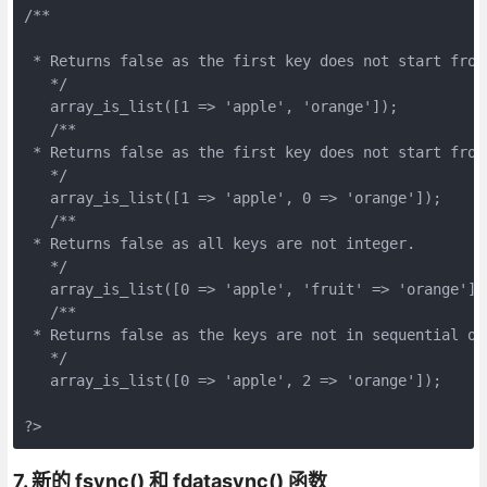
/**
 * Returns false as the first key does not start from
   */
   array_is_list([1 => 'apple', 'orange']);
   /**
 * Returns false as the first key does not start from
   */
   array_is_list([1 => 'apple', 0 => 'orange']);
   /**
 * Returns false as all keys are not integer.
   */
   array_is_list([0 => 'apple', 'fruit' => 'orange'])
   /**
 * Returns false as the keys are not in sequential or
   */
   array_is_list([0 => 'apple', 2 => 'orange']); 
?>
7. 新的 fsync() 和 fdatasync() 函数