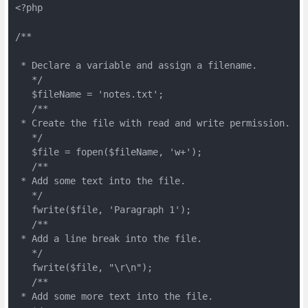
<?php
/**
 * Declare a variable and assign a filename.
   */
   $fileName = 'notes.txt';
   /**
 * Create the file with read and write permission.
   */
   $file = fopen($fileName, 'w+');
   /**
 * Add some text into the file.
   */
   fwrite($file, 'Paragraph 1');
   /**
 * Add a line break into the file.
   */
   fwrite($file, "\r\n");
   /**
 * Add some more text into the file.