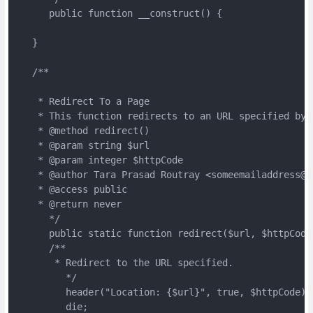
      public function __construct() {
   }
   /**
    * Redirect To a Page
    * This function redirects to an URL specified by 
    * @method redirect()
    * @param string $url
    * @param integer $httpCode
    * @author Tara Prasad Routray <someemailaddress@e
    * @access public
    * @return never
      */
      public static function redirect($url, $httpCode
      /**
       * Redirect to the URL specified.
         */
         header("Location: {$url}", true, $httpCode);
         die;