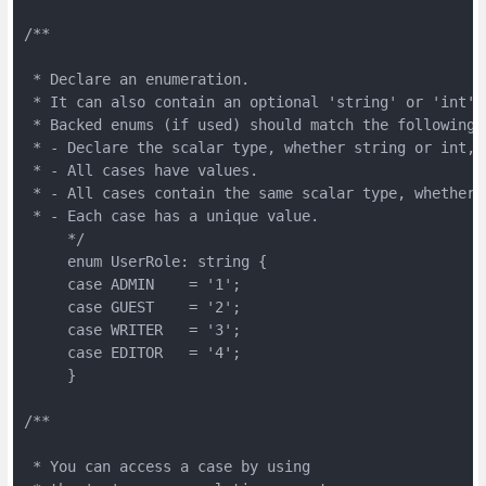
/**
 * Declare an enumeration.
 * It can also contain an optional 'string' or 'int' 
 * Backed enums (if used) should match the following 
 * - Declare the scalar type, whether string or int, 
 * - All cases have values.
 * - All cases contain the same scalar type, whether 
 * - Each case has a unique value.
     */
     enum UserRole: string {
     case ADMIN    = '1';
     case GUEST    = '2';
     case WRITER   = '3';
     case EDITOR   = '4';
     }
/**
 * You can access a case by using