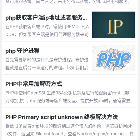
高可用的系统。简而言之，采用分布式系统，分布式应用和服务，
分布式数据和存储，分布式静态资源，分布式计算，分布式配置和
分布式锁。负载均衡，故障转移，实现高并发。
php获取客户端ip地址或者服务器ip地址
在PHP获取客户端IP时，常使用REMOTE_A
DDR，但如果客户端是使用代理服务器来访
问，那取到的是代理服务器的 IP 地址，而不
是真正的客户端 IP 地址。要想透过代理服务
php 守护进程
器取得客户端的真实 IP 地址，就要使用HTT
首先需要解释的是什么是守护进程。守护进
P_X_FORWARDED_FOR
程就是在后台一直运行的进程。比如我们启
动的httpd,mysqld等进程都是常驻内存内运
行的程序。
PHP中常用加解密方式
PHP中使用OpenSSL生成RSA公钥私钥及进行加密解密示例（非
对称加密）,php服务端与客户端交互、提供开放api时，通常需要
对敏感的部分api数据传输进行数据加密，这时候rsa非对称加密就
能派上用处了，下面通过一个例子来说明如何用php来实现数据的
PHP Primary script unknown 终极解决方法
加密解密
相信很多配置php环境的都遇到过这个恼人的问题：浏览器访问ph
p文件，返回来 File not found、查看/var/log/nginx/error.log ，有