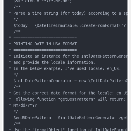
   $skeleton = "YYYY-MM-dd";
   /**
 * Parse a time string (for today) according to a spe
   */
   $today = \DateTimeImmutable::createFromFormat('Y-m
   /**
 * ===========================
 * PRINTING DATE IN USA FORMAT
 * ===========================
 * Initiate an instance for the IntlDatePatternGenera
 * and provide the locale information.
 * In the below example, I've used locale: en_US.
   */ 
   $intlDatePatternGenerator = new \IntlDatePatternGe
   /**
 * Get the correct date format for the locale: en_US.
 * Following function "getBestPattern" will return:
 * MM/dd/YYYY
   */
   $enUSDatePattern = $intlDatePatternGenerator->getB
   /**
 * Use the "formatObject" function of IntlDateFormatt