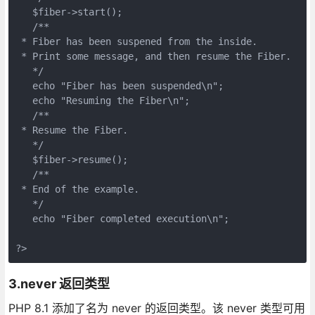
   $fiber->start();
   /**
 * Fiber has been suspened from the inside.
 * Print some message, and then resume the Fiber.
   */
   echo "Fiber has been suspended\n";
   echo "Resuming the Fiber\n";
   /**
 * Resume the Fiber.
   */
   $fiber->resume();
   /**
 * End of the example.
   */
   echo "Fiber completed execution\n";
?>
3.never 返回类型
PHP 8.1 添加了名为 never 的返回类型。该 never 类型可用