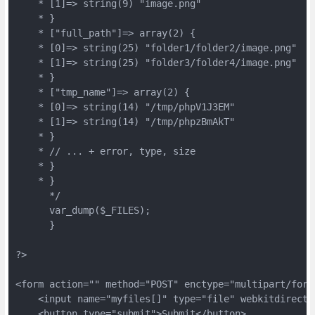
    * [1]=> string(9) "image.png"
    * }
    * ["full_path"]=> array(2) {
    * [0]=> string(25) "folder1/folder2/image.png"
    * [1]=> string(25) "folder3/folder4/image.png"
    * }
    * ["tmp_name"]=> array(2) {
    * [0]=> string(14) "/tmp/phpV1J3EM"
    * [1]=> string(14) "/tmp/phpzBmAkT"
    * }
    * // ... + error, type, size
    * }
    * }
      */
      var_dump($_FILES);
      }
?>
<form action="" method="POST" enctype="multipart/form
    <input name="myfiles[]" type="file" webkitdirecto
    <button type="submit">Submit</button>