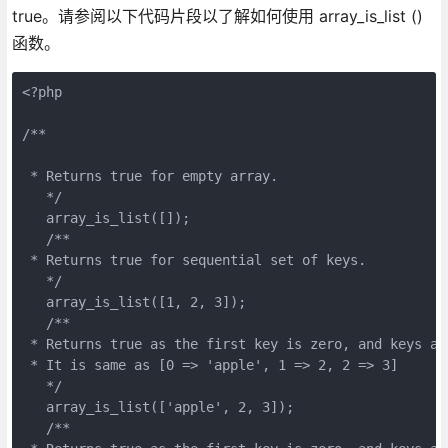
true。请参阅以下代码片段以了解如何使用 array_is_list ()
函数。
<?php
/**
 * Returns true for empty array.
   */
   array_is_list([]);
   /**
 * Returns true for sequential set of keys.
   */
   array_is_list([1, 2, 3]);
   /**
 * Returns true as the first key is zero, and keys ar
 * It is same as [0 => 'apple', 1 => 2, 2 => 3]
   */
   array_is_list(['apple', 2, 3]);
   /**