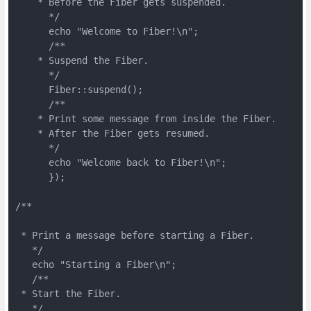
    * Before the Fiber gets suspended.
      */
      echo "Welcome to Fiber!\n";
      /**
    * Suspend the Fiber.
      */
      Fiber::suspend();
      /**
    * Print some message from inside the Fiber.
    * After the Fiber gets resumed.
      */
      echo "Welcome back to Fiber!\n";
      });
/**
 * Print a message before starting a Fiber.
   */
   echo "Starting a Fiber\n";
   /**
 * Start the Fiber.
   */