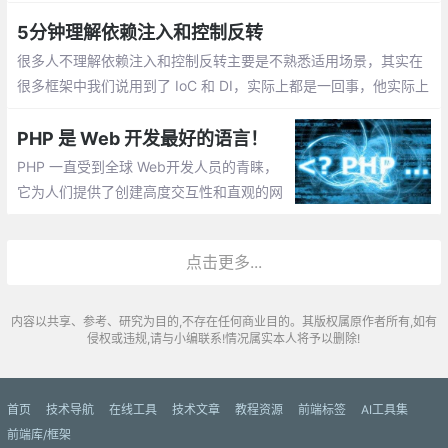
Primary script unknown，类似如下：
5分钟理解依赖注入和控制反转
很多人不理解依赖注入和控制反转主要是不熟悉适用场景，其实在
很多框架中我们说用到了 IoC 和 DI，实际上都是一回事，他实际上
就是我们设计模式的一种：门面模式，也称外观模式。实际上，在
去理解 依赖注入 和 控制反转 时，我们需要有两个概念。
PHP 是 Web 开发最好的语言！
PHP 一直受到全球 Web开发人员的青睐，
它为人们提供了创建高度交互性和直观的网
站和Web应用程序的良好方式，包括语言的
广度、深度，且执行简单。以下五个原因，
点击更多...
我们来说明PHP是世界 Web开发的最佳语言
内容以共享、参考、研究为目的,不存在任何商业目的。其版权属原作者所有,如有
侵权或违规,请与小编联系!情况属实本人将予以删除!
首页
技术导航
在线工具
技术文章
教程资源
前端标签
AI工具集
前端库/框架