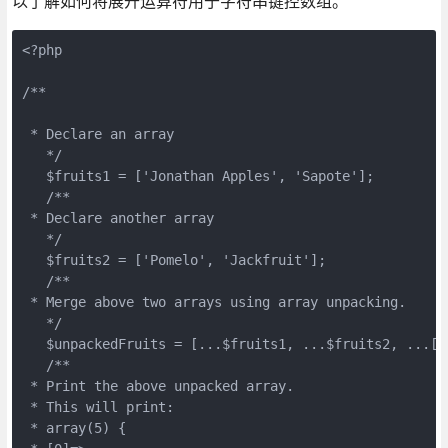
以了解如何将展开运算符用于字符串键控数组。
<?php
/**
 * Declare an array
   */
   $fruits1 = ['Jonathan Apples', 'Sapote'];
   /**
 * Declare another array
   */
   $fruits2 = ['Pomelo', 'Jackfruit'];
   /**
 * Merge above two arrays using array unpacking.
   */
   $unpackedFruits = [...$fruits1, ...$fruits2, ...['
   /**
 * Print the above unpacked array.
 * This will print:
 * array(5) {