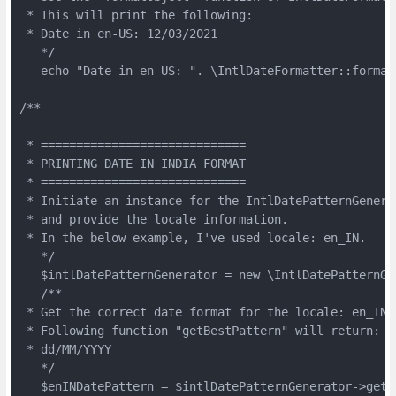
 * This will print the following:
 * Date in en-US: 12/03/2021
   */
   echo "Date in en-US: ". \IntlDateFormatter::format
/**
 * =============================
 * PRINTING DATE IN INDIA FORMAT
 * =============================
 * Initiate an instance for the IntlDatePatternGenera
 * and provide the locale information.
 * In the below example, I've used locale: en_IN.
   */
   $intlDatePatternGenerator = new \IntlDatePatternGe
   /**
 * Get the correct date format for the locale: en_IN.
 * Following function "getBestPattern" will return:
 * dd/MM/YYYY
   */
   $enINDatePattern = $intlDatePatternGenerator->getB