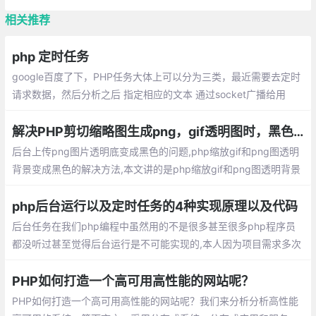
相关推荐
php 定时任务
google百度了下，PHP任务大体上可以分为三类，最近需要去定时
请求数据，然后分析之后 指定相应的文本 通过socket广播给用
户。具体的分析 制定文本的业务 不复杂。 使用curl 请求数据 。但
是对于定时任务这一块怎么使用都不行。
解决PHP剪切缩略图生成png，gif透明图时，黑色背景问题
后台上传png图片透明底变成黑色的问题,php缩放gif和png图透明
背景变成黑色的解决方法,本文讲的是php缩放gif和png图透明背景
变成黑色的解决方法， 工作中需要缩放一些gif图然后在去Imageco
pymerge
php后台运行以及定时任务的4种实现原理以及代码
后台任务在我们php编程中虽然用的不是很多甚至很多php程序员
都没听过甚至觉得后台运行是不可能实现的,本人因为项目需求多次
演变在这里分享给大家：写成网页浏览的形式打开即执行然后用htt
p监控
PHP如何打造一个高可用高性能的网站呢？
PHP如何打造一个高可用高性能的网站呢？我们来分析分析高性能