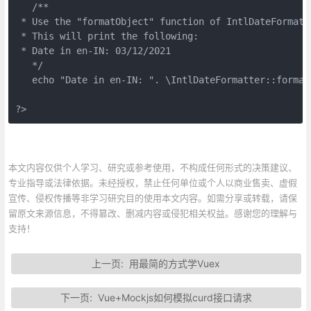
   /**
 * Use the "formatObject" function of IntlDateFormatt
 * This will print the following:
 * Date in en-IN: 03/12/2021
   */
   echo "Date in en-IN: ". \IntlDateFormatter::format
?>
本文内容仅供个人学习、研究或参考使用，不构成任何形式的决策建议、
专业指导或法律依据。未经授权，禁止任何单位或个人以商业售卖、虚假
宣传、侵权传播等非学习研究目的使用本文内容。如需分享或转载，请保
留原文来源信息，不得篡改、删减内容或侵犯相关权益。感谢您的理解与
支持！
上一页:
用最简的方式学Vuex
下一页:
Vue+Mockjs如何模拟curd接口请求