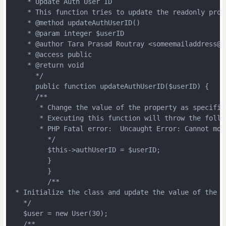
    * Update Auth User ID
    * This function tries to update the readonly prop
    * @method updateAuthUserID()
    * @param integer $userID
    * @author Tara Prasad Routray <someemailaddress@e
    * @access public
    * @return void
      */
      public function updateAuthUserID($userID) {
      /**
       * Change the value of the property as specifie
       * Executing this function will throw the follo
       * PHP Fatal error:  Uncaught Error: Cannot mod
         */
         $this->authUserID = $userID;
         }
         }
         /**
 * Initialize the class and update the value of the r
   */
   $user = new User(30);
   /**