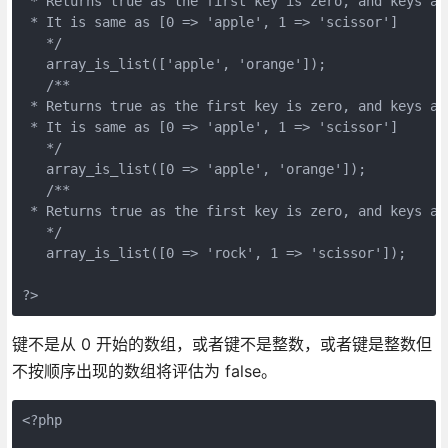
 * Returns true as the first key is zero, and keys ar
 * It is same as [0 => 'apple', 1 => 'scissor']
   */
   array_is_list(['apple', 'orange']);
   /**
 * Returns true as the first key is zero, and keys ar
 * It is same as [0 => 'apple', 1 => 'scissor']
   */
   array_is_list([0 => 'apple', 'orange']);
   /**
 * Returns true as the first key is zero, and keys ar
   */
   array_is_list([0 => 'rock', 1 => 'scissor']);
?>
键不是从 0 开始的数组，或者键不是整数，或者键是整数但
不按顺序出现的数组将评估为 false。
<?php