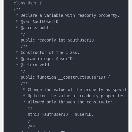
   class User {
   /**
    * Declare a variable with readonly property.
    * @var $authUserID
    * @access public
      */
      public readonly int $authUserID;
      /**
    * Constructor of the class.
    * @param integer $userID
    * @return void
      */
      public function __construct($userID) {
      /**
       * Change the value of the property as specifie
       * Updating the value of readonly properties ar
       * allowed only through the constructor.
         */
         $this->authUserID = $userID;
         }
         /**