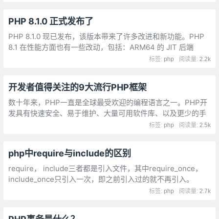
PHP 8.1.0 正式发布了
PHP 8.1.0 现已发布，该版本带来了许多改进和新功能。PHP
8.1 在性能方面也有一些改动，包括：ARM64 的 JIT 后端
(AArch64)，继承缓存，快速类名解析
标签:
php
阅读量:
2.2k
开发者值得关注的9大流行PHP框架
数十年来，PHP一直是全球最受欢迎的编程语言之一。PHP开
发具有快速安全、易于维护、大量可用软件库、以及更少的手
动编程量等特点。如今，PHP在网站中的使用量已高达79%。
标签:
php
阅读量:
2.5k
php中require与include的区别
require， include三者都是引入文件，其中require_once，
include_once只引入一次，即之前引入过的就不再引入。
include与require都是一种语言结构，并非真正的函数。
标签:
php
阅读量:
2.7k