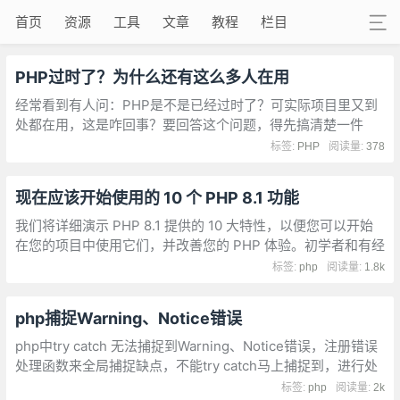
首页
资源
工具
文章
教程
栏目
PHP过时了？为什么还有这么多人在用
经常看到有人问：PHP是不是已经过时了？可实际项目里又到
处都在用，这是咋回事？要回答这个问题，得先搞清楚一件
事：说PHP过时的人看的是最近五年的技术趋势，说PHP广泛
标签:
PHP
阅读量:
378
应用的人看的是过去三十年积累下来的东西。
现在应该开始使用的 10 个 PHP 8.1 功能
我们将详细演示 PHP 8.1 提供的 10 大特性，以便您可以开始
在您的项目中使用它们，并改善您的 PHP 体验。初学者和有经
验的开发人员可以从本文中受益。
标签:
php
阅读量:
1.8k
php捕捉Warning、Notice错误
php中try catch 无法捕捉到Warning、Notice错误，注册错误
处理函数来全局捕捉缺点，不能try catch马上捕捉到，进行处
理；用error_get_last 获取最后一个错误
标签:
php
阅读量:
2k