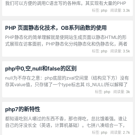
我们可以方便的调用C语言写的各种库。其实现有大量的PHP
扩展是对一些已有的C库的包装，比如常用的mysqli, curl,
标签:
php
阅读量:
3.3k
gettext等，PECL中也有大量的类似扩展。
PHP 页面静态化技术，OB系列函数的使用
PHP静态化的简单理解就是使网站生成页面以静态HTML的形
式展现在访客面前，PHP静态化分纯静态化和伪静态化，两者
的区别在于PHP生成静态页面的处理机制不同。
标签:
php
阅读量:
3.5k
php中0,空,null和false的区别
null为不存在之意：php底层的zval空间里（结构见下方）没有
存其value值，只存储了一个type标志其 IS_NULL(所以解释了
empty(null)=true，isset(null)=false ，isset(‘‘)=true)
标签:
php
阅读量:
3k
php7的新特性
都知道吃别人嚼过的东西不香，那也得吃，总比饿着强。谁让
自己的牙没长全（英语，计算机基础）。七拼八凑组合一下，
加上自己的理解。重点还是要多看多学，哪怕一篇文章只吸取
标签:
php
阅读量:
2.7k