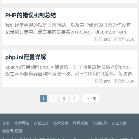
了那么一丁点的知识
PHP的错误机制总结
我们经常弄混的就是日志问题，以及某些级别的日志为何没有
记录到日志中。最主要的是要看error_log，display_errors,
log_errors这三个配置，只是在看配置的时候，我们还要注意
标签:
php
阅读量:
2.7k
区分php.ini里面的配置是什么，php-fpm.ini里面的配置是什
么
php.ini配置详解
apache在启动时php.ini被读取。对于服务器模块版本的php，
仅在web服务器启动时读取一次。对于CGI和CLI版本，每次调
用都会被读取，Apache Web服务器在启动时会把目录转到根
标签:
php
阅读量:
3.3k
目录
1
2
3
4
下一页
首页
技术导航
在线工具
技术文章
教程资源
前端标签
AI工具集
前端库/框架