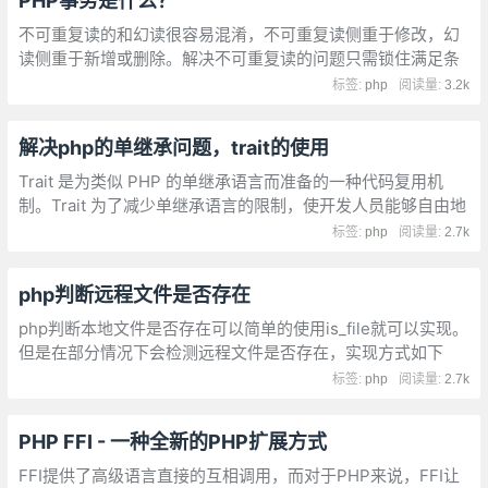
PHP事务是什么？
不可重复读的和幻读很容易混淆，不可重复读侧重于修改，幻
读侧重于新增或删除。解决不可重复读的问题只需锁住满足条
件的行，解决幻读需要锁表。
标签:
php
阅读量:
3.2k
解决php的单继承问题，trait的使用
Trait 是为类似 PHP 的单继承语言而准备的一种代码复用机
制。Trait 为了减少单继承语言的限制，使开发人员能够自由地
在不同层次结构内独立的类中复用 method。Trait 和 Class 组
标签:
php
阅读量:
2.7k
合的语义定义了一种减少复杂性的方式，避免传统多继承和
Mixin 类相关典型问题
php判断远程文件是否存在
php判断本地文件是否存在可以简单的使用is_file就可以实现。
但是在部分情况下会检测远程文件是否存在，实现方式如下
标签:
php
阅读量:
2.7k
PHP FFI - 一种全新的PHP扩展方式
FFI提供了高级语言直接的互相调用，而对于PHP来说，FFI让