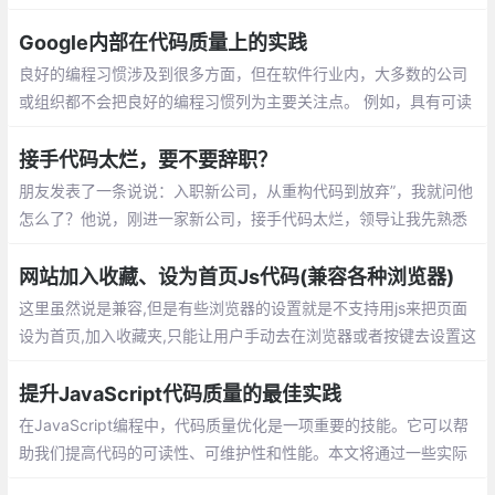
方强大，并且功能配置灵活简单。另一特点是加载速度非常快的。
Google内部在代码质量上的实践
良好的编程习惯涉及到很多方面，但在软件行业内，大多数的公司
或组织都不会把良好的编程习惯列为主要关注点。 例如，具有可读
性和可维护性的代码比编写好的测试代码或使用正确的工具更有意
义，前者的意义在于可以让代码更易于理解和修改。
接手代码太烂，要不要辞职？
朋友发表了一条说说：入职新公司，从重构代码到放弃”，我就问他
怎么了？他说，刚进一家新公司，接手代码太烂，领导让我先熟悉
业务逻辑，然后去修复之前项目中遗留的bug，实在不行就重构
网站加入收藏、设为首页Js代码(兼容各种浏览器)
这里虽然说是兼容,但是有些浏览器的设置就是不支持用js来把页面
设为首页,加入收藏夹,只能让用户手动去在浏览器或者按键去设置这
些功能,这里说的兼容是指当浏览器有这个设置的时候js会有提示
提升JavaScript代码质量的最佳实践
在JavaScript编程中，代码质量优化是一项重要的技能。它可以帮
助我们提高代码的可读性、可维护性和性能。本文将通过一些实际
优化过程中的案例，展示如何通过一些技巧和最佳实践，使我们的