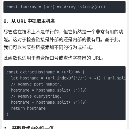
const isArray = (arr) => Array.isArray(arr)
6、从 URL 中提取主机名
尽管这在技术上不是单行的，但它仍然是一个非常有用的功
能。这对于检查链接是外部的还是内部的很有用。基于此，
我们可以为某些链接添加不同的行为或样式。
此函数也适用于包含端口号或查询字符串的 URL。
const extractHostname = (url) => {

  let hostname = (url.indexOf("//") > -1) ? url.split
  // Remove port number.

  hostname = hostname.split(':')[0]

  // Remove querystring.

  hostname = hostname.split('?')[0]

  return hostname

}
7、 获取数组中的唯一值