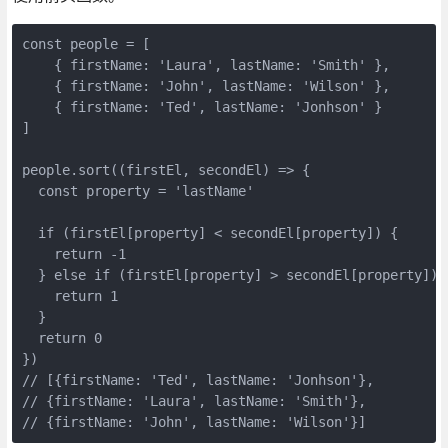
const people = [

    { firstName: 'Laura', lastName: 'Smith' },

    { firstName: 'John', lastName: 'Wilson' },

    { firstName: 'Ted', lastName: 'Jonhson' }

]

people.sort((firstEl, secondEl) => {

  const property = 'lastName'

  if (firstEl[property] < secondEl[property]) {

    return -1

  } else if (firstEl[property] > secondEl[property]) {
    return 1

  }

  return 0

})

// [{firstName: 'Ted', lastName: 'Jonhson'},

// {firstName: 'Laura', lastName: 'Smith'},

// {firstName: 'John', lastName: 'Wilson'}]