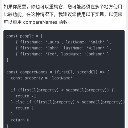
如果你愿意，你也可以重构它，您可能必须在多个地方使用
比较功能。在这种情况下，我建议您使用以下实现，以便您
可以重用 compareNames 函数。
const people = [

    { firstName: 'Laura', lastName: 'Smith' },

    { firstName: 'John', lastName: 'Wilson' },

    { firstName: 'Ted', lastName: 'Jonhson' }

]

const compareNames = (firstEl, secondEl) => {

  const property = 'lastName'

  if (firstEl[property] < secondEl[property]) {

    return -1

  } else if (firstEl[property] > secondEl[property]) {
    return 1

  }

  return 0

}
