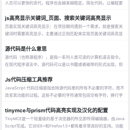
人员可以更快的迭代，程序也会越来越稳定。简化代码，让编程更
轻松！
js高亮显示关键词_页面、搜索关键词高亮显示
页面实现关键词高亮显示：在项目期间遇到一个需求，就是搜索关
键词时需要高亮显示，主要通过正则匹配来实现页面关键词高亮显
示。在搜索结果中高亮显示关键词：有一组关键词数组，在数组中
筛选出符合关键字的内容并将关键字高亮
源代码是什么意思
源代码（也称源程序），是指一系列人类可读的计算机语言指令。
在现代程序语言中，源代码可以是以书籍或者磁带的形式出现，但
最为常用的格式是文本文件，这种典型格式的目的是为了编译出计
算机程序。
Js代码压缩工具推荐
JavaScript 代码压缩是指去除源代码里的所有不必要的字符，而不
改变其功能的过程。这些不必要的字符通常包括空格字符，换行字
符，注释以及块分隔符等用来增加可读性的代码，但并不需要它来
执行。
tinymce与prism代码高亮实现及汉化的配置
TinyMCE是一个轻量级的基于浏览器的所见即所得编辑器，由Java
Script写成。它对IE6+和Firefox1.5+都有着非常良好的支持。功能