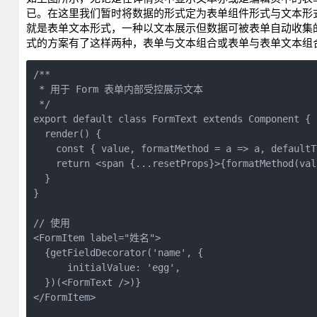
已。在这里我们暂时将数据的形式定为表单组件形式与文本形
就是表单文本形式，一种以文本展示但数据可被表单自动收集的形
式的方案有了这样两种，表单与文本组合或表单与表单文本组
/**
 * 用于 Form 表单内部受控展示文本
 */
export default class FormText extends Component {
  render() {
    const { value, formatMethod = a => a, defaultT
    return <span {...resetProps}>{formatMethod(val
  }
}
// 使用
<FormItem label="姓名">
  {getFieldDecorator('name', {
      initialValue: 'egg',
  })(<FormText />)}
</FormItem>