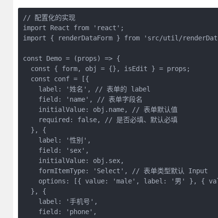
// 配置化的实现
import React from 'react';
import { renderDataForm } from 'src/util/renderDat
const Demo = (props) => {
  const { form, obj = {}, isEdit } = props;
  const conf = [{
    label: '姓名', // 表单的 label
    field: 'name', // 表单字段名
    initialValue: obj.name, // 表单默认值
    required: false, // 是否必填、默认必填
  }, {
    label: '性别',
    field: 'sex',
    initialValue: obj.sex,
    formItemType: 'Select', // 表单类型默认 Input
    options: [{ value: 'male', label: '男' }, { 
  }, {
    label: '手机号',
    field: 'phone',