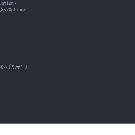
Option>            
>女</Option>
 '请输入手机号' }],