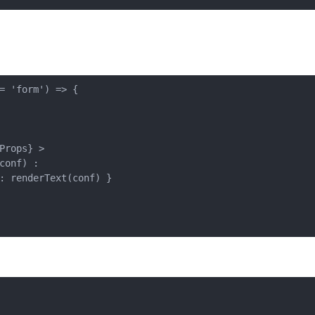
= 'form') => {
Props} >
conf) : 
: renderText(conf) }