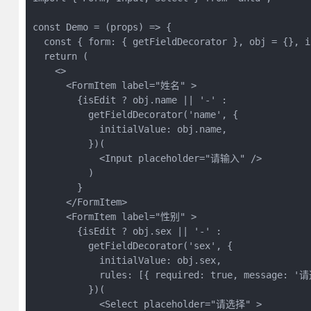
const Demo = (props) => {
  const { form: { getFieldDecorator }, obj = {}, i
  return (
    <>
      <FormItem label="姓名" >
        {isEdit ? obj.name || '-' : 
          getFieldDecorator('name', {
            initialValue: obj.name,
          })(
            <Input placeholder="请输入" />
          )
        }
      </FormItem>
      <FormItem label="性别" >
        {isEdit ? obj.sex || '-' : 
          getFieldDecorator('sex', {
            initialValue: obj.sex,
            rules: [{ required: true, message: 
          })(
            <Select placeholder="请选择" >