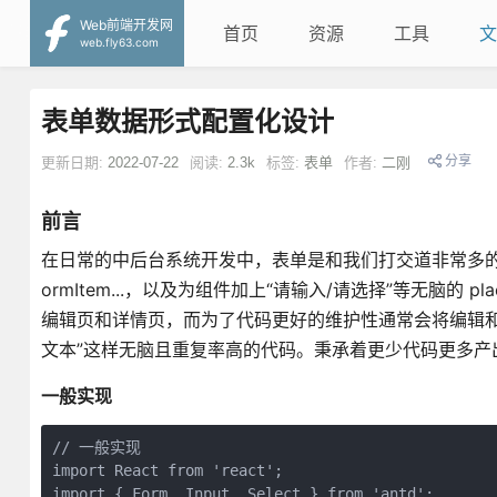
Web前端开发网
首页
资源
工具
文
web.fly63.com
表单数据形式配置化设计
分享
更新日期:
2022-07-22
阅读:
2.3k
标签:
表单
作者:
二刚
前言
在日常的中后台系统开发中，表单是和我们打交道非常多的
ormItem...，以及为组件加上“请输入/请选择”等无脑的 pl
编辑页和详情页，而为了代码更好的维护性通常会将编辑和详情
文本”这样无脑且重复率高的代码。秉承着更少代码更多产
一般实现
// 一般实现
import React from 'react';
import { Form, Input, Select } from 'antd';