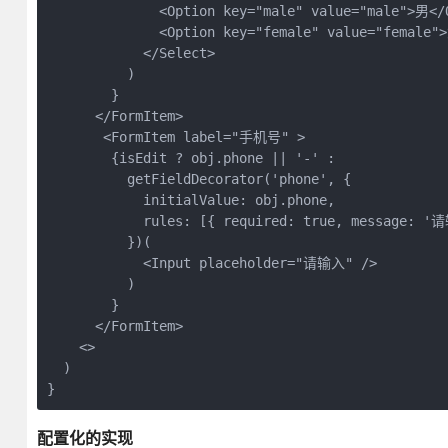
              <Option key="male" value="male">男</
              <Option key="female" value="female"
            </Select>
          )
        }
      </FormItem>
       <FormItem label="手机号" >
        {isEdit ? obj.phone || '-' : 
          getFieldDecorator('phone', {
            initialValue: obj.phone,
            rules: [{ required: true, message:
          })(
            <Input placeholder="请输入" />
          )
        }
      </FormItem>
    <>
  )
}
配置化的实现