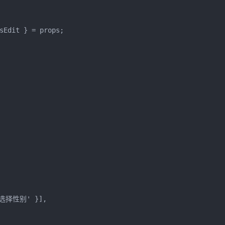
sEdit } = props;
'请选择性别' }],