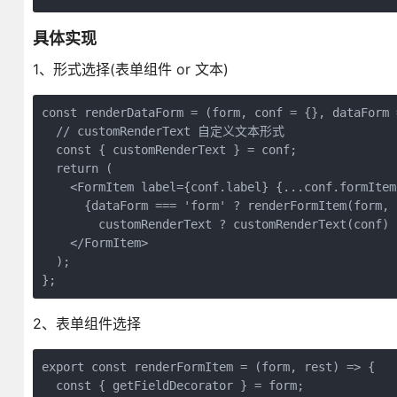
具体实现
1、形式选择(表单组件 or 文本)
const renderDataForm = (form, conf = {}, dataForm 
  // customRenderText 自定义文本形式
  const { customRenderText } = conf;
  return (
    <FormItem label={conf.label} {...conf.formItem
      {dataForm === 'form' ? renderFormItem(form, 
        customRenderText ? customRenderText(conf) 
    </FormItem>
  );
};
2、表单组件选择
export const renderFormItem = (form, rest) => {
  const { getFieldDecorator } = form;