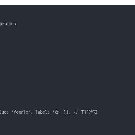
aForm';
value: 'female', label: '女' }], // 下拉选项