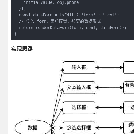
    initialValue: obj.phone,
  }];
  const dataForm = isEdit ? 'form' : 'text';
  // 传入 form，表单配置，想要的数据形式
  return renderDataForm(form, conf, dataForm));
}
实现思路