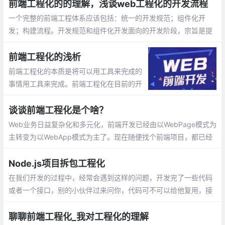
前端工程化的的理解，浅谈web工程化的开发流程
一个完整的前端工程体系应该包括：统一的开发规范；组件化开
发；构建流程。开发规范和组件化开发面向的开发阶段，宗旨是提
高团队协作能力，提高开发效率并降低维护成本。
前端工程化的浅析
前端工程化的本质是将可以用工具来完成的
事情用工具来完成。前端工程化在目前的开
发中是不可逆的趋势，每一个身处工作岗位
的前端，都应该确立前端工程化的开发思维
谈谈前端工程化是个啥？
和开发方法
Web业务日益复杂化和多元化，前端开发已经由以WebPage模式为
主转变为以WebApp模式为主了。现在随便找个前端项目，都已经
不是过去的拼个页面+搞几个jQuery插件就能完成的了。工程复杂
了就会产生许多问题，比如：如何进行高效的多人协作？如何保证
Node.js项目拆包工程化
项目的可维护性？如何提高项目的开发质量？
在我们开发的过程中，经常会遇到这样的问题，开发完了一些代码
或者一个接口，别的小伙伴过来问你，代码可不可以给他复用，接
口可以给他调用。这说明代码的复用和抽象对团队协作是很重要的
聊聊前端工程化_我对工程化的理解