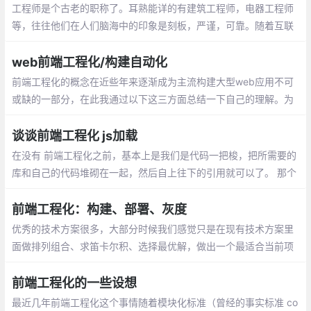
工程师是个古老的职称了。耳熟能详的有建筑工程师，电器工程师
等，往往他们在人们脑海中的印象是刻板，严谨，可靠。随着互联
网的发展，软件工程师出现了！他们不用一砖一瓦，也不用尺子电
钻，计算机是他们的施工现场，代码是他们的工程部件
web前端工程化/构建自动化
前端工程化的概念在近些年来逐渐成为主流构建大型web应用不可
或缺的一部分，在此我通过以下这三方面总结一下自己的理解。为
什么需要前端工程化。前端工程化的演化。怎么实现前端工程化。
谈谈前端工程化 js加载
在没有 前端工程化之前，基本上是我们是代码一把梭，把所需要的
库和自己的代码堆砌在一起，然后自上往下的引用就可以了。 那个
时代我们没有公用的cdn，也没有什么特别好的方法来优化加载js的
速度。最多用以下几个方案。
前端工程化：构建、部署、灰度
优秀的技术方案很多，大部分时候我们感觉只是在现有技术方案里
面做排列组合、求笛卡尔积、选择最优解，做出一个最适合当前项
目的方案。未来，人类应该编写最核心的业务代码、设置规则
前端工程化的一些设想
最近几年前端工程化这个事情随着模块化标准（曾经的事实标准 co