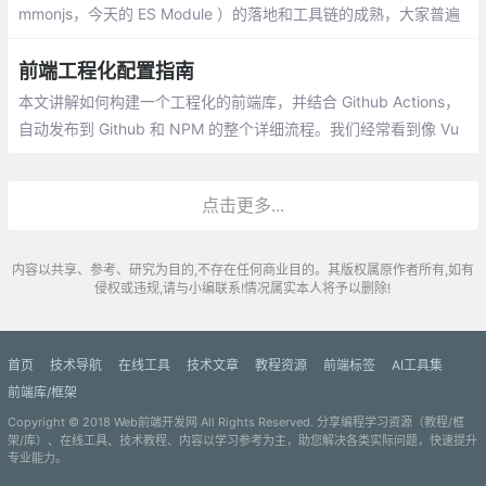
mmonjs，今天的 ES Module ）的落地和工具链的成熟，大家普遍
都在采用一体化的策略来完成工程从构建到发布的过程。
前端工程化配置指南
本文讲解如何构建一个工程化的前端库，并结合 Github Actions，
自动发布到 Github 和 NPM 的整个详细流程。我们经常看到像 Vu
e、React 这些流行的开源项目有很多配置文件，他们是干什么用
的？
点击更多...
内容以共享、参考、研究为目的,不存在任何商业目的。其版权属原作者所有,如有
侵权或违规,请与小编联系!情况属实本人将予以删除!
首页
技术导航
在线工具
技术文章
教程资源
前端标签
AI工具集
前端库/框架