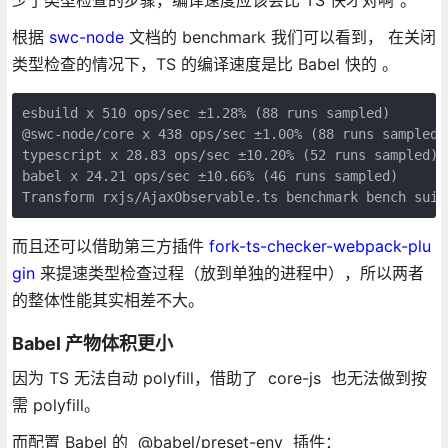
根据
swc-node
文档的 benchmark 我们可以看到， 在关闭
类型检查的情况下，TS 的编译速度是比 Babel 快的 。
esbuild x 510 ops/sec ±1.28% (88 runs sampled)

@swc-node/core x 438 ops/sec ±1.00% (88 runs sampled)

typescript x 28.83 ops/sec ±10.20% (52 runs sampled)

babel x 24.21 ops/sec ±10.66% (46 runs sampled)

Transform rxjs/AjaxObservable.ts benchmark bench suit
而且还可以借助第三方插件
fork-ts-checker-webpack-plu
gin
来提速类型检查过程（放到单独的进程中），所以两者
的整体性能其实相差不大。
Babel 产物体积更小
因为 TS 无法自动 polyfill，借助了 core-js 也无法做到按
需 polyfill。
而配置 Babel 的 @babel/preset-env 插件：