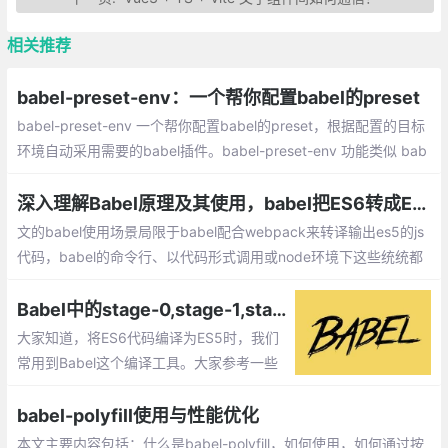
相关推荐
babel-preset-env：一个帮你配置babel的preset
babel-preset-env 一个帮你配置babel的preset，根据配置的目标
环境自动采用需要的babel插件。babel-preset-env 功能类似 bab
el-preset-latest，优点是它会根据目标环境选择不支持的新特性来
转译
深入理解Babel原理及其使用，babel把ES6转成ES5的原理是什么？
文的babel使用场景局限于babel配合webpack来转译输出es5的js
代码，babel的命令行、以代码形式调用或node环境下这些统统都
不会涉及。Babel使用的难点主要在于理解polyfill、runtime和core
-js。
Babel中的stage-0,stage-1,stage-2以及stage-3的作用（转）
大家知道，将ES6代码编译为ES5时，我们
常用到Babel这个编译工具。大家参考一些
网上的文章或者官方文档，里面常会建议大
家在.babelrc中输入如下代码
babel-polyfill使用与性能优化
本文主要内容包括：什么是babel-polyfill，如何使用，如何通过按