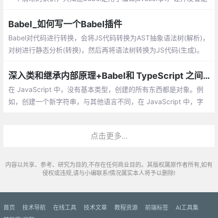
使用超前的ES6+语法进行开发。自己配置babel的时候，总是遇到
很多困惑，下面我就以babel@7为例
Babel_如何写一个Babel插件
Babel对代码进行转换，会将JS代码转换为AST抽象语法树(解析)，
对树进行静态分析(转换)，然后再将语法树转换为JS代码(生成)。
每一层树被称为节点。每一层节点都会有type属性，用来描述节点
的类型。其他属性用来进一步描述节点的类型。
深入类和继承内部原理+Babel和 TypeScript 之间转换
在 JavaScript 中，没有基本类型，创建的所有东西都是对象。例
如，创建一个新字符串，与其他语言不同，在 JavaScript 中，字
符串或数字的声明会自动创建一个封装值的对象，并提供不同的方
法，甚至可以在基本类型上执行这些方法。
点击更多...
内容以共享、参考、研究为目的,不存在任何商业目的。其版权属原作者所有,如有
侵权或违规,请与小编联系!情况属实本人将予以删除!
首页
技术导航
在线工具
技术文章
教程资源
前端标签
AI工具集