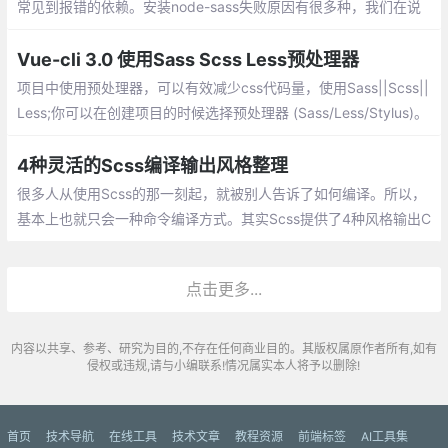
常见到报错的依赖。安装node-sass失败原因有很多种，我们在说
失败原因之前，先来分析一下node-sass的安装过程
Vue-cli 3.0 使用Sass Scss Less预处理器
项目中使用预处理器，可以有效减少css代码量，使用Sass||Scss||
Less;你可以在创建项目的时候选择预处理器 (Sass/Less/Stylus)。
如果当时没有选好，内置的 webpack 仍然会被预配置为可以完成
所有的处理。
4种灵活的Scss编译输出风格整理
很多人从使用Scss的那一刻起，就被别人告诉了如何编译。所以，
基本上也就只会一种命令编译方式。其实Scss提供了4种风格输出C
SS，以满足更多人的需求。不同的输出方式如下：
点击更多...
内容以共享、参考、研究为目的,不存在任何商业目的。其版权属原作者所有,如有
侵权或违规,请与小编联系!情况属实本人将予以删除!
首页
技术导航
在线工具
技术文章
教程资源
前端标签
AI工具集