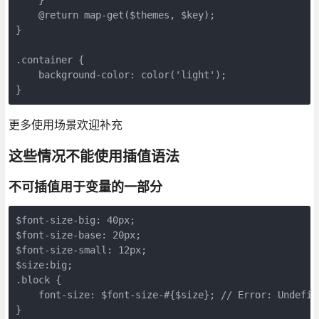
    @return map-get($themes, $key);

}

.container {

    background-color: color('light');

更多使用场景欢迎补充
这些情况不能使用插值语法
不可插值用于变量的一部分
$font-size-big: 40px;

$font-size-base: 20px;

$font-size-small: 12px;

$size:big;

.block {

    font-size: $font-size-#{$size}; // Error: Undefine