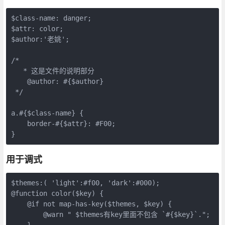
$class-name: danger;

$attr: color;

$author:'老姚';

/* 

   * 这是文件的说明部分

    @author: #{$author}

 */

a.#{$class-name} {

    border-#{$attr}: #F00;

用于调式
$themes:( 'light':#f00, 'dark':#000);

@function color($key) {

    @if not map-has-key($themes, $key) {

        @warn " $themes有key里面不包含 `#{$key}`.";

    }
