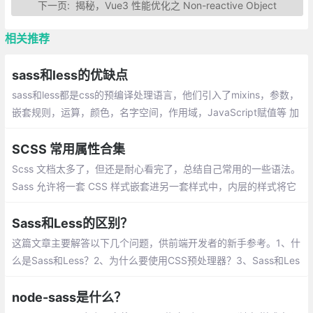
下一页:
揭秘，Vue3 性能优化之 Non-reactive Object
相关推荐
sass和less的优缺点
sass和less都是css的预编译处理语言，他们引入了mixins，参数，
嵌套规则，运算，颜色，名字空间，作用域，JavaScript赋值等 加
快了css开发效率,当然这两者都可以配合gulp和grunt等前端构建工
具使用
SCSS 常用属性合集
Scss 文档太多了，但还是耐心看完了，总结自己常用的一些语法。
Sass 允许将一套 CSS 样式嵌套进另一套样式中，内层的样式将它
外层的选择器作为父选择器
Sass和Less的区别？
这篇文章主要解答以下几个问题，供前端开发者的新手参考。1、什
么是Sass和Less？2、为什么要使用CSS预处理器？3、Sass和Les
s的比较4、为什么选择使用Sass而不是Less？
node-sass是什么？