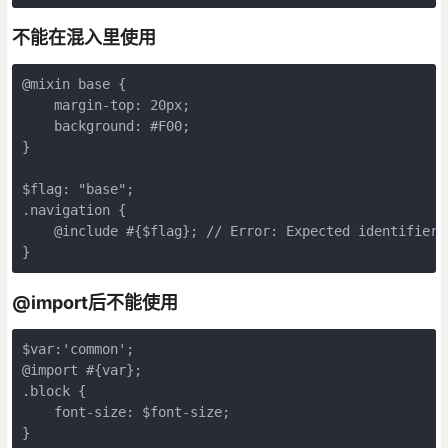
不能在混入里使用
@mixin base {

    margin-top: 20px;

    background: #F00;

}

$flag: "base";

.navigation {

    @include #{$flag}; // Error: Expected identifier.

@import后不能使用
$var:'common';

@import #{var};

.block {

    font-size: $font-size;
