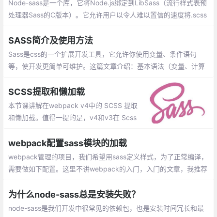
Node-sass是一个库，它将Node.js绑定到LibSass（流行样式表预
处理器Sass的C版本）。它允许用户以令人难以置信的速度将.scss
文件本地编译为css，并通过连接中间件自动编译
SASS简介及使用方法
Sass是css的一个扩展开发工具，它允许你使用变量、条件语句
等，使开发更简单可维护。这篇文章介绍：基本语法（变量、计算
功能、嵌套、注释、继承、混合、颜色函数、引入外部文件）、高
级用法（函数 function、if条件语句、循环语句）
SCSS提取和懒加载
本节课讲解在webpack v4中的 SCSS 提取
和懒加载。值得一提的是，v4和v3在 Scss
的懒加载上的处理方法有着巨大差别。本节
课主要涉及 SCSS 在懒加载下提取的相关配
webpack配置sass模块的加载
置和插件使用。
webpack管理的项目，我们希望用sass定义样式，为了正常编译，
需要做如下配置。这里不讲webpack的入门，入门的文章，我推荐
这篇《webpack入门》。为了使用sass，我们需要安装sass的依赖
包
为什么node-sass总是安装失败？
node-sass是我们开发中很常见的依赖包，也是安装时间冗长和最