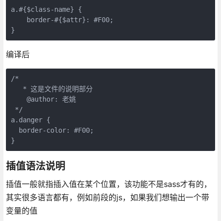
a.#{$class-name} {

    border-#{$attr}: #F00;

编译后
/* 

   * 这是文件的说明部分

    @author: 老姚

 */

a.danger {

  border-color: #F00;

插值语法说明
插值一般就指插入值在某个位置，该功能不是sass才有的，
其实很多语言都有，例如前段的js，如果我们想输出一个带
变量的值