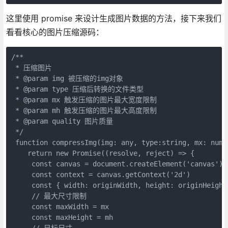
这里使用 promise 来设计生成图片数据的方法，接下来我们
看看核心的图片压缩源码：
/**

 * 压缩图片

 * @param img 被压缩的img对象

 * @param type 压缩后转换的文件类型

 * @param mx 触发压缩的图片最大宽度限制

 * @param mh 触发压缩的图片最大高度限制

 * @param quality 图片质量

 */

 function compressImg(img: any, type:string, mx: numb
    return new Promise((resolve, reject) => {

     const canvas = document.createElement('canvas')

     const context = canvas.getContext('2d')

     const { width: originWidth, height: originHeight 
     // 最大尺寸限制

     const maxWidth = mx

     const maxHeight = mh

     // 目标尺寸
