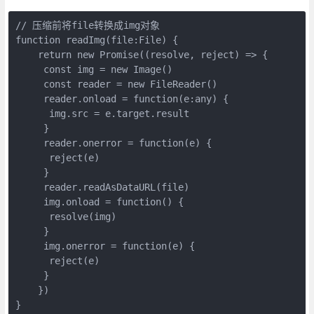
// 压缩前将file转换成img对象

function readImg(file:File) {

    return new Promise((resolve, reject) => {

     const img = new Image()

     const reader = new FileReader()

     reader.onload = function(e:any) {

      img.src = e.target.result

     }

     reader.onerror = function(e) {

      reject(e)

     }

     reader.readAsDataURL(file)

     img.onload = function() {

      resolve(img)

     }

     img.onerror = function(e) {

      reject(e)

     }

    })

}