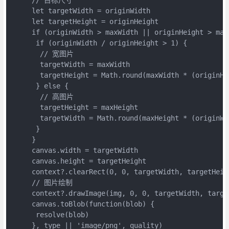
     let targetWidth = originWidth

     let targetHeight = originHeight

     if (originWidth > maxWidth || originHeight > maxH
      if (originWidth / originHeight > 1) {

       // 宽图片

       targetWidth = maxWidth

       targetHeight = Math.round(maxWidth * (originHei
      } else {

       // 高图片

       targetHeight = maxHeight

       targetWidth = Math.round(maxHeight * (originWid
      }

     }

     canvas.width = targetWidth

     canvas.height = targetHeight

     context?.clearRect(0, 0, targetWidth, targetHeigh
     // 图片绘制

     context?.drawImage(img, 0, 0, targetWidth, target
     canvas.toBlob(function(blob) {

      resolve(blob)

     }, type || 'image/png', quality) 
