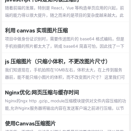
随着前端的发展，特别是 React，Vue 等构造单页应用的兴起，前
端的能力得以很大提升，随之而来的是项目的复杂度越来越大。此
时的前端的静态资源也越来越庞大，而毫无疑问 javascript 资源已
是前端的主体资源，对于压缩它的体积至为重要
利用 canvas 实现图片压缩
项目中做身份证识别时，需要传送图片的 base64 格式编码，但是
手机拍摄的照片都太大了，转成 base64 简直可怕，因此找了一下
解决办法，input 标签的 onchange 事件是在上传完文件之后触
发。
js 压缩图片（只缩小体积，不更改图片尺寸）
我们知道现在，手机拍照在10MB左右，体积太大，在上传到服务
器前，能不能只缩小图片的体积，而不改变图片尺寸？ 这里我们可
以通过canvas实现对图片的重新绘制，已便达到图片压缩的效果。
Nginx优化:网页压缩与缓存时间
Nginx的ngx http .gzip_ module压缩模块提供对文件内容压缩的功
能,允许Nginx服务器将输出内容在发送客户端之前进行压缩，以节
约网站带宽，提升用户的访问体验，默认已经安装
使用Canvas压缩图片