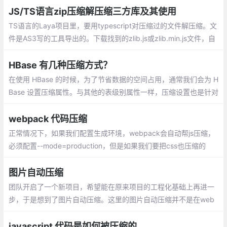
JS/TS语言zip压缩解压缩三方库及其使用
TS语言的Laya项目里，要用typescript对压缩过的文件解压缩。文
件是AS3写的工具导出的。下载找到的zlib.js或zlib.min.js文件，自
己编写zlib.min.d.ts文件，代码如下：
HBase 有几种压缩方式？
在使用 HBase 的时候，为了节省数据的空间占用，通常我们会为 H
Base 设置压缩属性。与其他的表级别属性一样，压缩设置也是针对
具体列族进行设置的。HBase 创建表时默认压缩为 NONE ，即没
有压缩，除非指定
webpack 代码压缩
正常情况下，如果我们配置生成环境，webpack会自动帮js压缩，
必须配置--mode=production，但是如果我们要把css也压缩的
话，问题就来了，css压缩
图片自动压缩
团队开启了一个新项目，希望能在原来项目的工程化基础上再进一
步，于是想到了图片自动压缩。这里的图片自动压缩并不是在web
pack构建阶段压缩，而是在git commit的时候进行。
javascript 代码是如何被压缩的