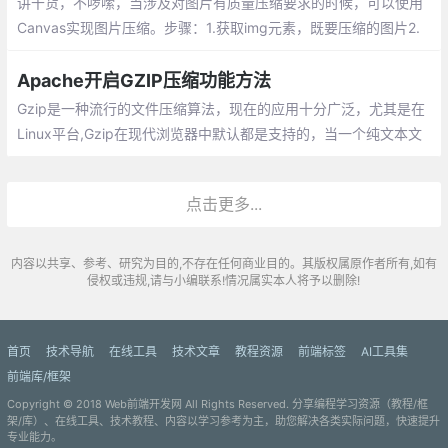
讲干货，不啰嗦，当涉及对图片有质量压缩要求的时候，可以使用
Canvas实现图片压缩。步骤：1.获取img元素，既要压缩的图片2.
创建canvas对象3.使用canvas的drawImage方法绘制图片
Apache开启GZIP压缩功能方法
Gzip是一种流行的文件压缩算法，现在的应用十分广泛，尤其是在
Linux平台,Gzip在现代浏览器中默认都是支持的，当一个纯文本文
件使用Gzip压缩可以减少70％以上的文件大小，本文讲解了如何开
启Apache平台上的Gzip压缩功能
点击更多...
内容以共享、参考、研究为目的,不存在任何商业目的。其版权属原作者所有,如有
侵权或违规,请与小编联系!情况属实本人将予以删除!
首页
技术导航
在线工具
技术文章
教程资源
前端标签
AI工具集
前端库/框架