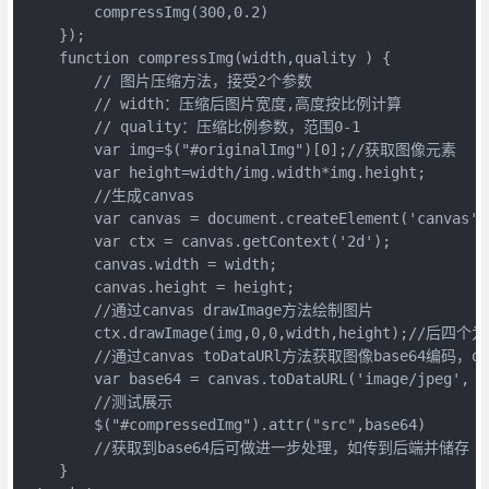
        compressImg(300,0.2)

    });

    function compressImg(width,quality ) {

        // 图片压缩方法，接受2个参数

        // width：压缩后图片宽度,高度按比例计算

        // quality：压缩比例参数，范围0-1

        var img=$("#originalImg")[0];//获取图像元素

        var height=width/img.width*img.height;

        //生成canvas

        var canvas = document.createElement('canvas');
        var ctx = canvas.getContext('2d');

        canvas.width = width;

        canvas.height = height;

        //通过canvas drawImage方法绘制图片

        ctx.drawImage(img,0,0,width,height);
        //通过canvas toDataURl方法获取图像base64编
        var base64 = canvas.toDataURL('image/jpeg', qu
        //测试展示

        $("#compressedImg").attr("src",base64)

        //获取到base64后可做进一步处理，如传到后端并储存

    }
