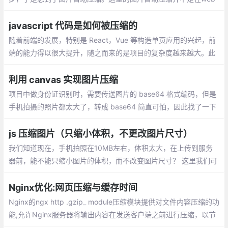
pack构建阶段压缩，而是在git commit的时候进行。
javascript 代码是如何被压缩的
随着前端的发展，特别是 React，Vue 等构造单页应用的兴起，前
端的能力得以很大提升，随之而来的是项目的复杂度越来越大。此
时的前端的静态资源也越来越庞大，而毫无疑问 javascript 资源已
是前端的主体资源，对于压缩它的体积至为重要
利用 canvas 实现图片压缩
项目中做身份证识别时，需要传送图片的 base64 格式编码，但是
手机拍摄的照片都太大了，转成 base64 简直可怕，因此找了一下
解决办法，input 标签的 onchange 事件是在上传完文件之后触
发。
js 压缩图片（只缩小体积，不更改图片尺寸）
我们知道现在，手机拍照在10MB左右，体积太大，在上传到服务
器前，能不能只缩小图片的体积，而不改变图片尺寸？ 这里我们可
以通过canvas实现对图片的重新绘制，已便达到图片压缩的效果。
Nginx优化:网页压缩与缓存时间
Nginx的ngx http .gzip_ module压缩模块提供对文件内容压缩的功
能,允许Nginx服务器将输出内容在发送客户端之前进行压缩，以节
约网站带宽，提升用户的访问体验，默认已经安装