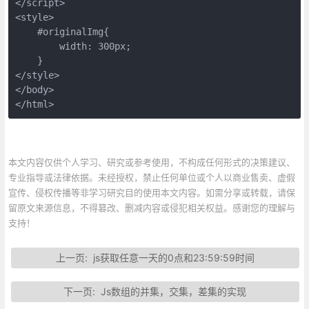
</script>

<style>

    #originalImg{

        width: 300px;

    }

</style>

</body>

</html>
本文内容仅供个人学习、研究或参考使用，不构成任何形式的决策建议、
专业指导或法律依据。未经授权，禁止任何单位或个人以商业售卖、虚假
宣传、侵权传播等非学习研究目的使用本文内容。如需分享或转载，请保
留原文来源信息，不得篡改、删减内容或侵犯相关权益。感谢您的理解与
支持！
上一页:
js获取任意一天的0点和23:59:59时间
下一页:
Js数组的并集，交集，差集的实现