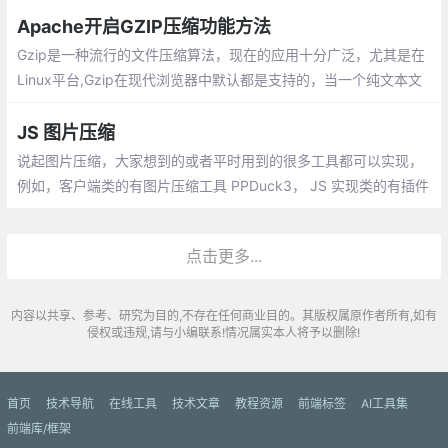
Apache开启GZIP压缩功能方法
Gzip是一种流行的文件压缩算法，现在的应用十分广泛，尤其是在
Linux平台,Gzip在现代浏览器中默认都是支持的，当一个纯文本文
件使用Gzip压缩可以减少70％以上的文件大小，本文讲解了如何开
启Apache平台上的Gzip压缩功能
JS 图片压缩
说起图片压缩，大家想到的或者平时用到的很多工具都可以实现，
例如，客户端类的有图片压缩工具 PPDuck3， JS 实现类的有插件
compression.js ，亦或是在线处理类的 OSS 上传，文件上传后
点击更多...
内容以共享、参考、研究为目的,不存在任何商业目的。其版权属原作者所有,如有
侵权或违规,请与小编联系!情况属实本人将予以删除!
首页
技术导航
在线工具
技术文章
教程资源
前端标签
AI工具集
前端库/框架