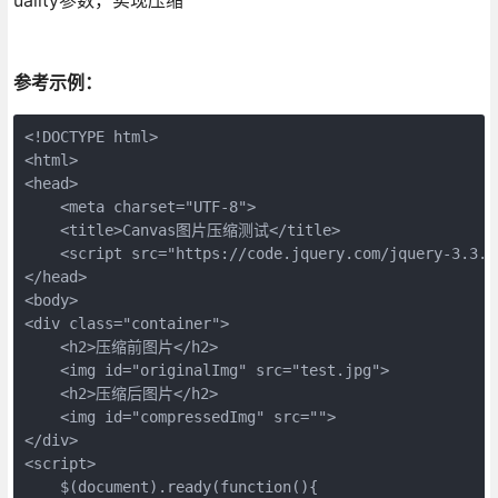
参考示例：
<!DOCTYPE html>

<html>

<head>

    <meta charset="UTF-8">

    <title>Canvas图片压缩测试</title>

    <script src="https://code.jquery.com/jquery-3.3.1.
</head>

<body>

<div class="container">

    <h2>压缩前图片</h2>

    <img id="originalImg" src="test.jpg">

    <h2>压缩后图片</h2>

    <img id="compressedImg" src="">

</div>

<script>

    $(document).ready(function(){
