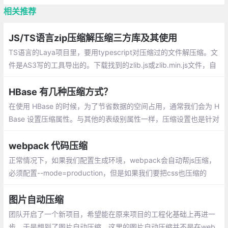
相关推荐
JS/TS语言zip压缩解压缩三方库及其使用
TS语言的Laya项目里，要用typescript对压缩过的文件解压缩。文
件是AS3写的工具导出的。下载找到的zlib.js或zlib.min.js文件，自
己编写zlib.min.d.ts文件，代码如下：
HBase 有几种压缩方式？
在使用 HBase 的时候，为了节省数据的空间占用，通常我们会为 H
Base 设置压缩属性。与其他的表级别属性一样，压缩设置也是针对
具体列族进行设置的。HBase 创建表时默认压缩为 NONE ，即没
有压缩，除非指定
webpack 代码压缩
正常情况下，如果我们配置生成环境，webpack会自动帮js压缩，
必须配置--mode=production，但是如果我们要把css也压缩的
话，问题就来了，css压缩
图片自动压缩
团队开启了一个新项目，希望能在原来项目的工程化基础上再进一
步，于是想到了图片自动压缩。这里的图片自动压缩并不是在web