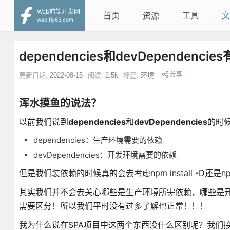
Web前端开发网
首页
资源
工具
文
web.fly63.com
dependencies和devDependenc
分享
更新日期:
2022-08-15
阅读:
2.5k
标签:
环境
浑水摸鱼的说法？
以前我们说到
dependencies
和
devDependencies
的时
dependencies：生产环境需要的依赖
devDependencies：开发环境需要的依赖
但是我们装依赖的时候真的会去考虑npm install -D还是npm i
其实我们并不会去关心哪些是生产环境所需依赖，哪些是开
需要区分！所以我们平时没有过多了解也正常！！！
我为什么说在SPA项目中这两个东西没什么区别呢？我们