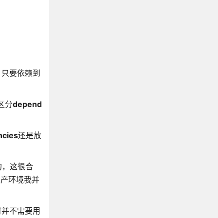
，只要依赖到
区分
depend
cies
还是放
装的，这很合
生产环境我并
时并不需要用