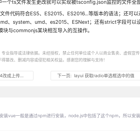
个ts文件发生更改就可以实现被tsconfig.json监控的文件
js文件代码符合ES5、ES2015、ES2016...等版本的语法；还可以
system、umd、es2015、ESNext；还有strict字段可以
15模块与commonjs某块相互导入的互操作。
、专业指导或法律依据。未经授权，禁止任何单位或个人以商业售卖、虚假宣传
不得篡改、删减内容或侵犯相关权益。感谢您的理解与支持！
改成上传到服务器
下一页:
layui 获取radio单选框选中的值
安装vue一般是通过npm进行安装，node.js中包括了这个npm，所以安装完