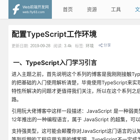
Web前端开发网
首页
资源
工具
文
web.fly63.com
配置TypeScript工作环境
分享
更新日期:
2019-09-28
阅读:
3.4k
标签:
环境
一、TypeScript入门学习引言
进入主题之前，首先说明这个系列的博客是我刚刚接触Typ
的把基础的入门使用解析清楚，毕竟使用TypeScrip
特性所解决的问题才更值得我们关注，所以在这个系列之
路。
引用阮大佬博客中这样一段描述：JavaScript 是一种弱
12年推出的一种编程语言，属于 JavaScript 的超集，可以编
支持强类型，这可能会颠覆你对JavaScript这门语言的认
等到后期的工程应用方面的博客吧。TypeScript不