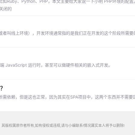
Ruby、Python、PHP，本文主要给大家说一下小明 PHP环境的配
是关闭的
或者叫线上环境），开发环境通常指的是我们正在开发的这个阶段所需要
端 JavaScript 运行时，甚至可以做硬件相关的嵌入式开发。
吗？
所需依赖，但是这也正常，因为其实在SPA项目中，这两个东西并不需要
其版权属原作者所有,如有侵权或违规,请与小编联系!情况属实本人将予以删除!