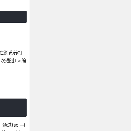
务在浏览器打
通过tsc编
过tsc --i