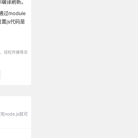
全部编译刷新。
通过module
设置js代码是
、侵权传播等非
node.js就可