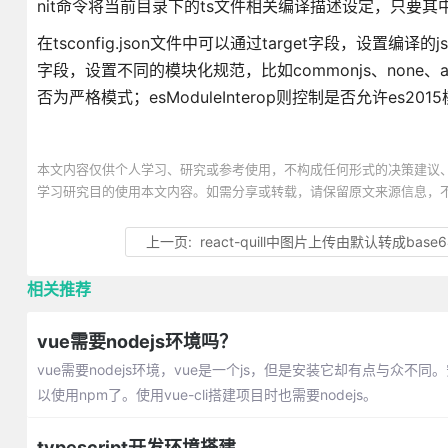
nit命令将当前目录下的ts文件相关编译描述设定，只要其中一
在tsconfig.json文件中可以通过target字段，设置编译的
字段，设置不同的模块化规范，比如commonjs、none、amd、
否为严格模式；esModuleInterop则控制是否允许es20
本文内容仅供个人学习、研究或参考使用，不构成任何形式的决策建议
学习研究目的使用本文内容。如需分享或转载，请保留原文来源信息，
上一页:
react-quill中图片上传由默认转成base64
相关推荐
vue需要nodejs环境吗？
vue需要nodejs环境，vue是一个js，但是安装它却有点与众不同。
以使用npm了。使用vue-cli搭建项目时也需要nodejs。
typescript开发环境搭建