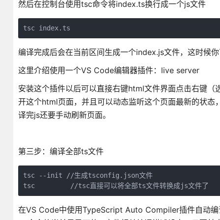
然后在控制台使用tsc命令将index.ts换行成一个js文件
tsc index.ts
编译完成后会在当前区间生成一个index.js文件，这时候你可以
这里介绍使用一个VS Code编辑器插件：live server
安装这个插件以后可以直接右键html文件界面点击右键（选择）：
开这个html页面，并且可以动态监听这个页面最新的状态
译完js还要手动刷新页面。
第三步：编译全部ts文件
tsc --init //生成tsconfig.json文件

tsc         //tsc直接可以将全部ts文件转换成js文件了
在VS Code中使用TypeScript Auto Compiler插件