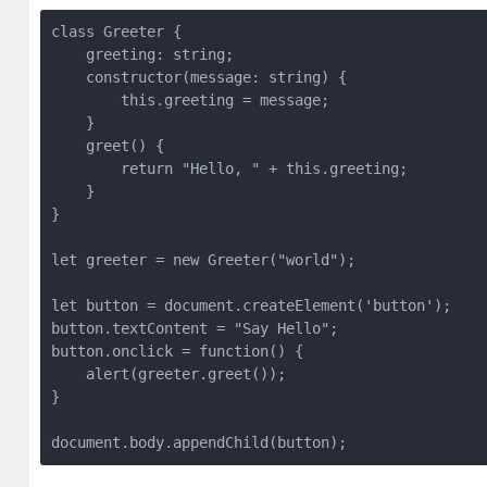
class Greeter {

    greeting: string;

    constructor(message: string) {

        this.greeting = message;

    }

    greet() {

        return "Hello, " + this.greeting;

    }

}

let greeter = new Greeter("world");

let button = document.createElement('button');

button.textContent = "Say Hello";

button.onclick = function() {

    alert(greeter.greet());

}

document.body.appendChild(button);