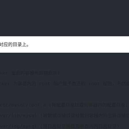
内对应的目录上。
 Docker 重启时容器也跟随启动)
ue （Docker 为容易内的 root 用户赋予真正的 root 权限，
onf:/etc/mysql/conf.d (将配置目录挂载到容器内的配置目录)
data:/var/lib/mysql (将数据存储目录挂载到容器内的出局存储
log:/var/log/mysql (将日志目录挂载到容器内的日志目录)