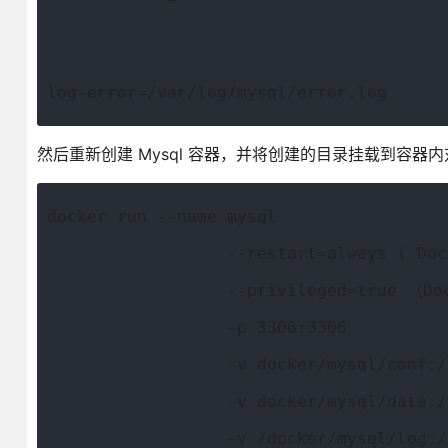
log-error=/var/log/mysql/error.log
然后重新创建 Mysql 容器，并将创建的目录挂载到容器
docker run --name mysql 
                  --restart=always (
                  --privileged=tr
                  -p 3306:3306 
                  -v docker/mysql/c
                  -v docker/mysql/
                  -v /docker/mysql/