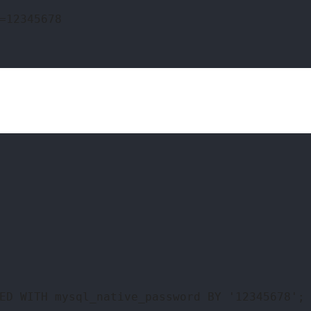
=12345678 
ED WITH mysql_native_password BY '12345678';