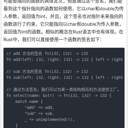
可能会指向的函数的具体定义，但是通过这个签名，我们能
看到这个指针指向的函数如何使用，它以char和double为传
入参数，返回值为int，并且，这个签名也对指针未来指向的
函数进行了约束，它只能指向以char和double为传入参数，
返回值为int的函数。相似的概念在Rust语言中也有体现。在
Rust中，我们可以直接使用一个函数的签名如下：
// add 方法的签名 fn(i32, i32) -> i32

fn add(left: i32, right: i32) -> i32 { left + right }

// sub 方法的签名 fn(i32, i32) -> i32

fn sub(left: i32, right: i32) -> i32 { left - right }

// 通过方法签名，我们可以为某一类结构相近的方法提供工厂。

fn select(name: &str) -> fn(i32, i32) -> i32 {

    match name {

        "add" => add,

        "sub" => sub,

        _ => unimplemented!(),

    }
