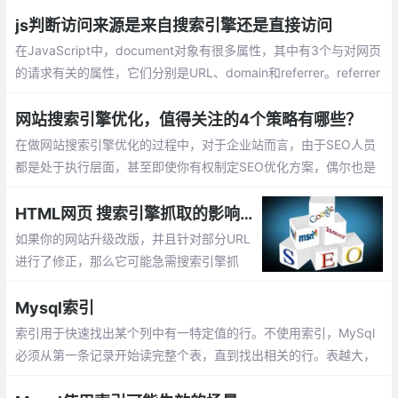
就很容易被搜索引擎收录，这篇文章主要讲
解如何防止百度，360等搜索引擎收录网站
js判断访问来源是来自搜索引擎还是直接访问
内容。
在JavaScript中，document对象有很多属性，其中有3个与对网页
的请求有关的属性，它们分别是URL、domain和referrer。referrer
属性中则保存着链接到当前页面的那个页面的URL
网站搜索引擎优化，值得关注的4个策略有哪些？
在做网站搜索引擎优化的过程中，对于企业站而言，由于SEO人员
都是处于执行层面，甚至即使你有权制定SEO优化方案，偶尔也是
草草就上手操作。当你运营到一定阶段的时候
HTML网页 搜索引擎抓取的影响有哪些
如果你的网站升级改版，并且针对部分URL
进行了修正，那么它可能急需搜索引擎抓
取，重新对页面内容进行评估。大部分站长
认为，自百度熊掌号上线以来，它解决了收
Mysql索引
录问题，实际上目标URL，只有不停的被抓
索引用于快速找出某个列中有一特定值的行。不使用索引，MySql
取，它才可以不断的重新评估权重，从而提
必须从第一条记录开始读完整个表，直到找出相关的行。表越大，
升排名。
查询数据所花费的时间越多。