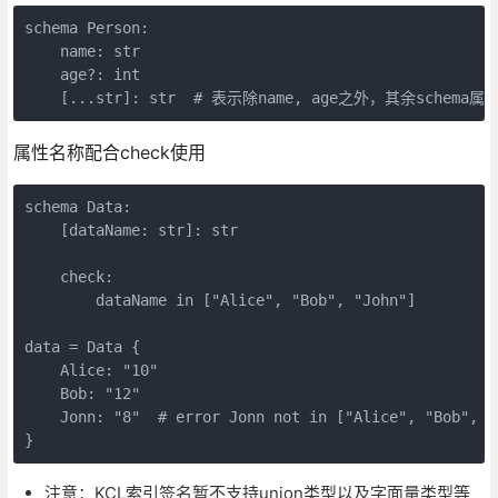
schema Person:

    name: str

    age?: int

    [...str]: str  # 表示除name, age之外，其余s
属性名称配合check使用
schema Data:

    [dataName: str]: str

    check:

        dataName in ["Alice", "Bob", "John"]

data = Data {

    Alice: "10"

    Bob: "12"

    Jonn: "8"  # error Jonn not in ["Alice", "Bob", "J
}
注意：KCL索引签名暂不支持union类型以及字面量类型等