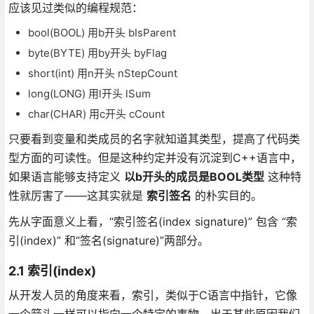
应该见过类似的编程规范：
bool(BOOL) 用b开头 bIsParent
byte(BYTE) 用by开头 byFlag
short(int) 用n开头 nStepCount
long(LONG) 用l开头 lSum
char(CHAR) 用c开头 cCount
只要看到变量和类成员的名字就知道其类型，提高了代码类
型方面的可读性。但是这种约定并没有沉淀到C++语言中，
如果语言能够支持定义
以b开头的成员是BOOL类型
这种特
性就厉害了——这其实就是
索引签名
的朴实目的。
先从字面意义上看，“索引签名(index signature)” 包含 “索
引(index)” 和“签名(signature)”两部分。
2.1 索引(index)
从开发人员的角度来看，索引，类似于C语言中指针，它像
一个箭头一样可以指向一个特定的事物，出于某些原因我们