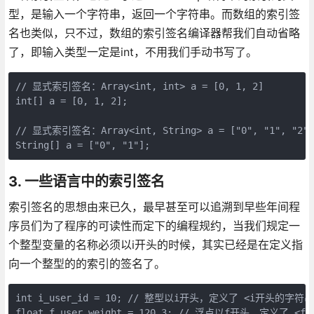
型，是输入一个字符串，返回一个字符串。而数组的索引签
名也类似，只不过，数组的索引签名编译器帮我们自动省略
了，即输入类型一定是int，不用我们手动书写了。
// 显式索引签名：Array<int, int> a = [0, 1, 2]

int[] a = [0, 1, 2];

// 显式索引签名：Array<int, String> a = ["0", "1", "2"]

String[] a = ["0", "1"];
3. 一些语言中的索引签名
索引签名的思想由来已久，最早甚至可以追溯到早些年间程
序员们为了程序的可读性而定下的编程规约，当我们规定一
个整型变量的名称必须以i开头的时候，其实已经是在定义指
向一个整型的的索引的签名了。
int i_user_id = 10; // 整型以i开头，定义了 <i开头的字符串
float f_user_weight = 120.3; // 浮点以f开头，定义了 