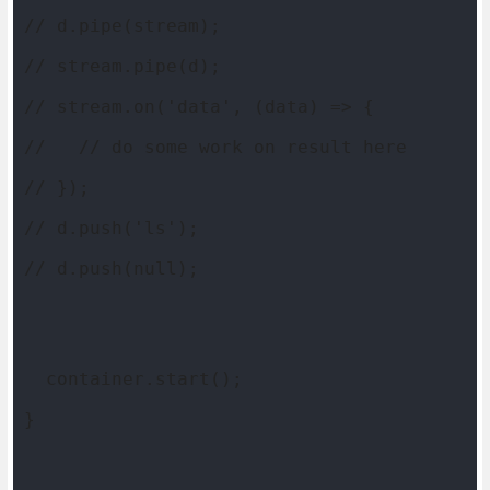
// d.pipe(stream);
// stream.pipe(d);
// stream.on('data', (data) => {
//   // do some work on result here
// });
// d.push('ls');
// d.push(null);
  container.start();
}