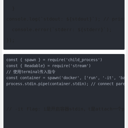
  }
console.log(`stdout: ${stdout}`); // print
  console.error(`stderr: ${stderr}`);
});
const { spawn } = require('child_process')
const { Readable} = require('stream')
// 使用terminal传入指令
const container = spawn('docker', ['run', '-it', 'bas
process.stdin.pipe(container.stdin); // connect paren
// -it flag: i是开启容器stdin，t是attach一个ps