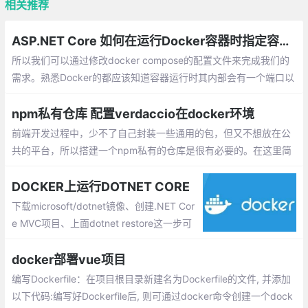
相关推荐
ASP.NET Core 如何在运行Docker容器时指定容器外部端口(docker compose)
所以我们可以通过修改docker compose的配置文件来完成我们的
需求。熟悉Docker的都应该知道容器运行时其内部会有一个端口以
映射到我们外部的端口，我们需要固定的就是这个外部端口。
npm私有仓库 配置verdaccio在docker环境
前端开发过程中，少不了自己封装一些通用的包，但又不想放在公
共的平台，所以搭建一个npm私有的仓库是很有必要的。在这里简
单介绍如何使用 verdoccio 在docker环境下的配置。verdoccio,轻
量级私有npm代理注册表。
DOCKER上运行DOTNET CORE
下载microsoft/dotnet镜像、创建.NET Cor
e MVC项目、上面dotnet restore这一步可
能会卡很久遇到超时的状况，因为Nuget在
国外的原因，博客园有提供加速镜像，参照
docker部署vue项目
设定好之后，速度会快很多
编写Dockerfile：在项目根目录新建名为Dockerfile的文件, 并添加
以下代码:编写好Dockerfile后, 则可通过docker命令创建一个dock