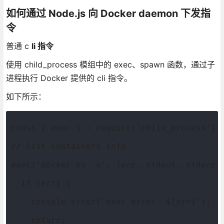
如何通过 Node.js 向 Docker daemon 下发指
令
普通 c
li 指令
使用 child_process 模组中的 exec、spawn 函数，通过子
进程执行 Docker 提供的 cli 指令。
如下所示：
const { exec } = require('child_process')
// list containers info
exec('docker ps -a', (err, stdout, stderr)
  if (err) {
    console.error(`exec error: ${err}`);
    return;