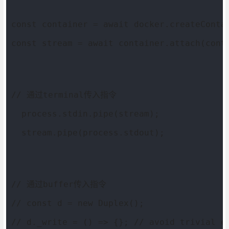
const container = await docker.createConta
const stream = await container.attach(cont
// 通过terminal传入指令
  process.stdin.pipe(stream);
  stream.pipe(process.stdout);
// 通过buffer传入指令
// const d = new Duplex();
// d._write = () => {}; // avoid trivial e