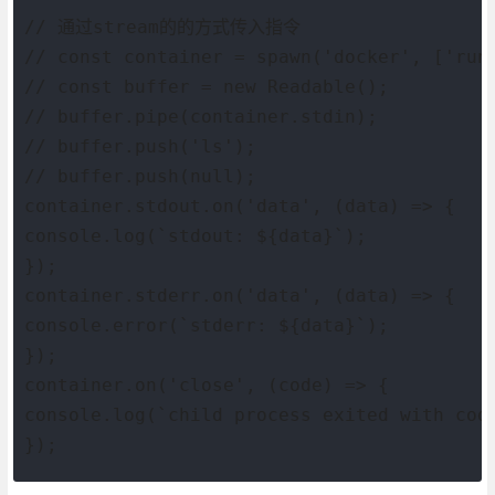
// 通过stream的的方式传入指令
// const container = spawn('docker', ['run
// const buffer = new Readable();
// buffer.pipe(container.stdin);
// buffer.push('ls');
// buffer.push(null);
container.stdout.on('data', (data) => {
console.log(`stdout: ${data}`);
});
container.stderr.on('data', (data) => {
console.error(`stderr: ${data}`);
});
container.on('close', (code) => {
console.log(`child process exited with cod
});