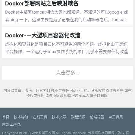
火起来了呢？
Docker部署网站之后映射域名
Docker中部署tomcat相信大家也都知道，不知道的可以google 或
者bing 一下。这里主要是为了记录在我们启动容器之后，tomcat
需要直接定位到网站信息，而不是打开域名之后，还得加个blog后
缀才能访问到我们的网站首页。
Docker---大型项目容器化改造
虚拟化和容器化是项目云化不可避免的两个问题。虚拟化由于是纯
平台操作，一个运行于linux操作系统的项目几乎不需要做任何改造
就可以支持虚拟化。而项目如果要支持容器化则需要做许多细致的
改造工作。
点击更多...
内容以共享、参考、研究为目的,不存在任何商业目的。其版权属原作者所有,如有
侵权或违规,请与小编联系!情况属实本人将予以删除!
首页
技术导航
在线工具
技术文章
教程资源
前端标签
AI工具集
前端库/框架