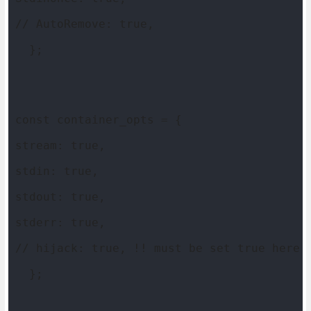
// AutoRemove: true,
  };
const container_opts = {
stream: true,
stdin: true,
stdout: true,
stderr: true,
// hijack: true, !! must be set true here 
  };