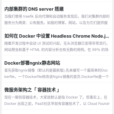
er镜像, 以下为参考指令:
内部集群的 DNS server 搭建
当我们使用 traefik 反向代理和自动服务发现后，我们对集群内部的
服务分为两类：公有服务。如我的博客，网站，以及为它们提供服
务的 API。我们可以通过公有的域名去映射服务使得外网能够访问
如何在 Docker 中设置 Headless Chrome Node.js 服务器?
随着开发过程中自动 UI 测试的兴起，无头浏览器已变得非常流行。
网站爬虫和基于 HTML 的内容分析也有无数的用例。在 99％ 的场
合下，你实际上不需要浏览器 GUI，因为它是完全自动化的
Docker部署ngnix静态网站
首先获取ngnix镜像（默认的是最新版),先来编写一个最简单的Doc
kerfile，一个Dockerfile修改该Nginx镜像的首页.Dockerfile是一个
文本文件，其中包含了若干条指令
微服务架构之「 容器技术 」
现在一聊到容器技术，大家就默认是指 Docker 了。但事实上，在
Docker 出现之前，PaaS社区早就有容器技术了，以 Cloud Foundr
y、OpenShift 为代表的就是当时的主流。那为啥最终还是 Docker