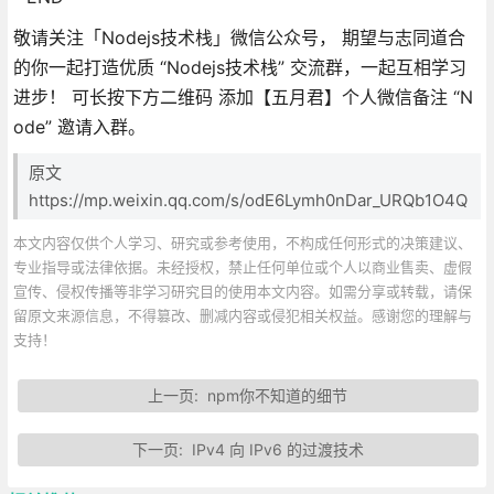
敬请关注「Nodejs技术栈」微信公众号， 期望与志同道合
的你一起打造优质 “Nodejs技术栈” 交流群，一起互相学习
进步！ 可长按下方二维码 添加【五月君】个人微信备注 “N
ode” 邀请入群。
原文
https://mp.weixin.qq.com/s/odE6Lymh0nDar_URQb1O4Q
本文内容仅供个人学习、研究或参考使用，不构成任何形式的决策建议、
专业指导或法律依据。未经授权，禁止任何单位或个人以商业售卖、虚假
宣传、侵权传播等非学习研究目的使用本文内容。如需分享或转载，请保
留原文来源信息，不得篡改、删减内容或侵犯相关权益。感谢您的理解与
支持！
上一页:
npm你不知道的细节
下一页:
IPv4 向 IPv6 的过渡技术