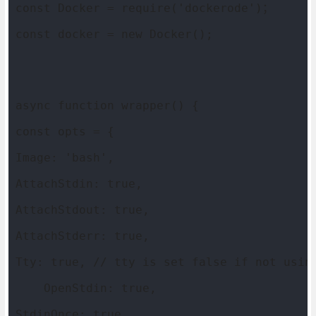
const Docker = require('dockerode')；
const docker = new Docker();
async function wrapper() {
const opts = {
Image: 'bash',
AttachStdin: true,
AttachStdout: true,
AttachStderr: true,
Tty: true, // tty is set false if not usin
    OpenStdin: true,
StdinOnce: true,