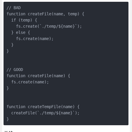
// BAD

function createFile(name, temp) {

  if (temp) {

    fs.create(`./temp/${name}`);

  } else {

    fs.create(name);

  }

}

// GOOD

function createFile(name) {

  fs.create(name);

}

function createTempFile(name) {

  createFile(`./temp/${name}`);

}