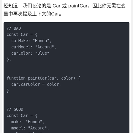
经知道，我们谈论的是 Car 或 paintCar，因此你无需在变
量中再次提及上下文的Car。
// BAD

const Car = {

  carMake: "Honda",

  carModel: "Accord",

  carColor: "Blue"

};

function paintCar(car, color) {

  car.carColor = color;

}

// GOOD

const Car = {

  make: "Honda",

  model: "Accord",
