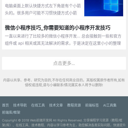
电脑桌面上默认快捷方式左下角是有个小箭
头的。很多用户可能不习惯快捷方式小箭
头。那怎么去掉呢？新建一个TXT文档（文
档的名称自己顺便命名即可），然后把下面
微信小程序技巧_你需要知道的小程序开发技巧
的这些英文全部复制到TXT文档内保存。把
一直以来进行了比较多的微信小程序开发... 总会接触到一些和官方
TXT文档的扩展名改成 .bat
组件或 api 相关或其无法解决的需求，于是决定在这里小小的整理
一下微信小程序开发的一些技巧
点击更多...
内容以共享、参考、研究为目的,不存在任何商业目的。其版权属原作者所有,如有
侵权或违规,请与小编联系!情况属实本人将予以删除!
首页
技术导航
在线工具
技术文章
教程资源
前端标签
AI工具集
前端库/框架