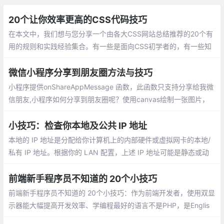
20个让你效率更高的CSS代码技巧
在本文中，我们想与您分享一个由各大CSS网站总结推荐的20个有
用的规则和实践经验集合。有一些是面向CSS初学者的，有一些知
识点是进阶型的。希望每个人通过这篇文章都能学到对自己有用的
知识
微信小程序分享到朋友圈方法与技巧
小程序提供onShareAppMessage 函数，此函数只支持分享给我微
信朋友,小程序如何分享到朋友圈呢？使用canvas绘制一张图片，
并用wx.previewImage预览图片，然后长按图片保存图片到手机。
小技巧：检查你本地及公共 IP 地址
本地的 IP 地址是分配给你计算机上的内部硬件或虚拟网卡的本地/
私有 IP 地址。根据你的 LAN 配置，上述 IP 地址可能是静态或动
态的。公共的 IP 地址是你的 Internet 服务提供商（ISP）为你分配
的公共/外部 IP 地址。
前端新手程序员不知道的 20个小技巧
前端新手程序员不知道的 20个小技巧：作为前端开发者，使用双显
示器能大幅提高开发效率、学编程最好的语言不是PHP，是Englis
h、东西交付之前偷偷测试一遍、问别人之前最好先自己百度，goo