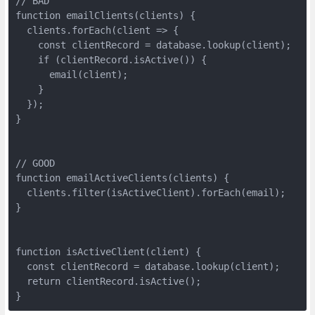
// BAD

function emailClients(clients) {

  clients.forEach(client => {

    const clientRecord = database.lookup(client);

    if (clientRecord.isActive()) {

      email(client);

    }

  });

}

// GOOD 

function emailActiveClients(clients) {

  clients.filter(isActiveClient).forEach(email);

}

function isActiveClient(client) {

  const clientRecord = database.lookup(client);

  return clientRecord.isActive();

}