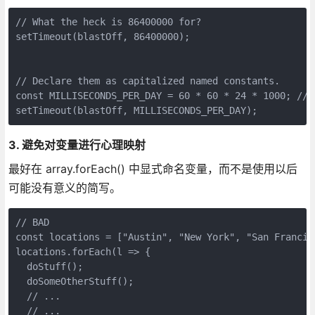
// What the heck is 86400000 for?

setTimeout(blastOff, 86400000);

// Declare them as capitalized named constants.

const MILLISECONDS_PER_DAY = 60 * 60 * 24 * 1000; //86
setTimeout(blastOff, MILLISECONDS_PER_DAY);
3. 避免对变量进行心理映射
最好在 array.forEach() 中显式命名变量，而不是使用以后
可能没有意义的简写。
// BAD

const locations = ["Austin", "New York", "San Francisc
locations.forEach(l => {

  doStuff();

  doSomeOtherStuff();

  // ...

  // ...
