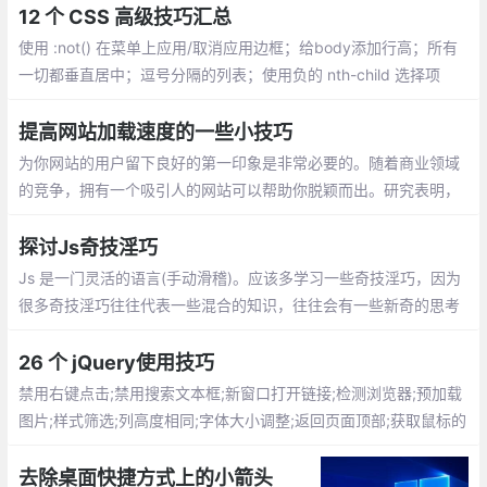
gle一下、把觉得不靠谱的需求放到最后做，很可能到时候需求就变
12 个 CSS 高级技巧汇总
了...
使用 :not() 在菜单上应用/取消应用边框；给body添加行高；所有
一切都垂直居中；逗号分隔的列表；使用负的 nth-child 选择项
目；对图标使用SVG；优化显示文本；对纯CSS滑块使用 max-hei
ght；继承 box-sizing
提高网站加载速度的一些小技巧
为你网站的用户留下良好的第一印象是非常必要的。随着商业领域
的竞争，拥有一个吸引人的网站可以帮助你脱颖而出。研究表明，
如果加载时间超过3秒，会有 40％ 的用户放弃访问你的网站
探讨Js奇技淫巧
Js 是一门灵活的语言(手动滑稽)。应该多学习一些奇技淫巧，因为
很多奇技淫巧往往代表一些混合的知识，往往会有一些新奇的思考
与体验（怎么我想不出来？）
26 个 jQuery使用技巧
禁用右键点击;禁用搜索文本框;新窗口打开链接;检测浏览器;预加载
图片;样式筛选;列高度相同;字体大小调整;返回页面顶部;获取鼠标的
xy坐标;验证元素是否为空;替换元素
去除桌面快捷方式上的小箭头