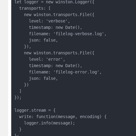
let logger = new winston.Logger({

  transports: [

    new winston.transports.File({

      level: 'verbose',

      timestamp: new Date(),

      filename: 'filelog-verbose.log',

      json: false,

    }),

    new winston.transports.File({

      level: 'error',

      timestamp: new Date(),

      filename: 'filelog-error.log',

      json: false,

    })

  ]

});

logger.stream = {

  write: function(message, encoding) {

    logger.info(message);

  }

};