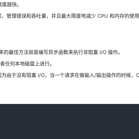
的速度越快。
、管理错误和吞吐量，并且最大限度地减少 CPU 和内存的使
 使用率的最佳方法就是编写异步函数来执行非阻塞 I/O 操作。
或者任何本地磁盘上进行。
为由于没有阻塞 I/O，当一个请求在做输入/输出操作的时候，C