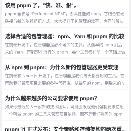
该用 pnpm 了，“快、准、狠”。
pnpm 全称是 “Performant NPM”，即高性能的 npm。它结合软硬
链接与新的依赖组织方式，大大提升了包管理的效率，也同时解决
了 “幻影依赖” 的问题，让包管理更加规范
选择合适的包管理器：npm、Yarn 和 pnpm 的比较
在前端开发中，包管理器是必不可少的工具。从最早的 npm 到后
来的 Yarn，再到现在流行的 pnpm，每个工具都在前一个基础上做
出了改进。理解这些工具的特点，能帮助我们在不同场景下做出合
适的选择，提升开发效率。
从 npm 到 pnpm：为什么新的包管理器更受欢迎
在前端和 Node.js 开发中，包管理器是我们每天都要用的工具。它
帮助我们管理项目需要的各种代码库。从最早的 npm，到后来的 y
arn，再到现在越来越多人使用的 pnpm，每次变化都是为了解决三
个问题
为什么越来越多的公司要求使用 pnpm？
如果你最近加入一家新的技术团队，可能会发现他们强制要求使用
一个叫做 pnpm 的工具来管理项目依赖，而不是我们熟悉的 npm
或 Yarn。这并非跟风，而是为了解决前端开发中长期存在的一些痛
点。
pnpm 11 正式发布：安全策略和存储架构的两次重要转向