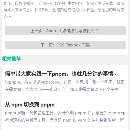
宣传、侵权传播等非学习研究目的使用本文内容。如需分享或转载，请保
留原文来源信息，不得篡改、删减内容或侵犯相关权益。感谢您的理解与
支持！
上一页:
Android 如何编写垃圾代码 ？
下一页:
CSS Flexbox 布局
相关推荐
简单带大家实践一下pnpm，也就几分钟的事情~
说pnpm之前先说说Monorepo，它是一个思想，我举个例子，我现
在需要做一个大项目——电商平台，那么我需要做以下几个子项
目：电商Web端、电商H5端
从 npm 切换到 pnpm
pnpm 是新一代包管理工具，为什么叫 pnpm 呢，是因为 pnpm 作
者对现有的包管理工具，尤其是 npm 和 yarn 的性能特别失望，所
以起名叫做 performance npm，即 pnpm（高性能 npm）