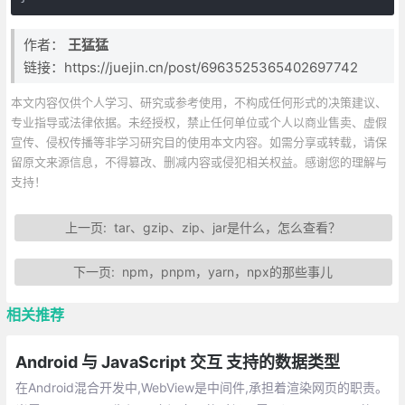
作者：
王猛猛
链接：https://juejin.cn/post/6963525365402697742
本文内容仅供个人学习、研究或参考使用，不构成任何形式的决策建议、
专业指导或法律依据。未经授权，禁止任何单位或个人以商业售卖、虚假
宣传、侵权传播等非学习研究目的使用本文内容。如需分享或转载，请保
留原文来源信息，不得篡改、删减内容或侵犯相关权益。感谢您的理解与
支持！
上一页:
tar、gzip、zip、jar是什么，怎么查看？
下一页:
npm，pnpm，yarn，npx的那些事儿
相关推荐
Android 与 JavaScript 交互 支持的数据类型
在Android混合开发中,WebView是中间件,承担着渲染网页的职责。