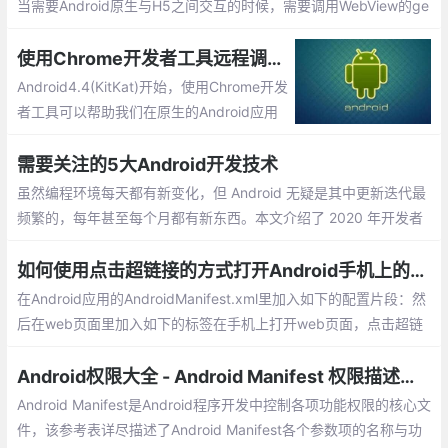
当需要Android原生与H5之间交互的时候，需要调用WebView的ge
tSettings().setJavaScriptEnabled(true);以及webView.addJavas
criptInterface(Js对象名，Java对象);
使用Chrome开发者工具远程调试原生Android上的H5页面
Android4.4(KitKat)开始，使用Chrome开发
者工具可以帮助我们在原生的Android应用
中远程调试WebView网页内容。
需要关注的5大Android开发技术
虽然编程环境每天都有新变化，但 Android 无疑是其中更新迭代最
频繁的，每年甚至每个月都有新东西。本文介绍了 2020 年开发者
最需要关注的 5 大 Android 开发技术。在众多 Android 开发团队
参加的 Droidcon London 2019 大会上
如何使用点击超链接的方式打开Android手机上的应用
在Android应用的AndroidManifest.xml里加入如下的配置片段：然
后在web页面里加入如下的标签在手机上打开web页面，点击超链
接，就能自动打开Android应用了。
Android权限大全 - Android Manifest 权限描述大全
Android Manifest是Android程序开发中控制各项功能权限的核心文
件，该参考表详尽描述了Android Manifest各个参数项的名称与功