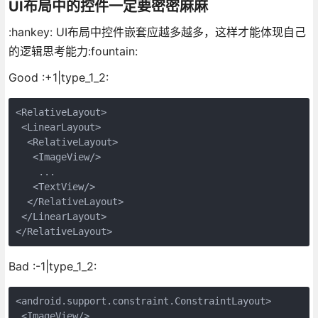
UI布局中的控件一定要密密麻麻
:hankey: UI布局中控件嵌套应越多越多，这样才能体现自己
的逻辑思考能力:fountain:
Good :+1|type_1_2:
<RelativeLayout>

 <LinearLayout>

  <RelativeLayout>

   <ImageView/>

    ...

   <TextView/>

  </RelativeLayout>

 </LinearLayout>

Bad :-1|type_1_2:
<android.support.constraint.ConstraintLayout>

 <ImageView/>
