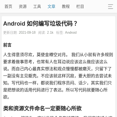
首页
资源
工具
文章
教程
栏目
Android 如何编写垃圾代码 ？
更新日期:
2021-09-18
阅读:
2.1k
标签:
Android
前言
人生得意须尽欢，莫使金樽空对月。 我们从小就有许多规则
要求着做事思考，也常有人在耳边说应该这么做应该这么
说。而自己内心最真实想法和观点慢慢都被磨灭，只留下了
一副没有主见躯壳。不应该就这样沉寂，要大胆的去尝试未
知。写代码也一样，都说我们程序员闷、话少，其实我们只
是把想说的话用代码进行了表达。所以写代码就要随心所
欲。
类和资源文件命名一定要随心所欲