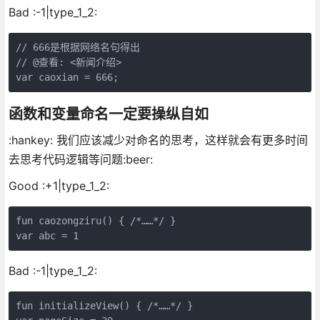
Bad :-1|type_1_2:
// 666是根据网络名句得出

// @查看: <新闻介绍>

函数和变量命名一定要操纵自如
:hankey: 我们应该减少对命名的思考，这样就会有更多时间
去思考代码逻辑等问题:beer:
Good :+1|type_1_2:
fun caozongziru() { /*……*/ }

Bad :-1|type_1_2:
fun initializeView() { /*……*/ }
