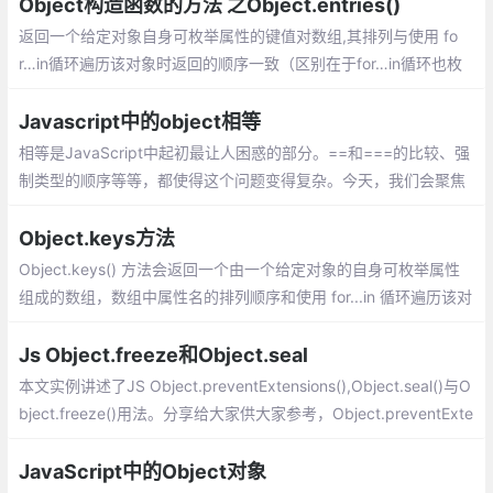
性，并返回该对象
Object构造函数的方法 之Object.entries()
返回一个给定对象自身可枚举属性的键值对数组,其排列与使用 fo
r…in循环遍历该对象时返回的顺序一致（区别在于for…in循环也枚
举原型链中的属性）
Javascript中的object相等
相等是JavaScript中起初最让人困惑的部分。==和===的比较、强
制类型的顺序等等，都使得这个问题变得复杂。今天，我们会聚焦
另一个方面：object相等是如何实现的。
Object.keys方法
Object.keys() 方法会返回一个由一个给定对象的自身可枚举属性
组成的数组，数组中属性名的排列顺序和使用 for...in 循环遍历该对
象时返回的顺序一致 。
Js Object.freeze和Object.seal
本文实例讲述了JS Object.preventExtensions(),Object.seal()与O
bject.freeze()用法。分享给大家供大家参考，Object.preventExte
nsions 只能阻止一个对象不能再添加新的自身属性，仍然可以为该
对象的原型添加属性。
JavaScript中的Object对象