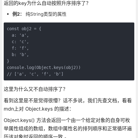
返回的key为什么自动按照升序排序了？
例2：
纯String类型的属性
const obj2 = {

  a: 'a',

  c: 'c',

  f: 'f',

  b: 'b',

}

console.log(Object.keys(obj2))

// ['a', 'c', 'f', 'b']
这里为什么又不自动排序了？
看到这里是不是觉得很懵？话不多说，我们先查文档，看看
mdn上对 Object.keys 的描述：
Object.keys() 方法会返回一个由一个给定对象的自身可枚
举属性组成的数组，数组中属性名的排列顺序和正常循环遍
历该对象时返回的顺序一致 。