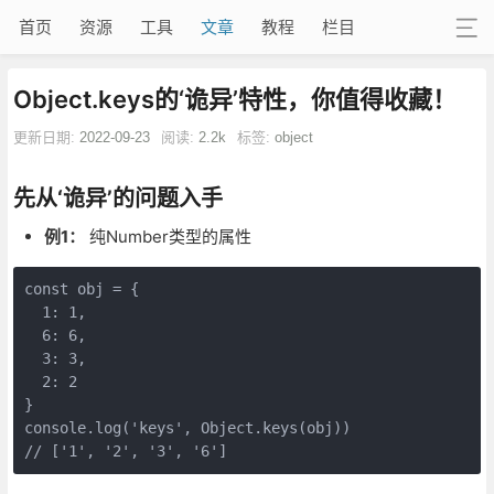
首页
资源
工具
文章
教程
栏目
Object.keys的‘诡异’特性，你值得收藏！
更新日期:
2022-09-23
阅读:
2.2k
标签:
object
先从‘诡异’的问题入手
例1：
纯Number类型的属性
const obj = {

  1: 1,

  6: 6,

  3: 3,

  2: 2

}

console.log('keys', Object.keys(obj)) 

// ['1', '2', '3', '6']