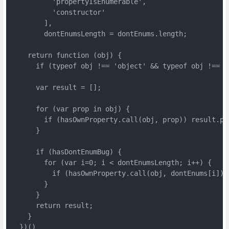
          'propertyIsEnumerable',

          'constructor'

        ],

        dontEnumsLength = dontEnums.length;

    return function (obj) {

      if (typeof obj !== 'object' && typeof obj !== '
      var result = [];

      for (var prop in obj) {

        if (hasOwnProperty.call(obj, prop)) result.pus
      }

      if (hasDontEnumBug) {

        for (var i=0; i < dontEnumsLength; i++) {

          if (hasOwnProperty.call(obj, dontEnums[i]))
        }

      }

      return result;

    }

  })()
