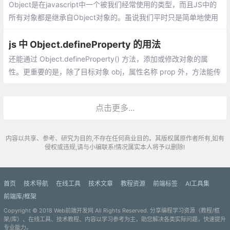
Object是在javascript中一个被我们经常使用的类型，而且JS中的
所有对象都是继承自Object对象的。虽说我们平时只是简单地使用
了Object对象来存储数据，并没有使用到太多其他功能
js 中 Object.defineProperty 的用法
还能通过 Object.defineProperty() 方法，添加或修改对象的属
性。更重要的是，除了目标对象 obj，属性名称 prop 外，方法能传
入属性描述符 descriptor，以实现更复杂的性质。属性描述符是一
个对象，有两种形式：一种是数据描述符，另一种是存取描述符。
点击更多...
内容以共享、参考、研究为目的,不存在任何商业目的。其版权属原作者所有,如有
侵权或违规,请与小编联系!情况属实本人将予以删除!
首页
技术导航
在线工具
技术文章
教程资源
前端标签
AI工具集
前端库/框架