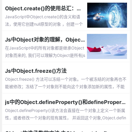
Object.create()的使用总汇：创建对象，参数说明，兼容性的实现
JavaScript中Object.create()的含义和语
法，使用它创建null原型的对象 ，创建一个
普通的空对象，Object.create()第二个参数
说明。
Js中Object对象的理解，Object常用的属性和方法有哪些？
在JavaScript中的所有对象都是继承Object
对象而来的, 我们可以理解为Object是所有js
对象通用的功能，讲解Object的prototype
属性、Object.prototype属性和方法？Obje
Js中Object.freeze()方法
ct.prototype.constructor属性等
Object.freeze() 方法可以冻结一个对象。一个被冻结的对象再也不
能被修改；冻结了一个对象则不能向这个对象添加新的属性，不能
删除已有属性，不能修改该对象已有属性的可枚举性、可配置性、
可写性，以及不能修改已有属性的值。
js中的Object.defineProperty()和defineProperties()
Object.defineProperty()该方法会直接在一个对象上定义一个新属
性，或者修改一个对象的现有属性， 并返回这个对象,Object.defin
eProperties()该方法直接在一个对象上定义新的属性或修改现有属