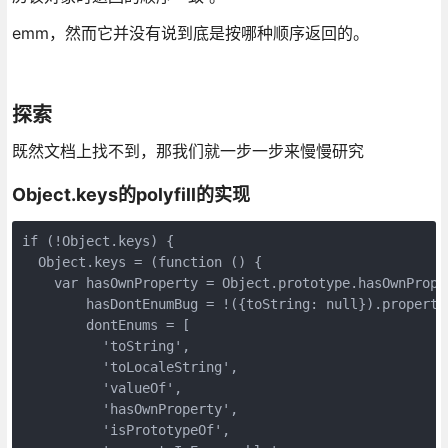
emm，然而它并没有说到底是按哪种顺序返回的。
探索
既然文档上找不到，那我们就一步一步来慢慢研究
Object.keys的polyfill的实现
if (!Object.keys) {

  Object.keys = (function () {

    var hasOwnProperty = Object.prototype.hasOwnProper
        hasDontEnumBug = !({toString: null}).property
        dontEnums = [

          'toString',

          'toLocaleString',

          'valueOf',

          'hasOwnProperty',

          'isPrototypeOf',
