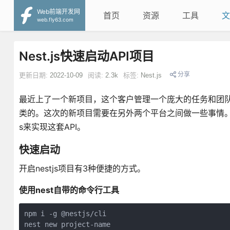
Web前端开发网
首页
资源
工具
文
web.fly63.com
Nest.js快速启动API项目
分享
更新日期:
2022-10-09
阅读:
2.3k
标签:
Nest.js
最近上了一个新项目，这个客户管理一个庞大的任务和团队集群，
类的。这次的新项目需要在另外两个平台之间做一些事情。目前
s来实现这套API。
快速启动
开启nestjs项目有3种便捷的方式。
使用nest自带的命令行工具
npm i -g @nestjs/cli

nest new project-name