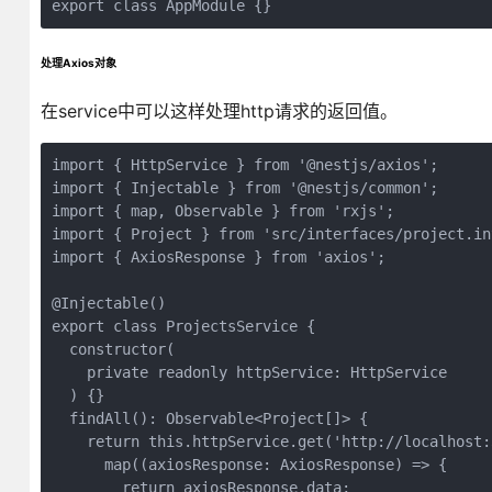
export class AppModule {}
处理Axios对象
在service中可以这样处理http请求的返回值。
import { HttpService } from '@nestjs/axios';

import { Injectable } from '@nestjs/common';

import { map, Observable } from 'rxjs';

import { Project } from 'src/interfaces/project.int
import { AxiosResponse } from 'axios';

@Injectable()

export class ProjectsService {

  constructor(

    private readonly httpService: HttpService

  ) {}

  findAll(): Observable<Project[]> {

    return this.httpService.get('http://localhost:
      map((axiosResponse: AxiosResponse) => {

        return axiosResponse.data;
