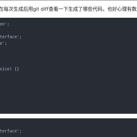
里，可以在每次生成后用git diff查看一下生成了哪些代码，也好心理有
n';

erface';

';

ice) {}

erface';
