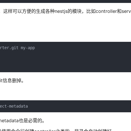
以方便的生成各种nestjs的模块，比如controller和serv
rter.git my-app

it信息删掉。
ect-metadata
-metadata也是必需的。