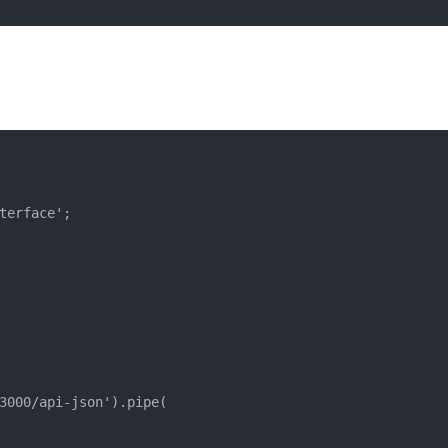
erface';

3000/api-json').pipe(
