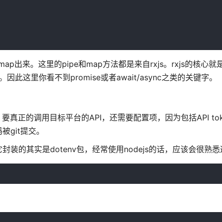
p出来。这里的pipe和map方法都是来自rxjs。rxjs的核心就是Ob
里你看不到promise或者await/async之类的关键字。
真正的调用目标平台的API，还需要配置项，因为包括API to
git提交。
g包，它封装的其实是dotenv包，经常使用nodejs的话，应该会很熟