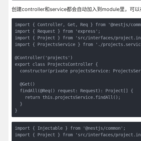
创建controller和service都会自动加入到module
import { Controller, Get, Req } from '@nestjs/commo
import { Request } from 'express';

import { Project } from 'src/interfaces/project.int
import { ProjectsService } from './projects.service
@Controller('projects')

export class ProjectsController {

  constructor(private projectsService: ProjectsServ
  @Get()

  findAll(@Req() request: Request): Project[] {

    return this.projectsService.findAll();

  }

}
import { Injectable } from '@nestjs/common';

import { Project } from 'src/interfaces/project.int