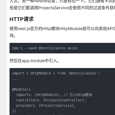
人员；另一种叫note记录，只是标记一下。它们拥有不同的特性。那么我就
但是它们都调用ProjectsService去使用不同的过滤条件
HTTP请求
使用nest.js官方的Http模块HttpModule就可以
块。
npm i --save @nestjs/axios axios
然后在app.module中引入。
import { HttpModule } from '@nestjs/axios';

...

@Module({

  imports: [HttpModule], // 引入Http模块

  controllers: [ProjectsController],

  providers: [ProjectsService],

})
