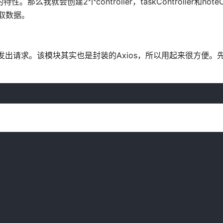
会创建2个controller，taskController和noteCon
获取数据。
向其他API发出请求。该模块其实也是封装的Axios，所以用起来很方便