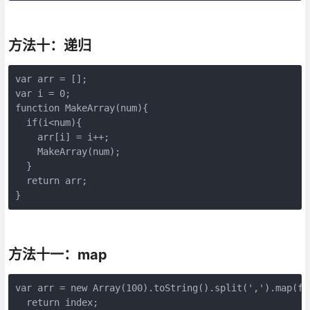
方法十：递归
var arr = [];

var i = 0;

function MakeArray(num){

  if(i<num){

    arr[i] = i++;

    MakeArray(num);

  }

  return arr;

}
方法十一：map
var arr = new Array(100).toString().split(',').map(fun
  return index;
