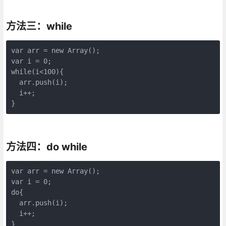
方法三：while
var arr = new Array();

var i = 0;

while(i<100){

  arr.push(i);

  i++;

}
方法四：do while
var arr = new Array();

var i = 0;

do{

  arr.push(i);

  i++;

}
