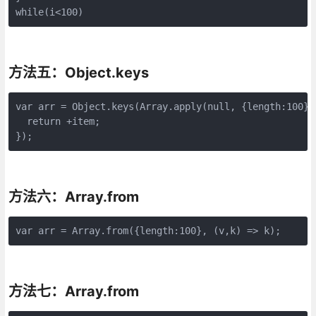
while(i<100)
方法五：Object.keys
var arr = Object.keys(Array.apply(null, {length:100}))
  return +item;

});
方法六：Array.from
var arr = Array.from({length:100}, (v,k) => k);
方法七：Array.from