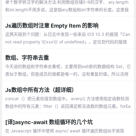
单个数字转汉字的解决方法:利用数组存储0-9的汉字、 ary.length
和str.length不用多说，这是指ary数组和str字符串的长度。这里我
们需要注意的是str.charAt(j)和ary[i],分别指在str这个字符串中索引
为j的元素,在ary中索引为i的元素。
Js遍历数组时注意 Empty Item 的影响
这两天碰到个问题：从日志中发现一些来自 iOS 10.3 的报错「Can
not read property \\\'xxx\\\' of undefined」，定位到代码的报错
位置，发现是遍历某数组时产生的报错，该数组的元素应该全都是
Object，但实际上出现了异常的元素
数组、字符串去重
今天说的数组和字符串去重呢，主要用到es6新的数据结构 Set，它
类似于数组，但是成员的值都是唯一的，没有重复的值，所以活用
Set来进行数组和字符串的去重。
Js数组中所有方法（超详细）
concat（）把元素衔接到数组中。 every() 方法使用指定函数检测
数组中的所有元素：filter（）返回满足断言函数的数组元素。forEa
ch（）为数组的每一个元素调用指定函数。
[译]async-await 数组循环的几个坑
在 Javascript 循环中使用 async/ await 循环遍历数组似乎很简