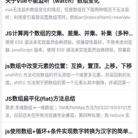
关于Vue不能监听（watch）数组变化
vue无法监听数组变化的情况，但是数组在下面两种情况下无法监
听：利用索引直接设置数组项时，例如arr[indexofitem]=newValu
e；修改数组的长度时，例如arr.length=newLength
JS计算两个数组的交集、差集、并集、补集（多种实现方式）
使用 ES5 语法来实现虽然会麻烦些，但兼容性最好，不用考虑浏览
器 JavaScript 版本，使用 ES5 语法来实现虽然会麻烦些，但兼容
性最好，不用考虑浏览器 JavaScript 版本。也不用引入其他第三
方库。
js数组中改变元素的位置：互换，置顶，上移，下移
unshift() 方法可向数组的开头添加一个或更多元素，并返回新的长
度。shift() 方法用于把数组的第一个元素从其中删除，并返回第一
个元素的值。splice() 方法可删除从 index 处开始的零个或多个元
素
JS数组扁平化(flat)方法总结
需求:多维数组=>一维数组 ；flat和flatMap方法为ES2019(ES10)方
法，目前还未在所有浏览器完全兼容。第四种处理：用 reduce 实
现数组的 flat 方法
js使用数组+循环+条件实现数字转换为汉字的简单方法。