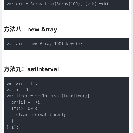
var arr = Array.from(Array(100), (v,k) =>k);
方法八：new Array
var arr = new Array(100).keys();
方法九：setInterval
var arr = [];

var i = 0;

var timer = setInterval(function(){

  arr[i] = ++i;

  if(i>=100){

    clearInterval(timer);

  }

},1);